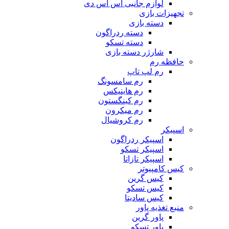
لوازم جانبی اس اس دی
تجهیزات بازی
دسته بازی
دسته ردراگون
دسته تسکو
شارژر دسته بازی
حافظه رم
رم لپ تاپ
رم سامسونگ
رم هاینیکس
رم کینگستون
رم میکرون
رم کروشیال
اسپیکر
اسپیکر ردراگون
اسپیکر تسکو
اسپیکر تازاتا
کیس کامپیوتر
کیس گرین
کیس تسکو
کیس سادیتا
منبع تغذیه‌ پاور
پاور گرین
پاور تسکو