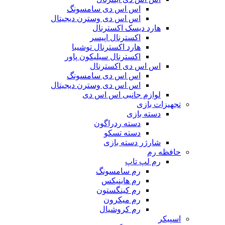
اس اس دی سامسونگ
اس اس دی وسترن دیجیتال
هارد دیسک اکسترنال
اکسترنال اپیسر
هارد اکسترنال توشیبا
اکسترنال سیلیکون پاور
اس اس دی اکسترنال
اس اس دی سامسونگ
اس اس دی وسترن دیجیتال
لوازم جانبی اس اس دی
تجهیزات بازی
دسته بازی
دسته ردراگون
دسته تسکو
شارژر دسته بازی
حافظه رم
رم لپ تاپ
رم سامسونگ
رم هاینیکس
رم کینگستون
رم میکرون
رم کروشیال
اسپیکر