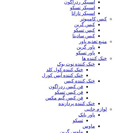
اسپیکر ردراگون
اسپیکر تسکو
اسپیکر تازاتا
کیس کامپیوتر
کیس گرین
کیس تسکو
کیس سادیتا
منبع تغذیه‌ پاور
پاور گرین
پاور تسکو
خنک کننده ها
خنک کننده نوت بوک
خنک کننده کول کلد
خنک کننده آیس کورل
خنک کننده کیس
فن کیس ردراگون
فن کیس تسکو
فن کیس گیم مکس
خنک کننده پردازنده
لوازم جانبی
پاور بانک
تسکو
ماوس
ماوس گرین