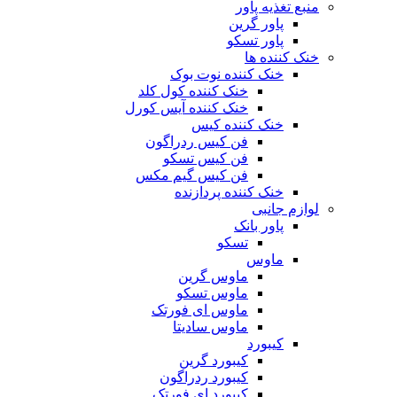
منبع تغذیه‌ پاور
پاور گرین
پاور تسکو
خنک کننده ها
خنک کننده نوت بوک
خنک کننده کول کلد
خنک کننده آیس کورل
خنک کننده کیس
فن کیس ردراگون
فن کیس تسکو
فن کیس گیم مکس
خنک کننده پردازنده
لوازم جانبی
پاور بانک
تسکو
ماوس
ماوس گرین
ماوس تسکو
ماوس ای فورتک
ماوس سادیتا
کیبورد
کیبورد گرین
کیبورد ردراگون
کیبورد ای فورتک