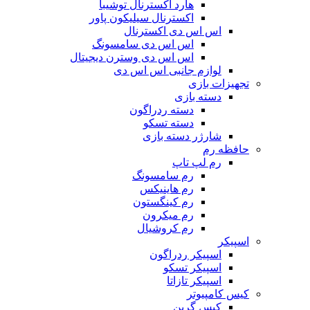
هارد اکسترنال توشیبا
اکسترنال سیلیکون پاور
اس اس دی اکسترنال
اس اس دی سامسونگ
اس اس دی وسترن دیجیتال
لوازم جانبی اس اس دی
تجهیزات بازی
دسته بازی
دسته ردراگون
دسته تسکو
شارژر دسته بازی
حافظه رم
رم لپ تاپ
رم سامسونگ
رم هاینیکس
رم کینگستون
رم میکرون
رم کروشیال
اسپیکر
اسپیکر ردراگون
اسپیکر تسکو
اسپیکر تازاتا
کیس کامپیوتر
کیس گرین