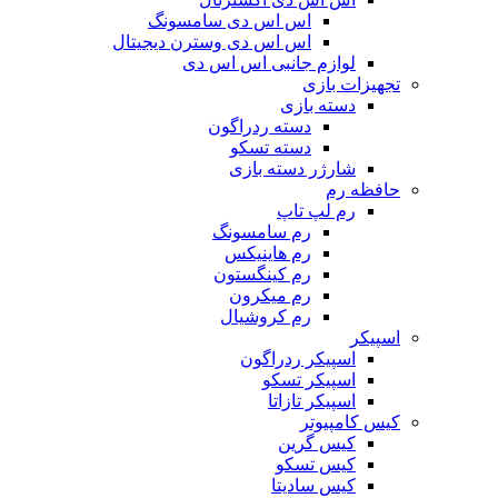
اس اس دی سامسونگ
اس اس دی وسترن دیجیتال
لوازم جانبی اس اس دی
تجهیزات بازی
دسته بازی
دسته ردراگون
دسته تسکو
شارژر دسته بازی
حافظه رم
رم لپ تاپ
رم سامسونگ
رم هاینیکس
رم کینگستون
رم میکرون
رم کروشیال
اسپیکر
اسپیکر ردراگون
اسپیکر تسکو
اسپیکر تازاتا
کیس کامپیوتر
کیس گرین
کیس تسکو
کیس سادیتا