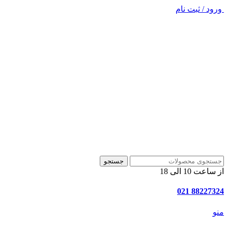
ورود / ثبت نام
جستجو
از ساعت 10 الی 18
88227324 021
منو