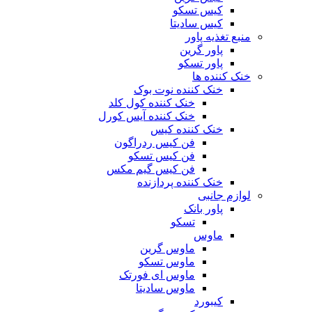
کیس تسکو
کیس سادیتا
منبع تغذیه‌ پاور
پاور گرین
پاور تسکو
خنک کننده ها
خنک کننده نوت بوک
خنک کننده کول کلد
خنک کننده آیس کورل
خنک کننده کیس
فن کیس ردراگون
فن کیس تسکو
فن کیس گیم مکس
خنک کننده پردازنده
لوازم جانبی
پاور بانک
تسکو
ماوس
ماوس گرین
ماوس تسکو
ماوس ای فورتک
ماوس سادیتا
کیبورد