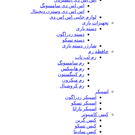
اس اس دی سامسونگ
اس اس دی وسترن دیجیتال
لوازم جانبی اس اس دی
تجهیزات بازی
دسته بازی
دسته ردراگون
دسته تسکو
شارژر دسته بازی
حافظه رم
رم لپ تاپ
رم سامسونگ
رم هاینیکس
رم کینگستون
رم میکرون
رم کروشیال
اسپیکر
اسپیکر ردراگون
اسپیکر تسکو
اسپیکر تازاتا
کیس کامپیوتر
کیس گرین
کیس تسکو
کیس سادیتا