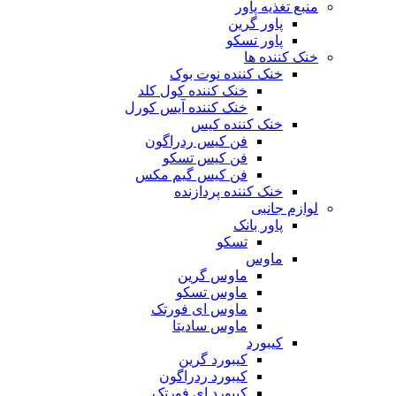
منبع تغذیه‌ پاور
پاور گرین
پاور تسکو
خنک کننده ها
خنک کننده نوت بوک
خنک کننده کول کلد
خنک کننده آیس کورل
خنک کننده کیس
فن کیس ردراگون
فن کیس تسکو
فن کیس گیم مکس
خنک کننده پردازنده
لوازم جانبی
پاور بانک
تسکو
ماوس
ماوس گرین
ماوس تسکو
ماوس ای فورتک
ماوس سادیتا
کیبورد
کیبورد گرین
کیبورد ردراگون
کیبورد ای فورتک