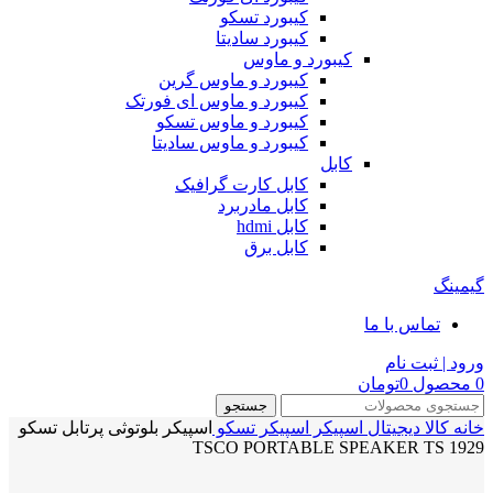
کیبورد تسکو
کیبورد سادیتا
کیبورد و ماوس
کیبورد و ماوس گرین
کیبورد و ماوس ای فورتک
کیبورد و ماوس تسکو
کیبورد و ماوس سادیتا
کابل
کابل کارت گرافیک
کابل مادربرد
کابل hdmi
کابل برق
گیمینگ
تماس با ما
ورود | ثبت نام
0
محصول
0
تومان
جستجو
خانه
کالا دیجیتال
اسپیکر
اسپیکر تسکو
اسپیکر بلوتوثی پرتابل تسکو
TSCO PORTABLE SPEAKER TS 1929