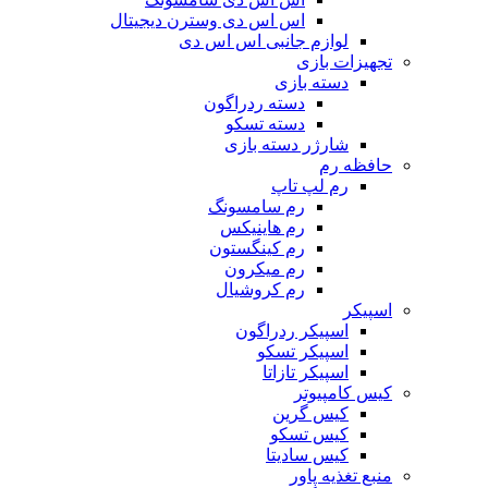
اس اس دی وسترن دیجیتال
لوازم جانبی اس اس دی
تجهیزات بازی
دسته بازی
دسته ردراگون
دسته تسکو
شارژر دسته بازی
حافظه رم
رم لپ تاپ
رم سامسونگ
رم هاینیکس
رم کینگستون
رم میکرون
رم کروشیال
اسپیکر
اسپیکر ردراگون
اسپیکر تسکو
اسپیکر تازاتا
کیس کامپیوتر
کیس گرین
کیس تسکو
کیس سادیتا
منبع تغذیه‌ پاور