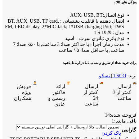
ویژگی های کالا :
نوع اتصال:AUX, USB, BT
اتصال دهنده یا قابلیت پشتیبانی : BT, AUX, USB, TF card,
FM, LED display, 2*MIC Jack, 1*USB charging Port, TWS
مدل : TS 1929
نوع باتری :باتری سرب – اسید
مدت زمان اجرا : با حداکثر صدا: 3 ساعت, با ۵۰٪ صدا: 7
ساعت, با حداقل صدا: ۱۵ ساعت
برای خرید تعداد از طریق واتساپ باما در ارتباط باشید
برند:
TSCO | تسکو
ارسال
ارسال
ارائه
فروش
کمتر از 3
کمتر از
فاکتور
ویژه
24
ساعت
رسمی و
همکاران
ساعت
عادی
فروخته شده:
14
باقی مانده:
1
گارانتی
پاک کردن