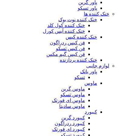
پاور گرین
پاور تسکو
خنک کننده ها
خنک کننده نوت بوک
خنک کننده کول کلد
خنک کننده آیس کورل
خنک کننده کیس
فن کیس ردراگون
فن کیس تسکو
فن کیس گیم مکس
خنک کننده پردازنده
لوازم جانبی
پاور بانک
تسکو
ماوس
ماوس گرین
ماوس تسکو
ماوس ای فورتک
ماوس سادیتا
کیبورد
کیبورد گرین
کیبورد ردراگون
کیبورد ای فورتک
کیبورد تسکو