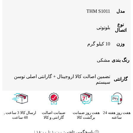
مدل
THM S1011
نوع
بلوتوثی
اتصال
وزن
10 کیلو گرم
رنگ بندی
مشکی
تضمین اصالت کالا اروجینال + گارانتی اصلی توسن
گارانتی
سیستم
هفت روز هفته 24
هفت روز ضمانت
ضمانت اصالت
ارسال کالا 3 ساعت ,
ساعته
برگشت کالا
گارانتی و کالا
48 ساعت
🕒
پاسخگویی تلفنی:
۱۰:۰۰ تا ۱۸:۰۰ |