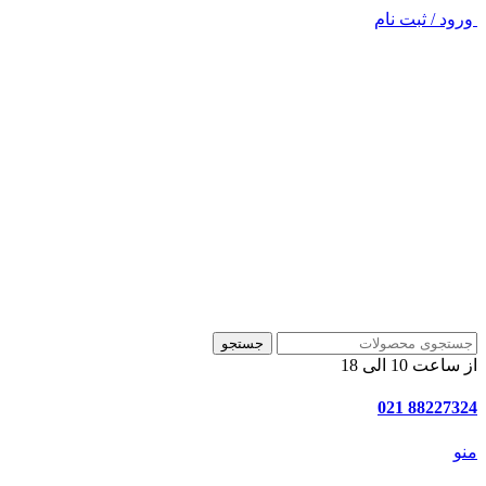
ورود / ثبت نام
جستجو
از ساعت 10 الی 18
88227324 021
منو