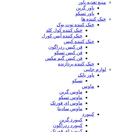
منبع تغذیه‌ پاور
پاور گرین
پاور تسکو
خنک کننده ها
خنک کننده نوت بوک
خنک کننده کول کلد
خنک کننده آیس کورل
خنک کننده کیس
فن کیس ردراگون
فن کیس تسکو
فن کیس گیم مکس
خنک کننده پردازنده
لوازم جانبی
پاور بانک
تسکو
ماوس
ماوس گرین
ماوس تسکو
ماوس ای فورتک
ماوس سادیتا
کیبورد
کیبورد گرین
کیبورد ردراگون
کیبورد ای فورتک