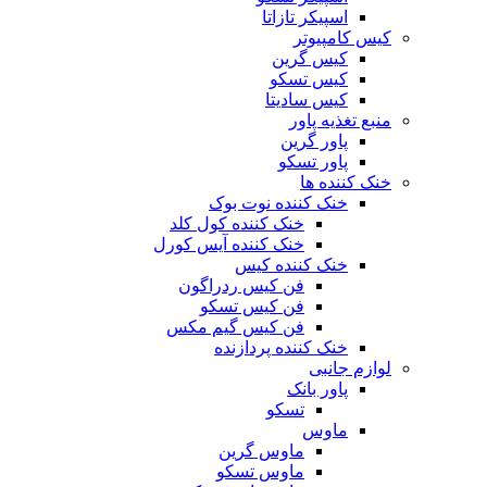
اسپیکر تازاتا
کیس کامپیوتر
کیس گرین
کیس تسکو
کیس سادیتا
منبع تغذیه‌ پاور
پاور گرین
پاور تسکو
خنک کننده ها
خنک کننده نوت بوک
خنک کننده کول کلد
خنک کننده آیس کورل
خنک کننده کیس
فن کیس ردراگون
فن کیس تسکو
فن کیس گیم مکس
خنک کننده پردازنده
لوازم جانبی
پاور بانک
تسکو
ماوس
ماوس گرین
ماوس تسکو