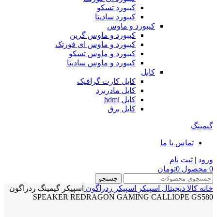
کیبورد تسکو
کیبورد سادیتا
کیبورد و ماوس
کیبورد و ماوس گرین
کیبورد و ماوس ای فورتک
کیبورد و ماوس تسکو
کیبورد و ماوس سادیتا
کابل
کابل کارت گرافیک
کابل مادربرد
کابل hdmi
کابل برق
گیمینگ
تماس با ما
ورود | ثبت نام
0
محصول
0
تومان
جستجو
خانه
کالا دیجیتال
اسپیکر
اسپیکر ردراگون
اسپیکر گیمینگ ردراگون
SPEAKER REDRAGON GAMING CALLIOPE GS580