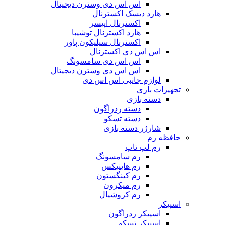
اس اس دی وسترن دیجیتال
هارد دیسک اکسترنال
اکسترنال اپیسر
هارد اکسترنال توشیبا
اکسترنال سیلیکون پاور
اس اس دی اکسترنال
اس اس دی سامسونگ
اس اس دی وسترن دیجیتال
لوازم جانبی اس اس دی
تجهیزات بازی
دسته بازی
دسته ردراگون
دسته تسکو
شارژر دسته بازی
حافظه رم
رم لپ تاپ
رم سامسونگ
رم هاینیکس
رم کینگستون
رم میکرون
رم کروشیال
اسپیکر
اسپیکر ردراگون
اسپیکر تسکو