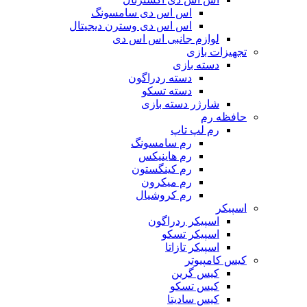
اس اس دی سامسونگ
اس اس دی وسترن دیجیتال
لوازم جانبی اس اس دی
تجهیزات بازی
دسته بازی
دسته ردراگون
دسته تسکو
شارژر دسته بازی
حافظه رم
رم لپ تاپ
رم سامسونگ
رم هاینیکس
رم کینگستون
رم میکرون
رم کروشیال
اسپیکر
اسپیکر ردراگون
اسپیکر تسکو
اسپیکر تازاتا
کیس کامپیوتر
کیس گرین
کیس تسکو
کیس سادیتا