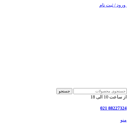
ورود / ثبت نام
جستجو
از ساعت 10 الی 18
88227324 021
منو