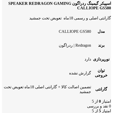
اسپیکر گیمینگ ردراگون SPEAKER REDRAGON GAMING
CALLIOPE GS580
گارانتی اصلی و رسمی 18ماه تعویض تخت جمشید
مدل
CALLIOPE GS580
برند
Redragon | ردراگون
نورپردازی
دارد
توان
گزارش نشده
خروجی
تضمین اصالت کالا + گارانتی اصلی 18ماه تعویض تخت
گارانتی
جمشید
امتیاز
0
از 5
0 نقد و بررسی
امتیاز
5
از 5