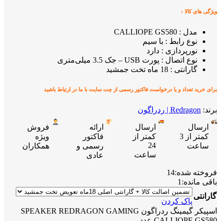
ویژگی های کالا :
مدل : CALLIOPE GS580
نوع رابط : با سیم
نورپردازی : دارد
نوع اتصال : پورت USB – جک 3.5 میلی‌متری
گارانتی : 18 ماه تخت جمشید
برای خرید تعداد و یا درخواست فاکتور رسمی از چت سایت با ما در ارتباط باشید
برند:
Redragon | ردراگون
ارسال
ارسال
ارائه
فروش
کمتر از 3
کمتر از
فاکتور
ویژه
24
ساعت
رسمی و
همکاران
ساعت
عادی
فروخته شده:
14
باقی مانده:
1
گارانتی
پاک کردن
اسپیکر گیمینگ ردراگون SPEAKER REDRAGON GAMING
CALLIOPE GS580 عدد