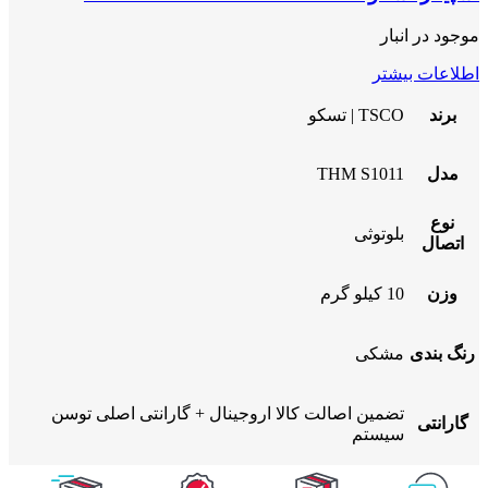
موجود در انبار
اطلاعات بیشتر
برند
TSCO | تسکو
مدل
THM S1011
نوع
بلوتوثی
اتصال
وزن
10 کیلو گرم
رنگ بندی
مشکی
تضمین اصالت کالا اروجینال + گارانتی اصلی توسن
گارانتی
سیستم