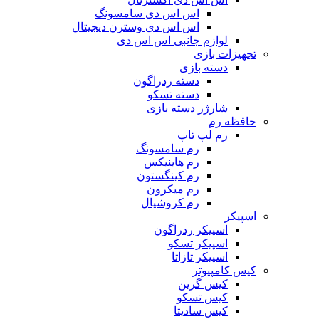
اس اس دی سامسونگ
اس اس دی وسترن دیجیتال
لوازم جانبی اس اس دی
تجهیزات بازی
دسته بازی
دسته ردراگون
دسته تسکو
شارژر دسته بازی
حافظه رم
رم لپ تاپ
رم سامسونگ
رم هاینیکس
رم کینگستون
رم میکرون
رم کروشیال
اسپیکر
اسپیکر ردراگون
اسپیکر تسکو
اسپیکر تازاتا
کیس کامپیوتر
کیس گرین
کیس تسکو
کیس سادیتا