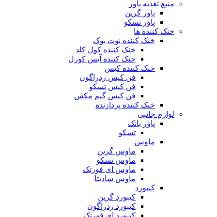
منبع تغذیه‌ پاور
پاور گرین
پاور تسکو
خنک کننده ها
خنک کننده نوت بوک
خنک کننده کول کلد
خنک کننده آیس کورل
خنک کننده کیس
فن کیس ردراگون
فن کیس تسکو
فن کیس گیم مکس
خنک کننده پردازنده
لوازم جانبی
پاور بانک
تسکو
ماوس
ماوس گرین
ماوس تسکو
ماوس ای فورتک
ماوس سادیتا
کیبورد
کیبورد گرین
کیبورد ردراگون
کیبورد ای فورتک