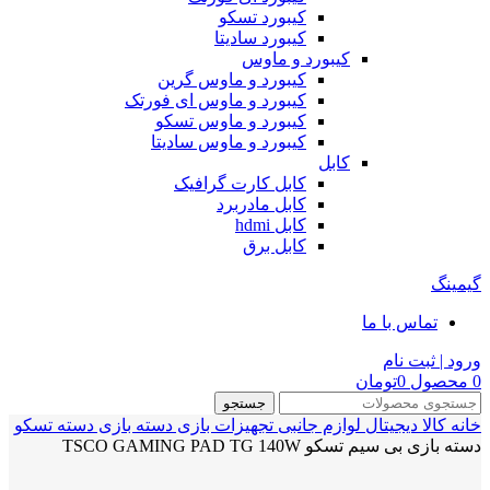
کیبورد تسکو
کیبورد سادیتا
کیبورد و ماوس
کیبورد و ماوس گرین
کیبورد و ماوس ای فورتک
کیبورد و ماوس تسکو
کیبورد و ماوس سادیتا
کابل
کابل کارت گرافیک
کابل مادربرد
کابل hdmi
کابل برق
گیمینگ
تماس با ما
ورود | ثبت نام
0
محصول
0
تومان
جستجو
خانه
کالا دیجیتال
لوازم جانبی
تجهیزات بازی
دسته بازی
دسته تسکو
دسته بازی بی سیم تسکو TSCO GAMING PAD TG 140W