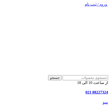
ورود / ثبت نام
جستجو
از ساعت 10 الی 18
88227324 021
منو