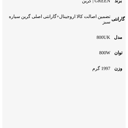
برند
GREEN | گرین
تضمین اصالت کالا اروجینال+گارانتی اصلی گرین سیاره
گارانتی
سبز
مدل
800UK
توان
800W
وزن
1997 گرم