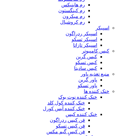
رم هاینیکس
رم کینگستون
رم میکرون
رم کروشیال
اسپیکر
اسپیکر ردراگون
اسپیکر تسکو
اسپیکر تازاتا
کیس کامپیوتر
کیس گرین
کیس تسکو
کیس سادیتا
منبع تغذیه‌ پاور
پاور گرین
پاور تسکو
خنک کننده ها
خنک کننده نوت بوک
خنک کننده کول کلد
خنک کننده آیس کورل
خنک کننده کیس
فن کیس ردراگون
فن کیس تسکو
فن کیس گیم مکس