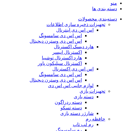
منو
دسته بندی ها
دسته‌بندی محصولات
تجهیزات ذخیره سازی اطلاعات
اس اس دی اینترنال
اس اس دی سامسونگ
اس اس دی وسترن دیجیتال
هارد دیسک اکسترنال
اکسترنال اپیسر
هارد اکسترنال توشیبا
اکسترنال سیلیکون پاور
اس اس دی اکسترنال
اس اس دی سامسونگ
اس اس دی وسترن دیجیتال
لوازم جانبی اس اس دی
تجهیزات بازی
دسته بازی
دسته ردراگون
دسته تسکو
شارژر دسته بازی
حافظه رم
رم لپ تاپ
رم سامسونگ