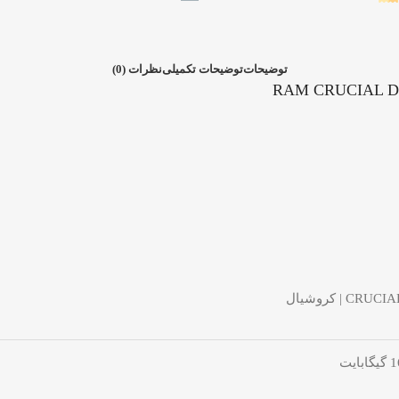
توضیحات
توضیحات تکمیلی
نظرات (0)
CRUCI | کروشیال
گابایت