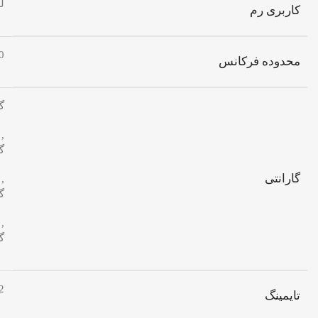
ل
کاربری رم
200
محدوده فرکانس
گارا
,
گارا
گارانتی
,
گارا
,
گ
2
تایمینگ