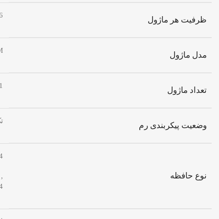
16 گی
ظرفیت هر ماژول
M
مدل ماژول
1 ماژو
تعداد ماژول
ت
وضعیت پیکربندی رم
4
نوع حافظه
,
4