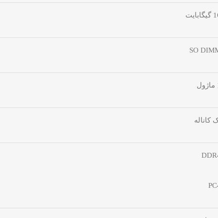
گابایت
SO DIM
ل
ک کاناله
DDR
PC