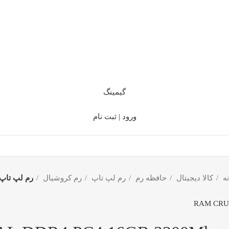
گیمینگ
ورود | ثبت نام
نه
کالا دیجیتال
حافظه رم
رم لپ تاپ
رم کروشیال
رم لپ تاپ کروشیال 16گیگابایت hz