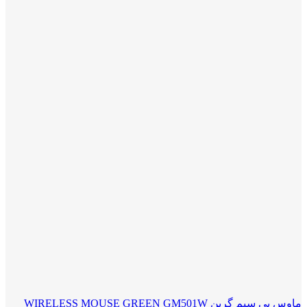
ماوس بی سیم گرین WIRELESS MOUSE GREEN GM501W