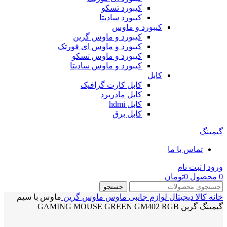
کیبورد تسکو
کیبورد سادیتا
کیبورد و ماوس
کیبورد و ماوس گرین
کیبورد و ماوس ای فورتک
کیبورد و ماوس تسکو
کیبورد و ماوس سادیتا
کابل
کابل کارت گرافیک
کابل مادربرد
کابل hdmi
کابل برق
گیمینگ
تماس با ما
ورود | ثبت نام
0
محصول
0
تومان
جستجو
خانه
کالا دیجیتال
لوازم جانبی
ماوس
ماوس گرین
ماوس با سیم
گیمینگ گرین GAMING MOUSE GREEN GM402 RGB