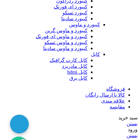
کیبورد ردراگون
کیبورد ای فورتک
کیبورد تسکو
کیبورد سادیتا
کیبورد و ماوس
کیبورد و ماوس گرین
کیبورد و ماوس ای فورتک
کیبورد و ماوس تسکو
کیبورد و ماوس سادیتا
کابل
کابل کارت گرافیک
کابل مادربرد
کابل hdmi
کابل برق
فروشگاه
کالا با ارسال رایگان
علاقه مندی
مقایسه
سبد خرید
بستن
ورود
بستن