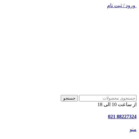
ورود / ثبت نام
جستجو
از ساعت 10 الی 18
88227324 021
منو