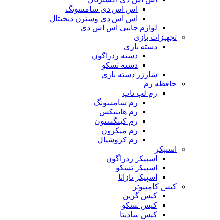
اس اس دی سامسونگ
اس اس دی وسترن دیجیتال
لوازم جانبی اس اس دی
تجهیزات بازی
دسته بازی
دسته ردراگون
دسته تسکو
شارژر دسته بازی
حافظه رم
رم لپ تاپ
رم سامسونگ
رم هاینیکس
رم کینگستون
رم میکرون
رم کروشیال
اسپیکر
اسپیکر ردراگون
اسپیکر تسکو
اسپیکر تازاتا
کیس کامپیوتر
کیس گرین
کیس تسکو
کیس سادیتا