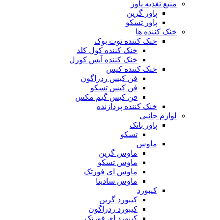
منبع تغذیه‌ پاور
پاور گرین
پاور تسکو
خنک کننده ها
خنک کننده نوت بوک
خنک کننده کول کلد
خنک کننده آیس کورل
خنک کننده کیس
فن کیس ردراگون
فن کیس تسکو
فن کیس گیم مکس
خنک کننده پردازنده
لوازم جانبی
پاور بانک
تسکو
ماوس
ماوس گرین
ماوس تسکو
ماوس ای فورتک
ماوس سادیتا
کیبورد
کیبورد گرین
کیبورد ردراگون
کیبورد ای فورتک