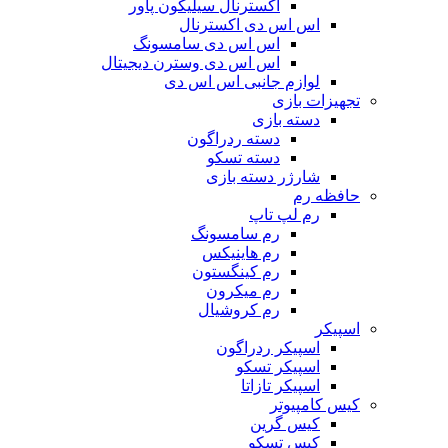
اکسترنال سیلیکون پاور
اس اس دی اکسترنال
اس اس دی سامسونگ
اس اس دی وسترن دیجیتال
لوازم جانبی اس اس دی
تجهیزات بازی
دسته بازی
دسته ردراگون
دسته تسکو
شارژر دسته بازی
حافظه رم
رم لپ تاپ
رم سامسونگ
رم هاینیکس
رم کینگستون
رم میکرون
رم کروشیال
اسپیکر
اسپیکر ردراگون
اسپیکر تسکو
اسپیکر تازاتا
کیس کامپیوتر
کیس گرین
کیس تسکو