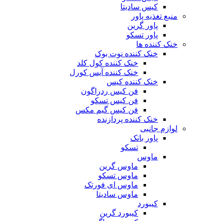
کیس سادیتا
منبع تغذیه‌ پاور
پاور گرین
پاور تسکو
خنک کننده ها
خنک کننده نوت بوک
خنک کننده کول کلد
خنک کننده آیس کورل
خنک کننده کیس
فن کیس ردراگون
فن کیس تسکو
فن کیس گیم مکس
خنک کننده پردازنده
لوازم جانبی
پاور بانک
تسکو
ماوس
ماوس گرین
ماوس تسکو
ماوس ای فورتک
ماوس سادیتا
کیبورد
کیبورد گرین