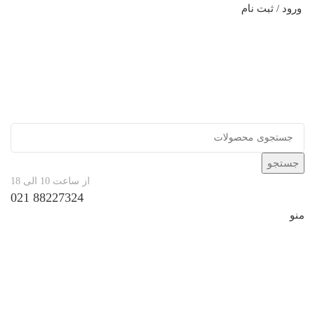
ورود / ثبت نام
جستجو
از ساعت 10 الی 18
88227324 021
منو