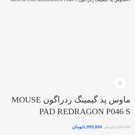
بزرگنمایی تصویر
ماوس پد گیمینگ ردراگون MOUSE
PAD REDRAGON P046 S
1,999,000
تومان
2,199,000
تومان