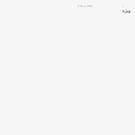
GFan 330
مدل
ویژه
دارد
نور پردازی فن
3 فن
تعداد فن
عمومی
کاربری
,
گیمینگ
تضمین کالا اصل + گارانتی اصلی توسن سیستم
گارانتی