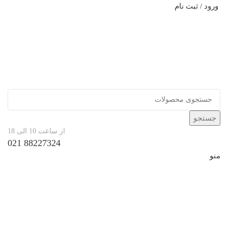
ورود / ثبت نام
جستجو
از ساعت 10 الی 18
88227324 021
منو