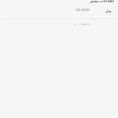
اطلاعات بیشتر
TM 2018N
مدل
TSCO | تسکو
برند
باسیم
نوع اتصال
تضمین اصالت کالا اروجینال + گارانتی اصلی توسن سیستم
گارانتی
خانگی
کاربری
,
گیمینگ