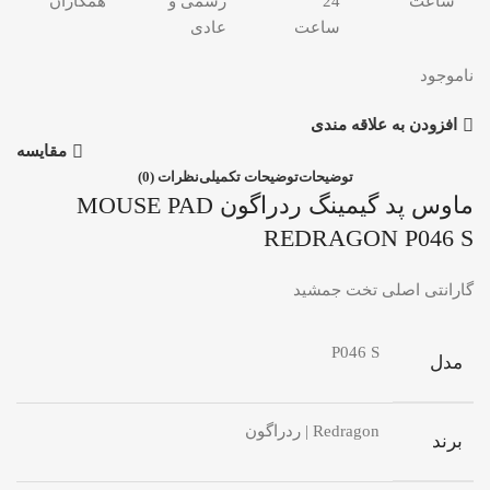
ساعت
24
رسمی و
همکاران
ساعت
عادی
ناموجود
افزودن به علاقه مندی
مقایسه
توضیحات
توضیحات تکمیلی
نظرات (0)
ماوس پد گیمینگ ردراگون MOUSE PAD
REDRAGON P046 S
گارانتی اصلی تخت جمشید
P046 S
مدل
Redragon | ردراگون
برند