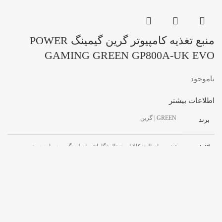
منبع تغذیه کامپیوتر گرین گیمینگ POWER
GAMING GREEN GP800A-UK EVO
ناموجود
اطلاعات بیشتر
GREEN | گرین
برند
تضمین اصالت کالا اروجینال+گارانتی اصلی گرین سیاره سبز
گارانتی
800UK
مدل
800W
توان