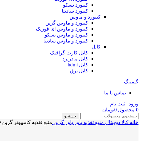
کیبورد تسکو
کیبورد سادیتا
کیبورد و ماوس
کیبورد و ماوس گرین
کیبورد و ماوس ای فورتک
کیبورد و ماوس تسکو
کیبورد و ماوس سادیتا
کابل
کابل کارت گرافیک
کابل مادربرد
کابل hdmi
کابل برق
گیمینگ
تماس با ما
ورود | ثبت نام
0
محصول
0
تومان
جستجو
خانه
کالا دیجیتال
منبع تغذیه‌ پاور
پاور گرین
منبع تغذیه کامپیوتر گرین POWER GREEN GP530A-EUD