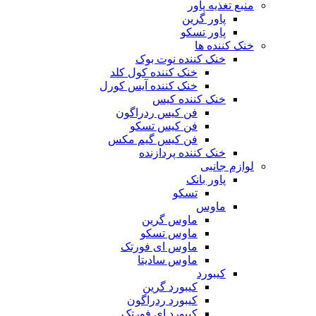
منبع تغذیه‌ پاور
پاور گرین
پاور تسکو
خنک کننده ها
خنک کننده نوت بوک
خنک کننده کول کلد
خنک کننده آیس کورل
خنک کننده کیس
فن کیس ردراگون
فن کیس تسکو
فن کیس گیم مکس
خنک کننده پردازنده
لوازم جانبی
پاور بانک
تسکو
ماوس
ماوس گرین
ماوس تسکو
ماوس ای فورتک
ماوس سادیتا
کیبورد
کیبورد گرین
کیبورد ردراگون
کیبورد ای فورتک