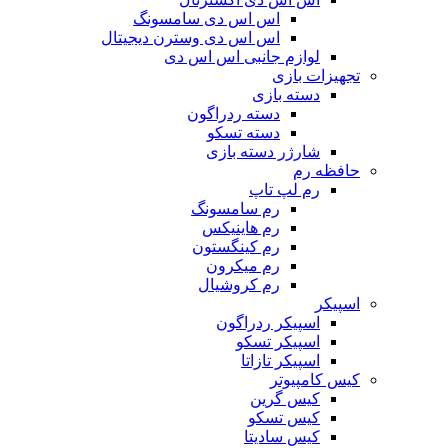
اس اس دی سامسونگ
اس اس دی وسترن دیجیتال
لوازم جانبی اس اس دی
تجهیزات بازی
دسته بازی
دسته ردراگون
دسته تسکو
شارژر دسته بازی
حافظه رم
رم لپ تاپ
رم سامسونگ
رم هاینیکس
رم کینگستون
رم میکرون
رم کروشیال
اسپیکر
اسپیکر ردراگون
اسپیکر تسکو
اسپیکر تازاتا
کیس کامپیوتر
کیس گرین
کیس تسکو
کیس سادیتا