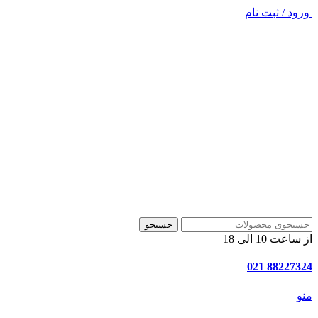
ورود / ثبت نام
جستجو
از ساعت 10 الی 18
88227324 021
منو