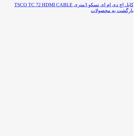
کابل اچ دی ام ای تسکو 3متری TSCO TC 72 HDMI CABLE
بازگشت به محصولات