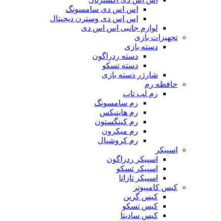
اس اس دی سامسونگ
اس اس دی وسترن دیجیتال
لوازم جانبی اس اس دی
تجهیزات بازی
دسته بازی
دسته ردراگون
دسته تسکو
شارژر دسته بازی
حافظه رم
رم لپ تاپ
رم سامسونگ
رم هاینیکس
رم کینگستون
رم میکرون
رم کروشیال
اسپیکر
اسپیکر ردراگون
اسپیکر تسکو
اسپیکر تازاتا
کیس کامپیوتر
کیس گرین
کیس تسکو
کیس سادیتا