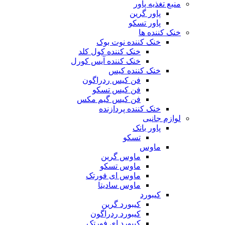
منبع تغذیه‌ پاور
پاور گرین
پاور تسکو
خنک کننده ها
خنک کننده نوت بوک
خنک کننده کول کلد
خنک کننده آیس کورل
خنک کننده کیس
فن کیس ردراگون
فن کیس تسکو
فن کیس گیم مکس
خنک کننده پردازنده
لوازم جانبی
پاور بانک
تسکو
ماوس
ماوس گرین
ماوس تسکو
ماوس ای فورتک
ماوس سادیتا
کیبورد
کیبورد گرین
کیبورد ردراگون
کیبورد ای فورتک