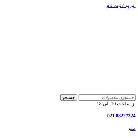
ورود / ثبت نام
جستجو
از ساعت 10 الی 18
88227324 021
منو