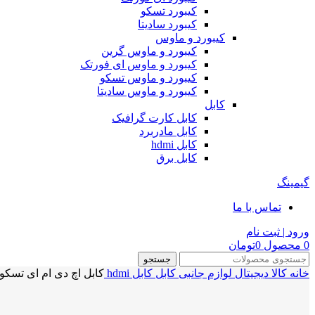
کیبورد تسکو
کیبورد سادیتا
کیبورد و ماوس
کیبورد و ماوس گرین
کیبورد و ماوس ای فورتک
کیبورد و ماوس تسکو
کیبورد و ماوس سادیتا
کابل
کابل کارت گرافیک
کابل مادربرد
کابل hdmi
کابل برق
گیمینگ
تماس با ما
ورود | ثبت نام
0
محصول
0
تومان
جستجو
خانه
کالا دیجیتال
لوازم جانبی
کابل
کابل hdmi
کابل اچ دی ام ای تسکو 1.5متری SCO TC 70 HDMI CABLE