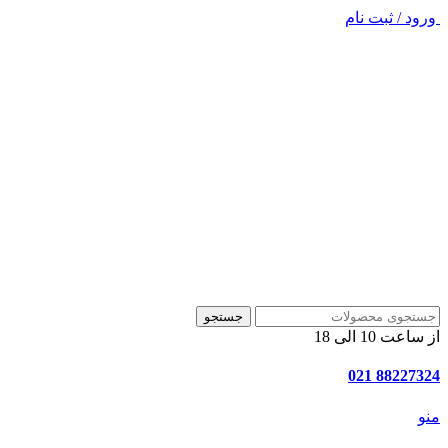
ورود / ثبت نام
جستجو
از ساعت 10 الی 18
88227324 021
منو