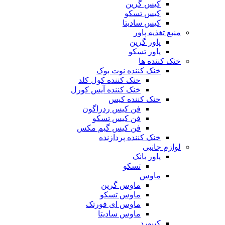
کیس گرین
کیس تسکو
کیس سادیتا
منبع تغذیه‌ پاور
پاور گرین
پاور تسکو
خنک کننده ها
خنک کننده نوت بوک
خنک کننده کول کلد
خنک کننده آیس کورل
خنک کننده کیس
فن کیس ردراگون
فن کیس تسکو
فن کیس گیم مکس
خنک کننده پردازنده
لوازم جانبی
پاور بانک
تسکو
ماوس
ماوس گرین
ماوس تسکو
ماوس ای فورتک
ماوس سادیتا
کیبورد