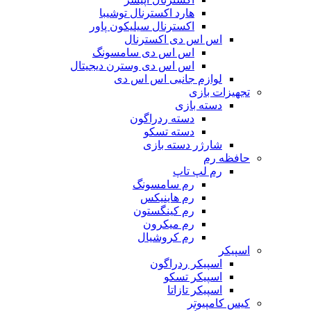
هارد اکسترنال توشیبا
اکسترنال سیلیکون پاور
اس اس دی اکسترنال
اس اس دی سامسونگ
اس اس دی وسترن دیجیتال
لوازم جانبی اس اس دی
تجهیزات بازی
دسته بازی
دسته ردراگون
دسته تسکو
شارژر دسته بازی
حافظه رم
رم لپ تاپ
رم سامسونگ
رم هاینیکس
رم کینگستون
رم میکرون
رم کروشیال
اسپیکر
اسپیکر ردراگون
اسپیکر تسکو
اسپیکر تازاتا
کیس کامپیوتر