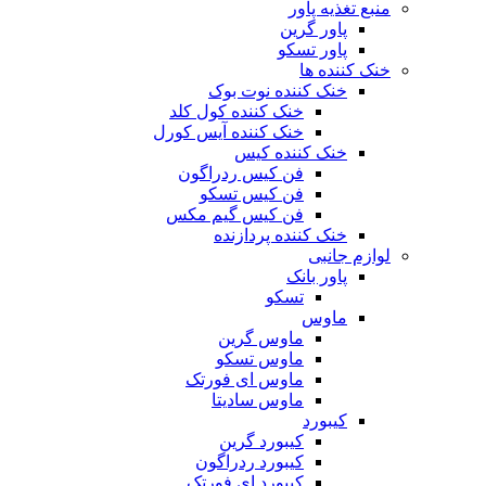
منبع تغذیه‌ پاور
پاور گرین
پاور تسکو
خنک کننده ها
خنک کننده نوت بوک
خنک کننده کول کلد
خنک کننده آیس کورل
خنک کننده کیس
فن کیس ردراگون
فن کیس تسکو
فن کیس گیم مکس
خنک کننده پردازنده
لوازم جانبی
پاور بانک
تسکو
ماوس
ماوس گرین
ماوس تسکو
ماوس ای فورتک
ماوس سادیتا
کیبورد
کیبورد گرین
کیبورد ردراگون
کیبورد ای فورتک