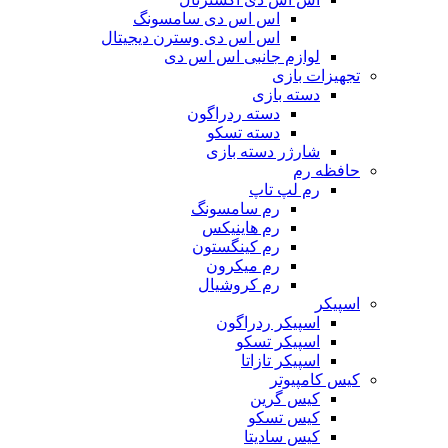
اس اس دی سامسونگ
اس اس دی وسترن دیجیتال
لوازم جانبی اس اس دی
تجهیزات بازی
دسته بازی
دسته ردراگون
دسته تسکو
شارژر دسته بازی
حافظه رم
رم لپ تاپ
رم سامسونگ
رم هاینیکس
رم کینگستون
رم میکرون
رم کروشیال
اسپیکر
اسپیکر ردراگون
اسپیکر تسکو
اسپیکر تازاتا
کیس کامپیوتر
کیس گرین
کیس تسکو
کیس سادیتا