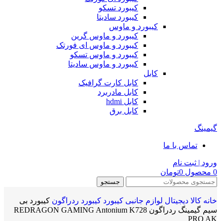
کیبورد تسکو
کیبورد سادیتا
کیبورد و ماوس
کیبورد و ماوس گرین
کیبورد و ماوس ای فورتک
کیبورد و ماوس تسکو
کیبورد و ماوس سادیتا
کابل
کابل کارت گرافیک
کابل مادربرد
کابل hdmi
کابل برق
گیمینگ
تماس با ما
ورود | ثبت نام
0
محصول
0
تومان
جستجو
خانه
کالا دیجیتال
لوازم جانبی
کیبورد
کیبورد ردراگون
کیبورد بی
سیم گیمینگ ردراگون REDRAGON GAMING Antonium K728
PRO AK