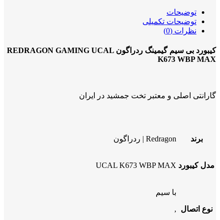
توضیحات
توضیحات تکمیلی
نظرات (0)
کیبورد بی سیم گیمینگ ردراگون REDRAGON GAMING UCAL
K673 WBP MAX
گارانتی اصلی و معتبر تخت جمشید در ایران
برند
Redragon | ردراگون
مدل کیبورد
UCAL K673 WBP MAX
با سیم
نوع اتصال
,