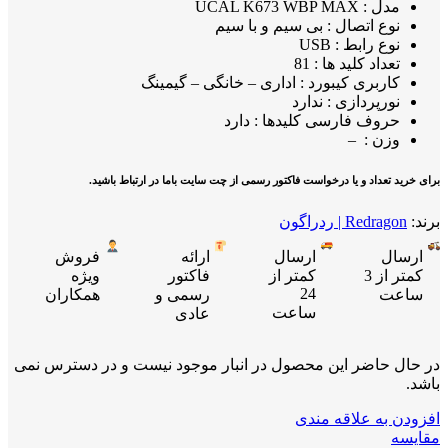
مدل : UCAL K673 WBP MAX
نوع اتصال : بی سیم و با سیم
نوع رابط : USB
تعداد کلید ها : 81
کاربری کیبورد : اداری – خانگی – گیمینگ
نورپردازی : ندارد
حروف فارسی کلیدها : دارد
وزن : –
برای خرید تعداد و یا درخواست فاکتور رسمی از چت سایت باما در ارتباط باشید.
برند:
Redragon | ردراگون
ارسال
ارسال
ارائه
فروش
کمتر از 3
کمتر از
فاکتور
ویژه
24
ساعت
رسمی و
همکاران
ساعت
عادی
در حال حاضر این محصول در انبار موجود نیست و در دسترس نمی
باشد.
افزودن به علاقه مندی
مقایسه