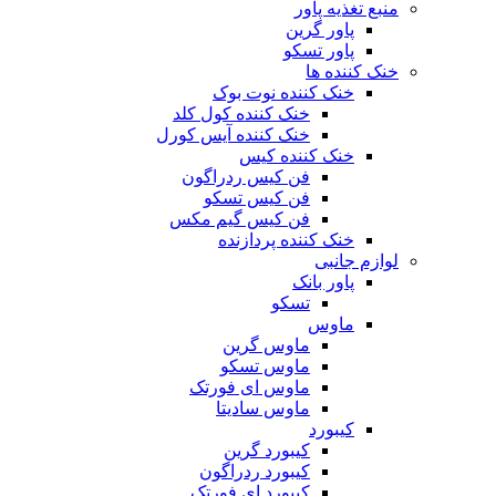
منبع تغذیه‌ پاور
پاور گرین
پاور تسکو
خنک کننده ها
خنک کننده نوت بوک
خنک کننده کول کلد
خنک کننده آیس کورل
خنک کننده کیس
فن کیس ردراگون
فن کیس تسکو
فن کیس گیم مکس
خنک کننده پردازنده
لوازم جانبی
پاور بانک
تسکو
ماوس
ماوس گرین
ماوس تسکو
ماوس ای فورتک
ماوس سادیتا
کیبورد
کیبورد گرین
کیبورد ردراگون
کیبورد ای فورتک