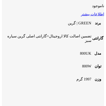
ناموجود
اطلاعات بیشتر
برند
GREEN | گرین
تضمین اصالت کالا اروجینال+گارانتی اصلی گرین سیاره
گارانتی
سبز
مدل
800UK
توان
800W
وزن
1997 گرم