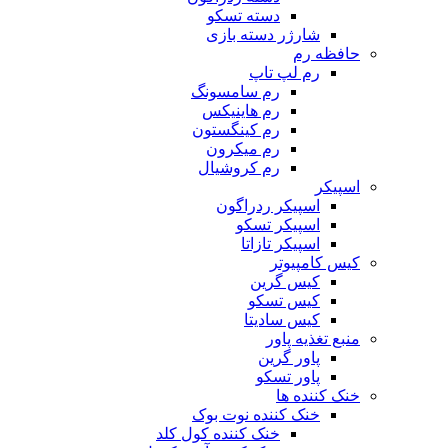
دسته تسکو
شارژر دسته بازی
حافظه رم
رم لپ تاپ
رم سامسونگ
رم هاینیکس
رم کینگستون
رم میکرون
رم کروشیال
اسپیکر
اسپیکر ردراگون
اسپیکر تسکو
اسپیکر تازاتا
کیس کامپیوتر
کیس گرین
کیس تسکو
کیس سادیتا
منبع تغذیه‌ پاور
پاور گرین
پاور تسکو
خنک کننده ها
خنک کننده نوت بوک
خنک کننده کول کلد