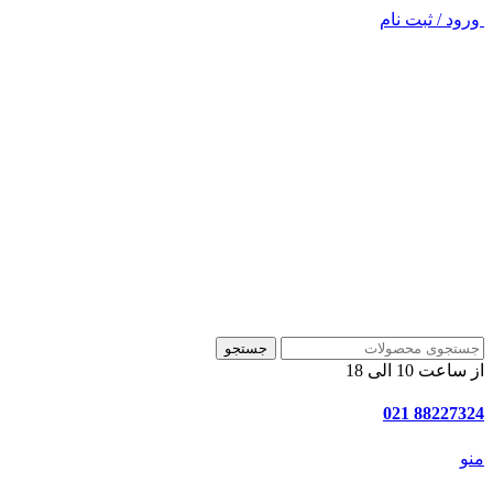
ورود / ثبت نام
جستجو
از ساعت 10 الی 18
88227324 021
منو