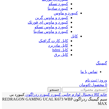
کیبورد تسکو
کیبورد سادیتا
کیبورد و ماوس
کیبورد و ماوس گرین
کیبورد و ماوس ای فورتک
کیبورد و ماوس تسکو
کیبورد و ماوس سادیتا
کابل
کابل کارت گرافیک
کابل مادربرد
کابل hdmi
کابل برق
گیمینگ
تماس با ما
ورود | ثبت نام
0
محصول
0
تومان
جستجو
خانه
کالا دیجیتال
لوازم جانبی
کیبورد
کیبورد ردراگون
کیبورد بی
سیم گیمینگ ردراگون REDRAGON GAMING UCAL K673 WBP
MAX