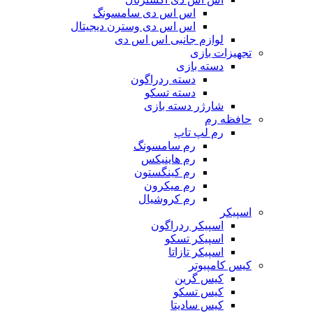
اس اس دی سامسونگ
اس اس دی وسترن دیجیتال
لوازم جانبی اس اس دی
تجهیزات بازی
دسته بازی
دسته ردراگون
دسته تسکو
شارژر دسته بازی
حافظه رم
رم لپ تاپ
رم سامسونگ
رم هاینیکس
رم کینگستون
رم میکرون
رم کروشیال
اسپیکر
اسپیکر ردراگون
اسپیکر تسکو
اسپیکر تازاتا
کیس کامپیوتر
کیس گرین
کیس تسکو
کیس سادیتا