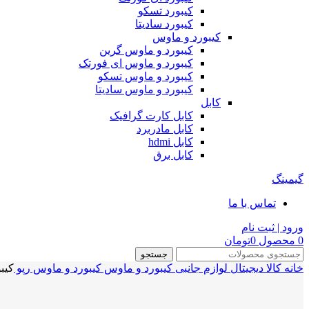
کیبورد تسکو
کیبورد سادیتا
کیبورد و ماوس
کیبورد و ماوس گرین
کیبورد و ماوس ای فورتک
کیبورد و ماوس تسکو
کیبورد و ماوس سادیتا
کابل
کابل کارت گرافیک
کابل مادربرد
کابل hdmi
کابل برق
گیمینگ
تماس با ما
ورود | ثبت نام
0
محصول
0
تومان
جستجو
خانه
کالا دیجیتال
لوازم جانبی
کیبورد و ماوس
کیبورد و ماوس رپو
کیبورد