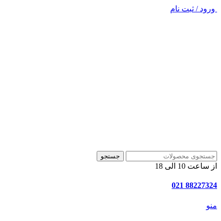
ورود / ثبت نام
جستجو
از ساعت 10 الی 18
88227324 021
منو