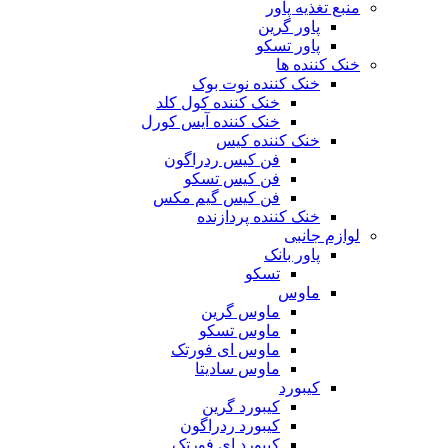
منبع تغذیه‌ پاور
پاور گرین
پاور تسکو
خنک کننده ها
خنک کننده نوت بوک
خنک کننده کول کلد
خنک کننده آیس کورل
خنک کننده کیس
فن کیس ردراگون
فن کیس تسکو
فن کیس گیم مکس
خنک کننده پردازنده
لوازم جانبی
پاور بانک
تسکو
ماوس
ماوس گرین
ماوس تسکو
ماوس ای فورتک
ماوس سادیتا
کیبورد
کیبورد گرین
کیبورد ردراگون
کیبورد ای فورتک