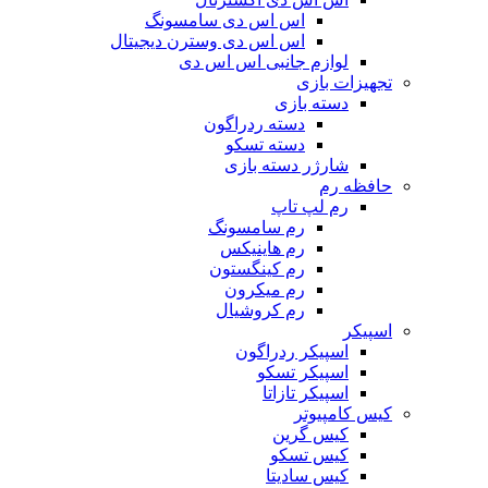
اس اس دی سامسونگ
اس اس دی وسترن دیجیتال
لوازم جانبی اس اس دی
تجهیزات بازی
دسته بازی
دسته ردراگون
دسته تسکو
شارژر دسته بازی
حافظه رم
رم لپ تاپ
رم سامسونگ
رم هاینیکس
رم کینگستون
رم میکرون
رم کروشیال
اسپیکر
اسپیکر ردراگون
اسپیکر تسکو
اسپیکر تازاتا
کیس کامپیوتر
کیس گرین
کیس تسکو
کیس سادیتا