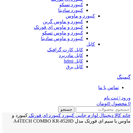
کیبورد تسکو
کیبورد سادیتا
کیبورد و ماوس
کیبورد و ماوس گرین
کیبورد و ماوس ای فورتک
کیبورد و ماوس تسکو
کیبورد و ماوس سادیتا
کابل
کابل کارت گرافیک
کابل مادربرد
کابل hdmi
کابل برق
گیمینگ
تماس با ما
ورود | ثبت نام
0
محصول
0
تومان
جستجو
خانه
کالا دیجیتال
لوازم جانبی
کیبورد
کیبورد ای فورتک
کیبورد و
ماوس با سیم ای فورتک مدل A4TECH COMBO KR-8520D