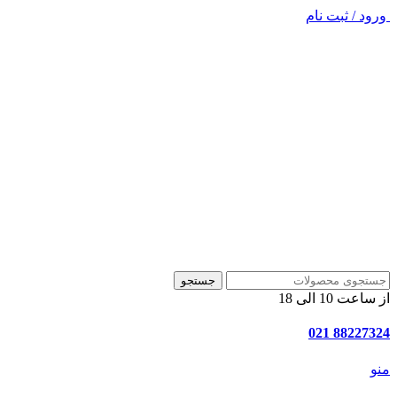
ورود / ثبت نام
جستجو
از ساعت 10 الی 18
88227324 021
منو