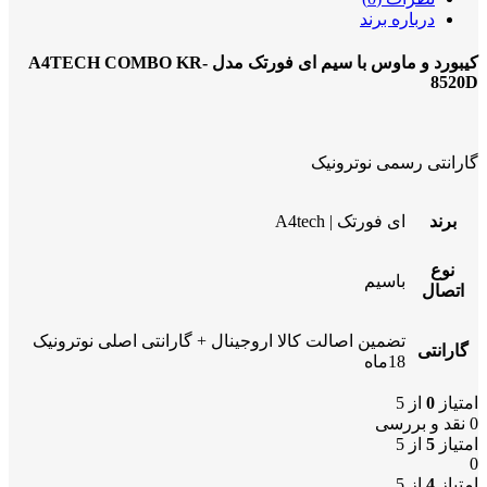
درباره برند
کیبورد و ماوس با سیم ای فورتک مدل A4TECH COMBO KR-
8520D
گارانتی رسمی نوترونیک
برند
ای فورتک | A4tech
نوع
باسیم
اتصال
تضمین اصالت کالا اروجینال + گارانتی اصلی نوترونیک
گارانتی
18ماه
امتیاز
0
از 5
0 نقد و بررسی
امتیاز
5
از 5
0
امتیاز
4
از 5