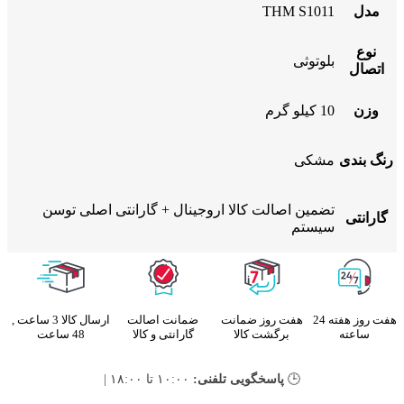
مدل
THM S1011
نوع
بلوتوثی
اتصال
وزن
10 کیلو گرم
رنگ بندی
مشکی
تضمین اصالت کالا اروجینال + گارانتی اصلی توسن
گارانتی
سیستم
هفت روز هفته 24
هفت روز ضمانت
ضمانت اصالت
ارسال کالا 3 ساعت ,
ساعته
برگشت کالا
گارانتی و کالا
48 ساعت
🕒
پاسخگویی تلفنی:
۱۰:۰۰ تا ۱۸:۰۰ |