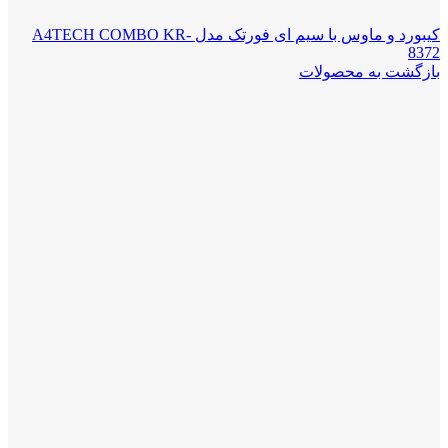
کیبورد و ماوس با سیم ای فورتک مدل A4TECH COMBO KR-
8372
بازگشت به محصولات