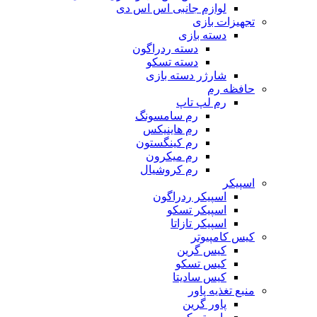
لوازم جانبی اس اس دی
تجهیزات بازی
دسته بازی
دسته ردراگون
دسته تسکو
شارژر دسته بازی
حافظه رم
رم لپ تاپ
رم سامسونگ
رم هاینیکس
رم کینگستون
رم میکرون
رم کروشیال
اسپیکر
اسپیکر ردراگون
اسپیکر تسکو
اسپیکر تازاتا
کیس کامپیوتر
کیس گرین
کیس تسکو
کیس سادیتا
منبع تغذیه‌ پاور
پاور گرین