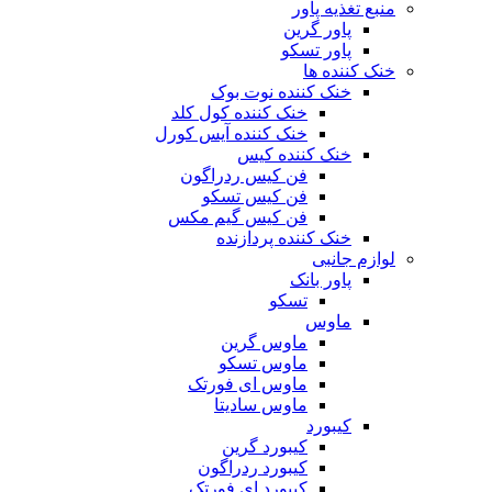
منبع تغذیه‌ پاور
پاور گرین
پاور تسکو
خنک کننده ها
خنک کننده نوت بوک
خنک کننده کول کلد
خنک کننده آیس کورل
خنک کننده کیس
فن کیس ردراگون
فن کیس تسکو
فن کیس گیم مکس
خنک کننده پردازنده
لوازم جانبی
پاور بانک
تسکو
ماوس
ماوس گرین
ماوس تسکو
ماوس ای فورتک
ماوس سادیتا
کیبورد
کیبورد گرین
کیبورد ردراگون
کیبورد ای فورتک