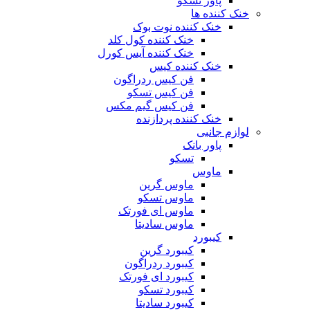
پاور تسکو
خنک کننده ها
خنک کننده نوت بوک
خنک کننده کول کلد
خنک کننده آیس کورل
خنک کننده کیس
فن کیس ردراگون
فن کیس تسکو
فن کیس گیم مکس
خنک کننده پردازنده
لوازم جانبی
پاور بانک
تسکو
ماوس
ماوس گرین
ماوس تسکو
ماوس ای فورتک
ماوس سادیتا
کیبورد
کیبورد گرین
کیبورد ردراگون
کیبورد ای فورتک
کیبورد تسکو
کیبورد سادیتا