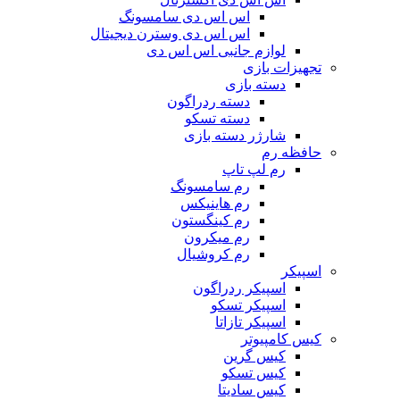
اس اس دی سامسونگ
اس اس دی وسترن دیجیتال
لوازم جانبی اس اس دی
تجهیزات بازی
دسته بازی
دسته ردراگون
دسته تسکو
شارژر دسته بازی
حافظه رم
رم لپ تاپ
رم سامسونگ
رم هاینیکس
رم کینگستون
رم میکرون
رم کروشیال
اسپیکر
اسپیکر ردراگون
اسپیکر تسکو
اسپیکر تازاتا
کیس کامپیوتر
کیس گرین
کیس تسکو
کیس سادیتا