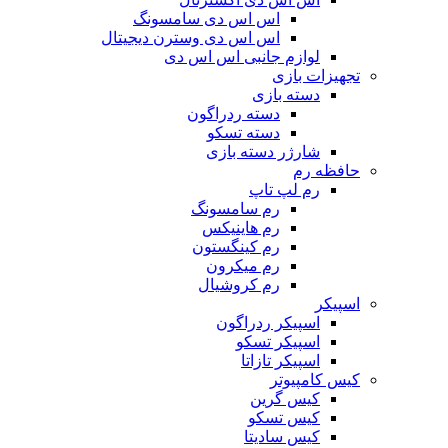
اس اس دی سامسونگ
اس اس دی وسترن دیجیتال
لوازم جانبی اس اس دی
تجهیزات بازی
دسته بازی
دسته ردراگون
دسته تسکو
شارژر دسته بازی
حافظه رم
رم لپ تاپ
رم سامسونگ
رم هاینیکس
رم کینگستون
رم میکرون
رم کروشیال
اسپیکر
اسپیکر ردراگون
اسپیکر تسکو
اسپیکر تازاتا
کیس کامپیوتر
کیس گرین
کیس تسکو
کیس سادیتا