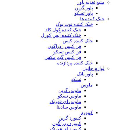
منبع تغذیه‌ پاور
پاور گرین
پاور تسکو
خنک کننده ها
خنک کننده نوت بوک
خنک کننده کول کلد
خنک کننده آیس کورل
خنک کننده کیس
فن کیس ردراگون
فن کیس تسکو
فن کیس گیم مکس
خنک کننده پردازنده
لوازم جانبی
پاور بانک
تسکو
ماوس
ماوس گرین
ماوس تسکو
ماوس ای فورتک
ماوس سادیتا
کیبورد
کیبورد گرین
کیبورد ردراگون
کیبورد ای فورتک