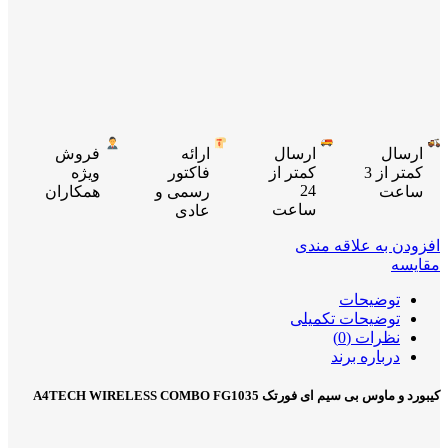
ارسال
ارسال
ارائه
فروش
کمتر از 3
کمتر از
فاکتور
ویژه
24
ساعت
رسمی و
همکاران
ساعت
عادی
افزودن به علاقه مندی
مقایسه
توضیحات
توضیحات تکمیلی
نظرات (0)
درباره برند
کیبورد و ماوس بی سیم ای فورتک A4TECH WIRELESS COMBO FG1035