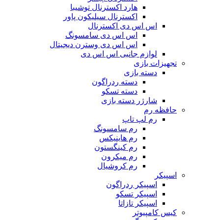
هارد اکسترنال توشیبا
اکسترنال سیلیکون پاور
اس اس دی اکسترنال
اس اس دی سامسونگ
اس اس دی وسترن دیجیتال
لوازم جانبی اس اس دی
تجهیزات بازی
دسته بازی
دسته ردراگون
دسته تسکو
شارژر دسته بازی
حافظه رم
رم لپ تاپ
رم سامسونگ
رم هاینیکس
رم کینگستون
رم میکرون
رم کروشیال
اسپیکر
اسپیکر ردراگون
اسپیکر تسکو
اسپیکر تازاتا
کیس کامپیوتر