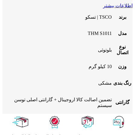
اطلاعات بیشتر
برند
TSCO | تسکو
مدل
THM S1011
نوع
بلوتوثی
اتصال
وزن
10 کیلو گرم
رنگ بندی
مشکی
تضمین اصالت کالا اروجینال + گارانتی اصلی توسن
گارانتی
سیستم