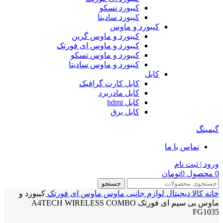
کیبورد تسکو
کیبورد سادیتا
کیبورد و ماوس
کیبورد و ماوس گرین
کیبورد و ماوس ای فورتک
کیبورد و ماوس تسکو
کیبورد و ماوس سادیتا
کابل
کابل کارت گرافیک
کابل مادربرد
کابل hdmi
کابل برق
گیمینگ
تماس با ما
ورود | ثبت نام
0
محصول
0
تومان
جستجو
خانه
کالا دیجیتال
لوازم جانبی
ماوس
ماوس ای فورتک
کیبورد و
ماوس بی سیم ای فورتک A4TECH WIRELESS COMBO
FG1035