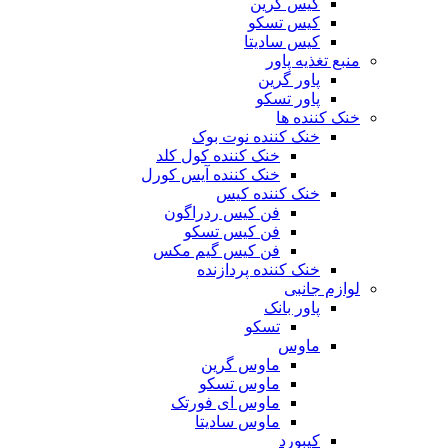
کیس گرین
کیس تسکو
کیس سادیتا
منبع تغذیه‌ پاور
پاور گرین
پاور تسکو
خنک کننده ها
خنک کننده نوت بوک
خنک کننده کول کلد
خنک کننده آیس کورل
خنک کننده کیس
فن کیس ردراگون
فن کیس تسکو
فن کیس گیم مکس
خنک کننده پردازنده
لوازم جانبی
پاور بانک
تسکو
ماوس
ماوس گرین
ماوس تسکو
ماوس ای فورتک
ماوس سادیتا
کیبورد