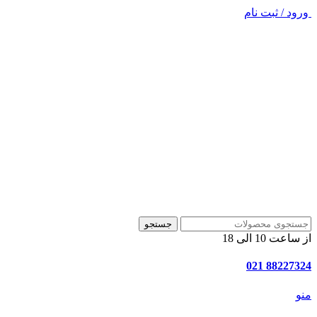
ورود / ثبت نام
جستجو
از ساعت 10 الی 18
88227324 021
منو