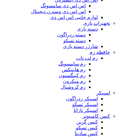
اس اس دی سامسونگ
اس اس دی وسترن دیجیتال
لوازم جانبی اس اس دی
تجهیزات بازی
دسته بازی
دسته ردراگون
دسته تسکو
شارژر دسته بازی
حافظه رم
رم لپ تاپ
رم سامسونگ
رم هاینیکس
رم کینگستون
رم میکرون
رم کروشیال
اسپیکر
اسپیکر ردراگون
اسپیکر تسکو
اسپیکر تازاتا
کیس کامپیوتر
کیس گرین
کیس تسکو
کیس سادیتا