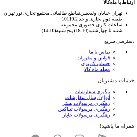
ارتباط با ماه‌کالا
تهران خیابان ولیعصر.تقاطع طالقانی.مجتمع تجاری نور تهران
طبقه دوم تجاری واحد 10119.2
ساعات کاری حضوری مجموعه
شنبه تا چهارشنبه(10-18) پنج شنبه(10-14)
دسترسی سریع
تماس با ما
قوانین و مقررات
حساب کاربری
مجله ماه کالا
خدمات مشتریان
پیگیری سفارشات
انواع ارسال سفارشات
رهگیری مرسولات پستی
رهگیری مرسولات تیپاکس
رهگیری مرسولات چاپار
همراه ما باشید!