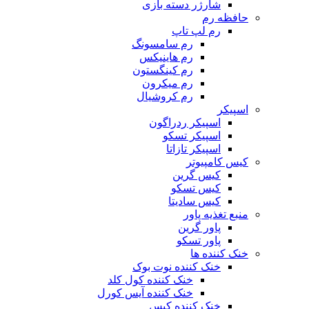
شارژر دسته بازی
حافظه رم
رم لپ تاپ
رم سامسونگ
رم هاینیکس
رم کینگستون
رم میکرون
رم کروشیال
اسپیکر
اسپیکر ردراگون
اسپیکر تسکو
اسپیکر تازاتا
کیس کامپیوتر
کیس گرین
کیس تسکو
کیس سادیتا
منبع تغذیه‌ پاور
پاور گرین
پاور تسکو
خنک کننده ها
خنک کننده نوت بوک
خنک کننده کول کلد
خنک کننده آیس کورل
خنک کننده کیس