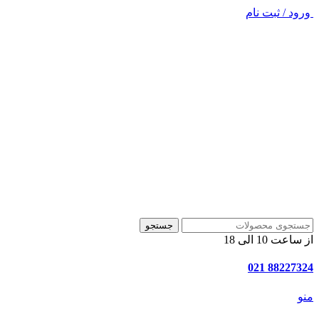
ورود / ثبت نام
جستجو
از ساعت 10 الی 18
88227324 021
منو