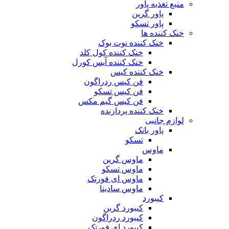
منبع تغذیه‌ پاور
پاور گرین
پاور تسکو
خنک کننده ها
خنک کننده نوت بوک
خنک کننده کول کلد
خنک کننده آیس کورل
خنک کننده کیس
فن کیس ردراگون
فن کیس تسکو
فن کیس گیم مکس
خنک کننده پردازنده
لوازم جانبی
پاور بانک
تسکو
ماوس
ماوس گرین
ماوس تسکو
ماوس ای فورتک
ماوس سادیتا
کیبورد
کیبورد گرین
کیبورد ردراگون
کیبورد ای فورتک