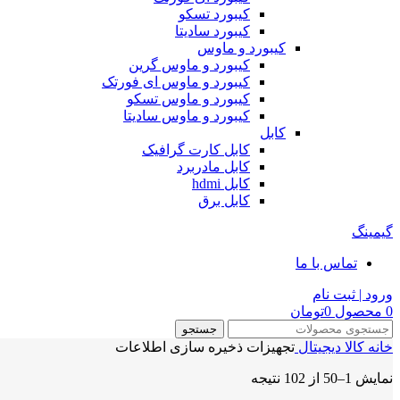
کیبورد تسکو
کیبورد سادیتا
کیبورد و ماوس
کیبورد و ماوس گرین
کیبورد و ماوس ای فورتک
کیبورد و ماوس تسکو
کیبورد و ماوس سادیتا
کابل
کابل کارت گرافیک
کابل مادربرد
کابل hdmi
کابل برق
گیمینگ
تماس با ما
ورود | ثبت نام
0
محصول
0
تومان
جستجو
خانه
کالا دیجیتال
تجهیزات ذخیره سازی اطلاعات
نمایش 1–50 از 102 نتیجه