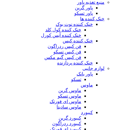
منبع تغذیه‌ پاور
پاور گرین
پاور تسکو
خنک کننده ها
خنک کننده نوت بوک
خنک کننده کول کلد
خنک کننده آیس کورل
خنک کننده کیس
فن کیس ردراگون
فن کیس تسکو
فن کیس گیم مکس
خنک کننده پردازنده
لوازم جانبی
پاور بانک
تسکو
ماوس
ماوس گرین
ماوس تسکو
ماوس ای فورتک
ماوس سادیتا
کیبورد
کیبورد گرین
کیبورد ردراگون
کیبورد ای فورتک