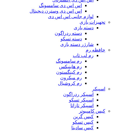
اس اس دی سامسونگ
اس اس دی وسترن دیجیتال
لوازم جانبی اس اس دی
تجهیزات بازی
دسته بازی
دسته ردراگون
دسته تسکو
شارژر دسته بازی
حافظه رم
رم لپ تاپ
رم سامسونگ
رم هاینیکس
رم کینگستون
رم میکرون
رم کروشیال
اسپیکر
اسپیکر ردراگون
اسپیکر تسکو
اسپیکر تازاتا
کیس کامپیوتر
کیس گرین
کیس تسکو
کیس سادیتا