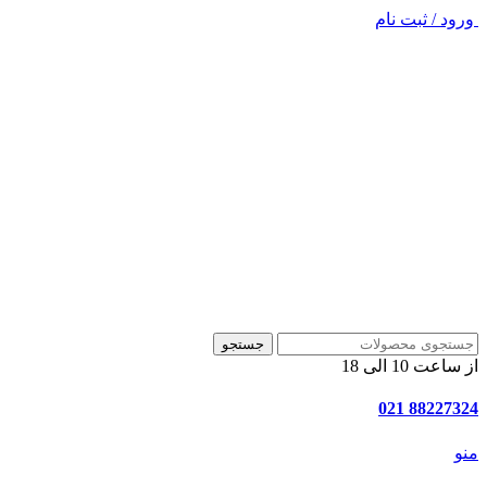
ورود / ثبت نام
جستجو
از ساعت 10 الی 18
88227324 021
منو