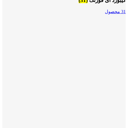
کیبورد ای فورتک
(31)
31 محصول