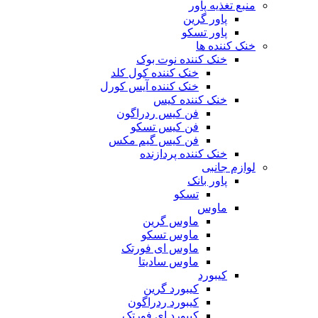
منبع تغذیه‌ پاور
پاور گرین
پاور تسکو
خنک کننده ها
خنک کننده نوت بوک
خنک کننده کول کلد
خنک کننده آیس کورل
خنک کننده کیس
فن کیس ردراگون
فن کیس تسکو
فن کیس گیم مکس
خنک کننده پردازنده
لوازم جانبی
پاور بانک
تسکو
ماوس
ماوس گرین
ماوس تسکو
ماوس ای فورتک
ماوس سادیتا
کیبورد
کیبورد گرین
کیبورد ردراگون
کیبورد ای فورتک