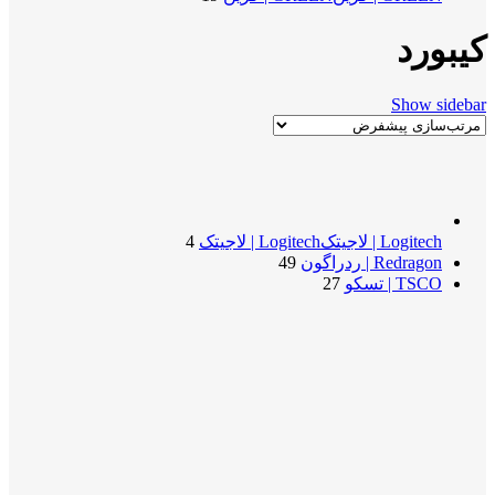
کیبورد
Show sidebar
Logitech | لاجیتک
Logitech | لاجیتک
4
Redragon | ردراگون
49
TSCO | تسکو
27