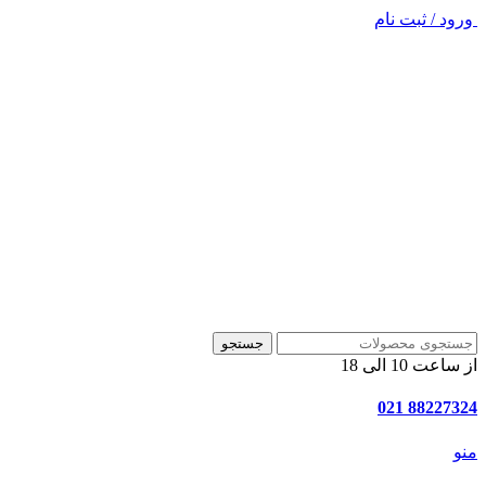
ورود / ثبت نام
جستجو
از ساعت 10 الی 18
88227324 021
منو