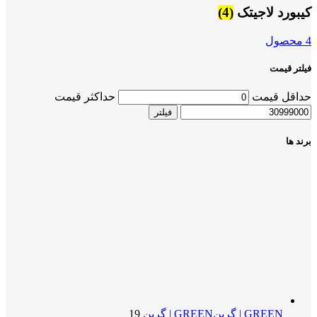
کیبورد لاجیتک
(4)
4 محصول
فیلتر قیمت
حداقل قیمت
حداکثر قیمت
فیلتر
برند ها
GREEN | گرین
GREEN | گرین
19