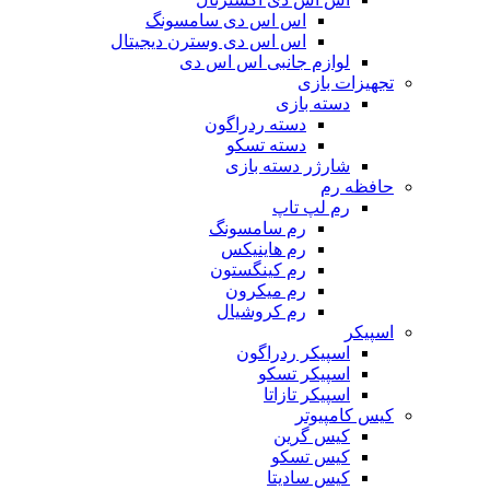
اس اس دی سامسونگ
اس اس دی وسترن دیجیتال
لوازم جانبی اس اس دی
تجهیزات بازی
دسته بازی
دسته ردراگون
دسته تسکو
شارژر دسته بازی
حافظه رم
رم لپ تاپ
رم سامسونگ
رم هاینیکس
رم کینگستون
رم میکرون
رم کروشیال
اسپیکر
اسپیکر ردراگون
اسپیکر تسکو
اسپیکر تازاتا
کیس کامپیوتر
کیس گرین
کیس تسکو
کیس سادیتا