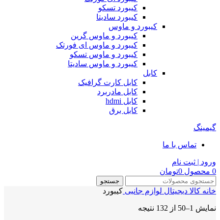
کیبورد تسکو
کیبورد سادیتا
کیبورد و ماوس
کیبورد و ماوس گرین
کیبورد و ماوس ای فورتک
کیبورد و ماوس تسکو
کیبورد و ماوس سادیتا
کابل
کابل کارت گرافیک
کابل مادربرد
کابل hdmi
کابل برق
گیمینگ
تماس با ما
ورود | ثبت نام
0
محصول
0
تومان
جستجو
خانه
کالا دیجیتال
لوازم جانبی
کیبورد
نمایش 1–50 از 132 نتیجه