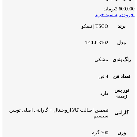
2,600,000
تومان
افزودن به سبد خرید
برند
TSCO | تسکو
مدل
TCLP 3102
رنگ بندی
مشکی
تعداد فن
4 فن
نور پس
دارد
زمینه
تضمین اصالت کالا اروجینال + گارانتی اصلی توسن
گارانتی
سیستم
وزن
700 گرم