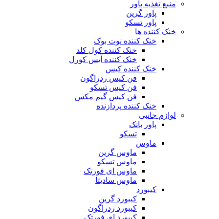
منبع تغذیه‌ پاور
پاور گرین
پاور تسکو
خنک کننده ها
خنک کننده نوت بوک
خنک کننده کول کلد
خنک کننده آیس کورل
خنک کننده کیس
فن کیس ردراگون
فن کیس تسکو
فن کیس گیم مکس
خنک کننده پردازنده
لوازم جانبی
پاور بانک
تسکو
ماوس
ماوس گرین
ماوس تسکو
ماوس ای فورتک
ماوس سادیتا
کیبورد
کیبورد گرین
کیبورد ردراگون
کیبورد ای فورتک