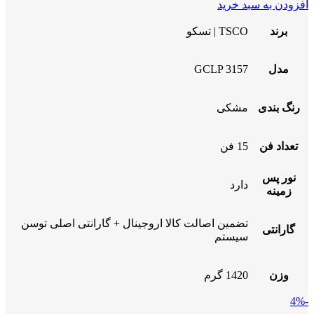
افزودن به سبد خرید
برند
TSCO | تسکو
مدل
GCLP 3157
رنگ بندی
مشکی
تعداد فن
15 فن
نور پس
دارد
زمینه
تضمین اصالت کالا اروجینال + گارانتی اصلی توسن
گارانتی
سیستم
وزن
1420 گرم
-4%