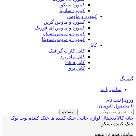
کیبورد تسکو
کیبورد سادیتا
کیبورد و ماوس
کیبورد و ماوس گرین
کیبورد و ماوس ای فورتک
کیبورد و ماوس تسکو
کیبورد و ماوس سادیتا
کابل
کابل کارت گرافیک
کابل مادربرد
کابل hdmi
کابل برق
گیمینگ
تماس با ما
ورود | ثبت نام
0
محصول
0
تومان
جستجو
خانه
کالا دیجیتال
لوازم جانبی
خنک کننده ها
خنک کننده نوت بوک
خنک کننده تسکو
نمایش همه 12 نتیجه