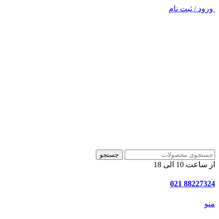
ورود / ثبت نام
جستجو
از ساعت 10 الی 18
88227324 021
منو