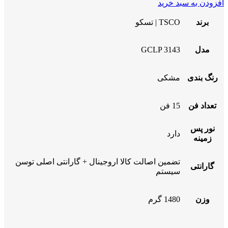
افزودن به سبد خرید
برند
TSCO | تسکو
مدل
GCLP 3143
رنگ بندی
مشکی
تعداد فن
15 فن
نور پس
دارد
زمینه
تضمین اصالت کالا اروجینال + گارانتی اصلی توسن
گارانتی
سیستم
وزن
1480 گرم