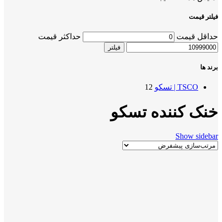
فیلتر قیمت
حداقل قیمت
حداکثر قیمت
فیلتر
برند ها
TSCO | تسکو
12
خنک کننده تسکو
Show sidebar