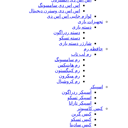
اس اس دی سامسونگ
اس اس دی وسترن دیجیتال
لوازم جانبی اس اس دی
تجهیزات بازی
دسته بازی
دسته ردراگون
دسته تسکو
شارژر دسته بازی
حافظه رم
رم لپ تاپ
رم سامسونگ
رم هاینیکس
رم کینگستون
رم میکرون
رم کروشیال
اسپیکر
اسپیکر ردراگون
اسپیکر تسکو
اسپیکر تازاتا
کیس کامپیوتر
کیس گرین
کیس تسکو
کیس سادیتا