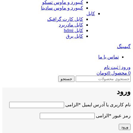
کیبورد و ماوس تسکو
کیبورد و ماوس سادیتا
کابل
کابل کارت گرافیک
کابل مادربرد
کابل hdmi
کابل برق
گیمینگ
تماس با ما
ورود | ثبت نام
0
محصول
0
تومان
جستجو
ورود
نام کاربری یا آدرس ایمیل
*
الزامی
رمز عبور
*
الزامی
ورود