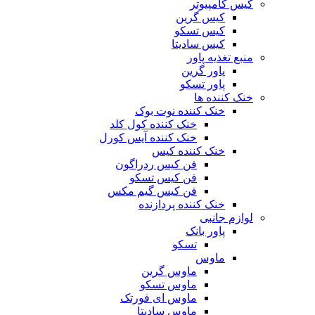
کیس کامپیوتر
کیس گرین
کیس تسکو
کیس سادیتا
منبع تغذیه‌ پاور
پاور گرین
پاور تسکو
خنک کننده ها
خنک کننده نوت بوک
خنک کننده کول کلد
خنک کننده آیس کورل
خنک کننده کیس
فن کیس ردراگون
فن کیس تسکو
فن کیس گیم مکس
خنک کننده پردازنده
لوازم جانبی
پاور بانک
تسکو
ماوس
ماوس گرین
ماوس تسکو
ماوس ای فورتک
ماوس سادیتا