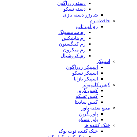
دسته ردراگون
دسته تسکو
شارژر دسته بازی
حافظه رم
رم لپ تاپ
رم سامسونگ
رم هاینیکس
رم کینگستون
رم میکرون
رم کروشیال
اسپیکر
اسپیکر ردراگون
اسپیکر تسکو
اسپیکر تازاتا
کیس کامپیوتر
کیس گرین
کیس تسکو
کیس سادیتا
منبع تغذیه‌ پاور
پاور گرین
پاور تسکو
خنک کننده ها
خنک کننده نوت بوک
خنک کننده کول کلد