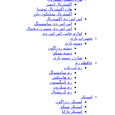
اکسترنال اپیسر
هارد اکسترنال توشیبا
اکسترنال سیلیکون پاور
اس اس دی اکسترنال
اس اس دی سامسونگ
اس اس دی وسترن دیجیتال
لوازم جانبی اس اس دی
تجهیزات بازی
دسته بازی
دسته ردراگون
دسته تسکو
شارژر دسته بازی
حافظه رم
رم لپ تاپ
رم سامسونگ
رم هاینیکس
رم کینگستون
رم میکرون
رم کروشیال
اسپیکر
اسپیکر ردراگون
اسپیکر تسکو
اسپیکر تازاتا