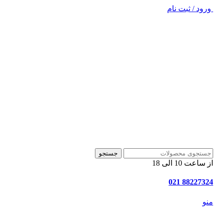
ورود / ثبت نام
جستجو
از ساعت 10 الی 18
88227324 021
منو