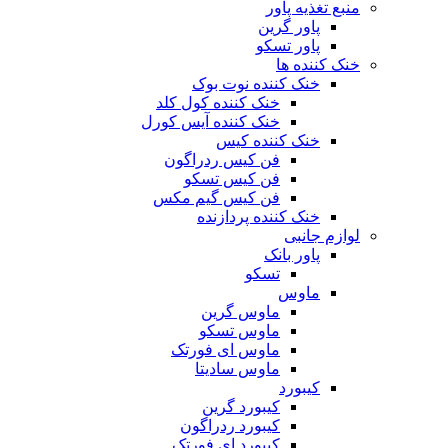
منبع تغذیه‌ پاور
پاور گرین
پاور تسکو
خنک کننده ها
خنک کننده نوت بوک
خنک کننده کول کلد
خنک کننده آیس کورل
خنک کننده کیس
فن کیس ردراگون
فن کیس تسکو
فن کیس گیم مکس
خنک کننده پردازنده
لوازم جانبی
پاور بانک
تسکو
ماوس
ماوس گرین
ماوس تسکو
ماوس ای فورتک
ماوس سادیتا
کیبورد
کیبورد گرین
کیبورد ردراگون
کیبورد ای فورتک