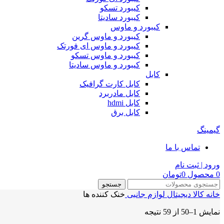
کیبورد تسکو
کیبورد سادیتا
کیبورد و ماوس
کیبورد و ماوس گرین
کیبورد و ماوس ای فورتک
کیبورد و ماوس تسکو
کیبورد و ماوس سادیتا
کابل
کابل کارت گرافیک
کابل مادربرد
کابل hdmi
کابل برق
گیمینگ
تماس با ما
ورود | ثبت نام
0
محصول
0
تومان
جستجو
خانه
کالا دیجیتال
لوازم جانبی
خنک کننده ها
نمایش 1–50 از 59 نتیجه