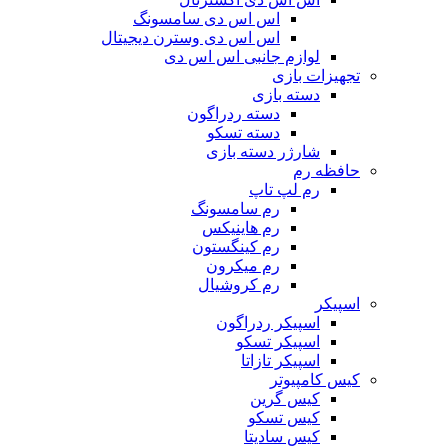
اس اس دی سامسونگ
اس اس دی وسترن دیجیتال
لوازم جانبی اس اس دی
تجهیزات بازی
دسته بازی
دسته ردراگون
دسته تسکو
شارژر دسته بازی
حافظه رم
رم لپ تاپ
رم سامسونگ
رم هاینیکس
رم کینگستون
رم میکرون
رم کروشیال
اسپیکر
اسپیکر ردراگون
اسپیکر تسکو
اسپیکر تازاتا
کیس کامپیوتر
کیس گرین
کیس تسکو
کیس سادیتا