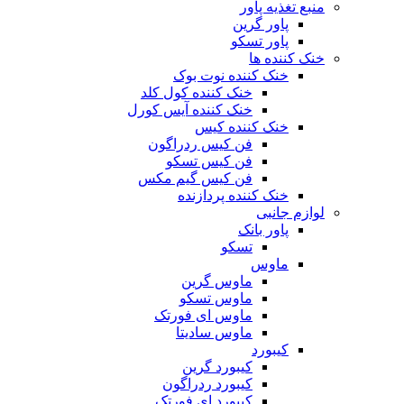
منبع تغذیه‌ پاور
پاور گرین
پاور تسکو
خنک کننده ها
خنک کننده نوت بوک
خنک کننده کول کلد
خنک کننده آیس کورل
خنک کننده کیس
فن کیس ردراگون
فن کیس تسکو
فن کیس گیم مکس
خنک کننده پردازنده
لوازم جانبی
پاور بانک
تسکو
ماوس
ماوس گرین
ماوس تسکو
ماوس ای فورتک
ماوس سادیتا
کیبورد
کیبورد گرین
کیبورد ردراگون
کیبورد ای فورتک