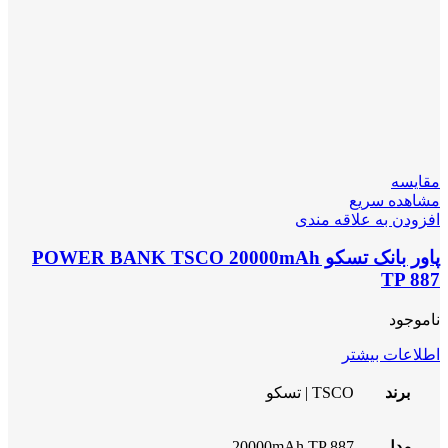
مقایسه
مشاهده سریع
افزودن به علاقه مندی
پاور بانک تسکو POWER BANK TSCO 20000mAh
TP 887
ناموجود
اطلاعات بیشتر
برند
TSCO | تسکو
مدل
20000mAh TP 887