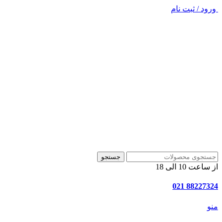
ورود / ثبت نام
جستجو
از ساعت 10 الی 18
88227324 021
منو