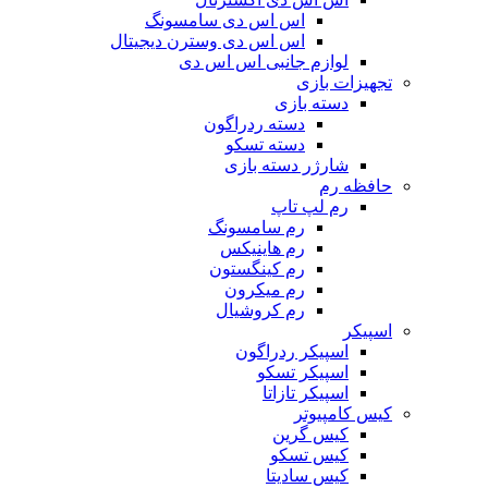
اس اس دی سامسونگ
اس اس دی وسترن دیجیتال
لوازم جانبی اس اس دی
تجهیزات بازی
دسته بازی
دسته ردراگون
دسته تسکو
شارژر دسته بازی
حافظه رم
رم لپ تاپ
رم سامسونگ
رم هاینیکس
رم کینگستون
رم میکرون
رم کروشیال
اسپیکر
اسپیکر ردراگون
اسپیکر تسکو
اسپیکر تازاتا
کیس کامپیوتر
کیس گرین
کیس تسکو
کیس سادیتا