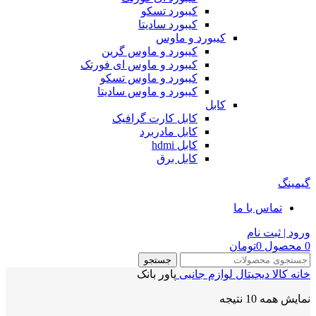
کیبورد تسکو
کیبورد سادیتا
کیبورد و ماوس
کیبورد و ماوس گرین
کیبورد و ماوس ای فورتک
کیبورد و ماوس تسکو
کیبورد و ماوس سادیتا
کابل
کابل کارت گرافیک
کابل مادربرد
کابل hdmi
کابل برق
گیمینگ
تماس با ما
ورود | ثبت نام
0
محصول
0
تومان
جستجو
خانه
کالا دیجیتال
لوازم جانبی
پاور بانک
نمایش همه 10 نتیجه