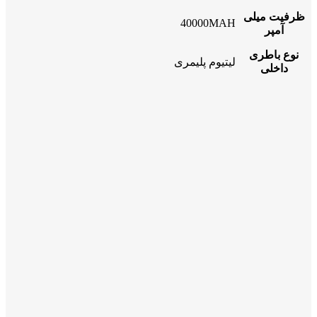
ظرفیت میلی
40000MAH
آمپر
نوع باطری
لیتیوم پلیمری
داخلی