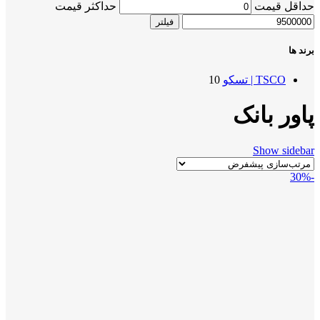
حداقل قیمت
حداکثر قیمت
فیلتر
برند ها
TSCO | تسکو
10
پاور بانک
Show sidebar
-30%