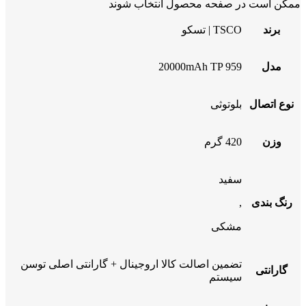
ممکن است در صفحه محصول انتخاب شوند
برند
TSCO | تسکو
مدل
20000mAh TP 959
نوع اتصال
بلوتوثی
وزن
420 گرم
سفید
رنگ بندی
,
مشکی
تضمین اصالت کالا اروجینال + گارانتی اصلی توسن
گارانتی
سیستم