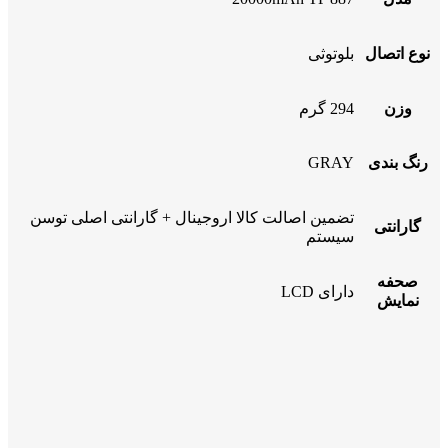
نوع اتصال
بلوتوثی
وزن
294 گرم
رنگ بندی
GRAY
تضمین اصالت کالا اروجینال + گارانتی اصلی توسن
گارانتی
سیستم
صحفه
دارای LCD
نمایش