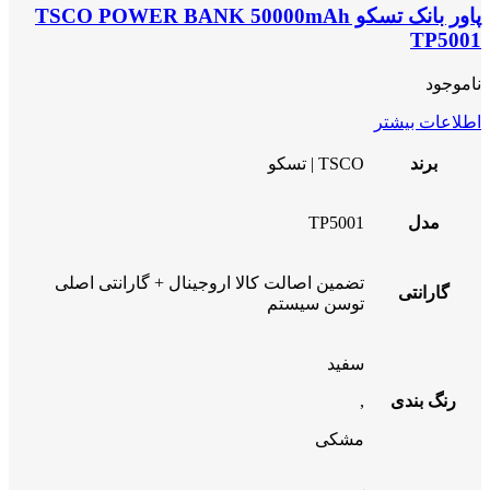
پاور بانک تسکو TSCO POWER BANK 50000mAh
TP5001
ناموجود
اطلاعات بیشتر
برند
TSCO | تسکو
مدل
TP5001
تضمین اصالت کالا اروجینال + گارانتی اصلی
گارانتی
توسن سیستم
سفید
رنگ بندی
,
مشکی