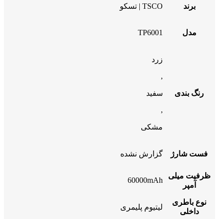
برند
TSCO | تسکو
مدل
TP6001
زرد
,
رنگ بندی
سفید
,
مشکی
فست شارژ
گزارش نشده
ظرفیت میلی
60000mAh
آمپر
نوع باطری
لیتیوم پلیمری
داخلی