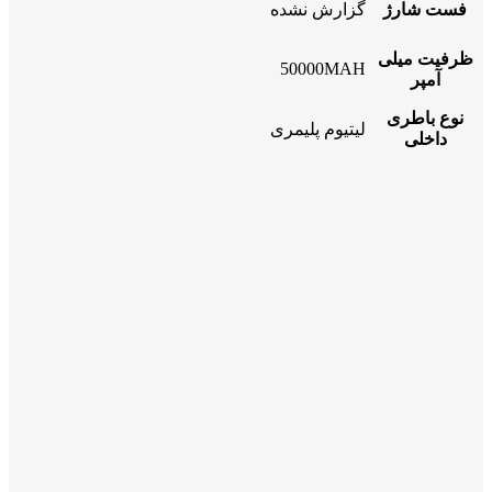
فست شارژ
گزارش نشده
ظرفیت میلی
50000MAH
آمپر
نوع باطری
لیتیوم پلیمری
داخلی