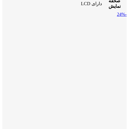
صحفه
دارای LCD
نمایش
-24%