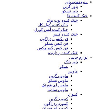
منبع تغذیه‌ پاور
پاور گرین
پاور تسکو
خنک کننده ها
خنک کننده نوت بوک
خنک کننده کول کلد
خنک کننده آیس کورل
خنک کننده کیس
فن کیس ردراگون
فن کیس تسکو
فن کیس گیم مکس
خنک کننده پردازنده
لوازم جانبی
پاور بانک
تسکو
ماوس
ماوس گرین
ماوس تسکو
ماوس ای فورتک
ماوس سادیتا
کیبورد
کیبورد گرین
کیبورد ردراگون
کیبورد ای فورتک