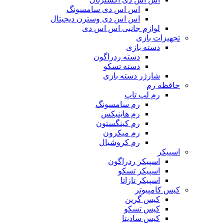
اس اس دی سامسونگ
اس اس دی وسترن دیجیتال
لوازم جانبی اس اس دی
تجهیزات بازی
دسته بازی
دسته ردراگون
دسته تسکو
شارژر دسته بازی
حافظه رم
رم لپ تاپ
رم سامسونگ
رم هاینیکس
رم کینگستون
رم میکرون
رم کروشیال
اسپیکر
اسپیکر ردراگون
اسپیکر تسکو
اسپیکر تازاتا
کیس کامپیوتر
کیس گرین
کیس تسکو
کیس سادیتا