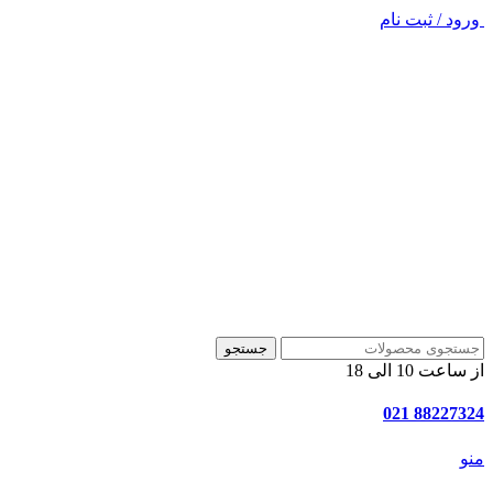
ورود / ثبت نام
جستجو
از ساعت 10 الی 18
88227324 021
منو