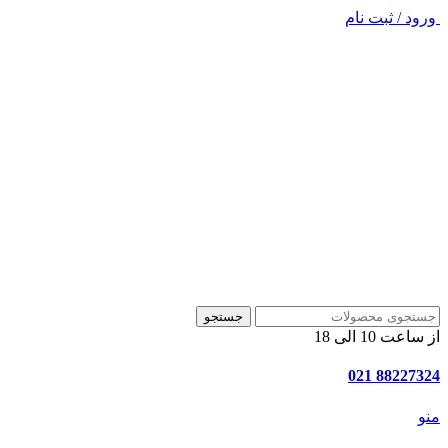
ورود / ثبت نام
جستجو
از ساعت 10 الی 18
88227324 021
منو