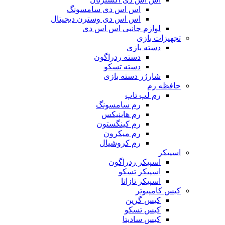
اس اس دی سامسونگ
اس اس دی وسترن دیجیتال
لوازم جانبی اس اس دی
تجهیزات بازی
دسته بازی
دسته ردراگون
دسته تسکو
شارژر دسته بازی
حافظه رم
رم لپ تاپ
رم سامسونگ
رم هاینیکس
رم کینگستون
رم میکرون
رم کروشیال
اسپیکر
اسپیکر ردراگون
اسپیکر تسکو
اسپیکر تازاتا
کیس کامپیوتر
کیس گرین
کیس تسکو
کیس سادیتا