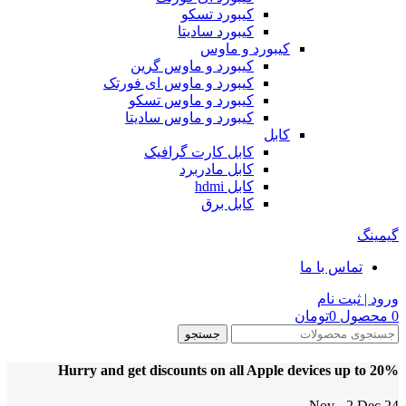
کیبورد تسکو
کیبورد سادیتا
کیبورد و ماوس
کیبورد و ماوس گرین
کیبورد و ماوس ای فورتک
کیبورد و ماوس تسکو
کیبورد و ماوس سادیتا
کابل
کابل کارت گرافیک
کابل مادربرد
کابل hdmi
کابل برق
گیمینگ
تماس با ما
ورود | ثبت نام
0
محصول
0
تومان
جستجو
Hurry and get discounts on all Apple devices up to 20%
24 Nov - 2 Dec