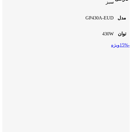
سبز
مدل
GP430A-EUD
توان
430W
-15%
ویژه