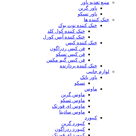
منبع تغذیه‌ پاور
پاور گرین
پاور تسکو
خنک کننده ها
خنک کننده نوت بوک
خنک کننده کول کلد
خنک کننده آیس کورل
خنک کننده کیس
فن کیس ردراگون
فن کیس تسکو
فن کیس گیم مکس
خنک کننده پردازنده
لوازم جانبی
پاور بانک
تسکو
ماوس
ماوس گرین
ماوس تسکو
ماوس ای فورتک
ماوس سادیتا
کیبورد
کیبورد گرین
کیبورد ردراگون
کیبورد ای فورتک