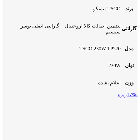
برند
TSCO | تسکو
تضمین اصالت کالا اروجینال + گارانتی اصلی توسن
گارانتی
سیستم
مدل
TSCO 230W TP570
توان
230W
وزن
اعلام نشده
-17%
ویژه