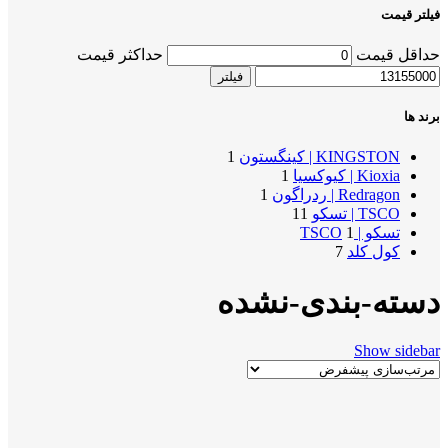
فیلتر قیمت
حداقل قیمت
حداکثر قیمت
فیلتر
برند ها
KINGSTON | کینگستون
1
Kioxia | کیوکسیا
1
Redragon | ردراگون
1
TSCO | تسکو
11
تسکو | TSCO
1
کول کلد
7
دسته-بندی-نشده
Show sidebar