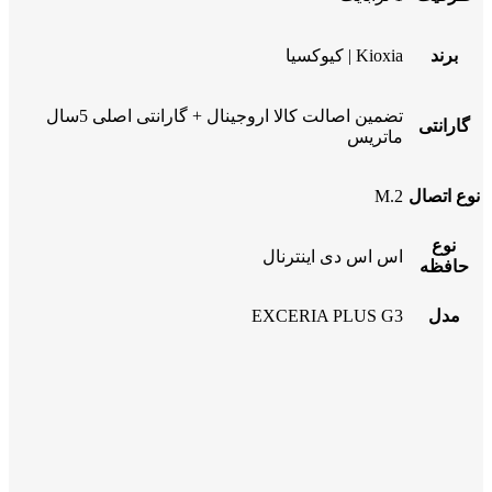
برند
Kioxia | کیوکسیا
تضمین اصالت کالا اروجینال + گارانتی اصلی 5سال
گارانتی
ماتریس
نوع اتصال
M.2
نوع
اس اس دی اینترنال
حافظه
مدل
EXCERIA PLUS G3