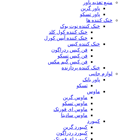
منبع تغذیه‌ پاور
پاور گرین
پاور تسکو
خنک کننده ها
خنک کننده نوت بوک
خنک کننده کول کلد
خنک کننده آیس کورل
خنک کننده کیس
فن کیس ردراگون
فن کیس تسکو
فن کیس گیم مکس
خنک کننده پردازنده
لوازم جانبی
پاور بانک
تسکو
ماوس
ماوس گرین
ماوس تسکو
ماوس ای فورتک
ماوس سادیتا
کیبورد
کیبورد گرین
کیبورد ردراگون
کیبورد ای فورتک