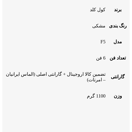
برند
کول کلد
رنگ بندی
مشکی
مدل
F5
تعداد فن
6 فن
تضمین کالا اروجینال + گارانتی اصلی (الماس ایرانیان
گارانتی
– امرتات)
وزن
1100 گرم