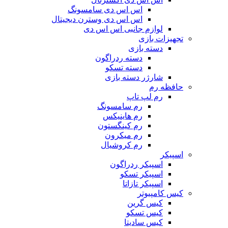
اس اس دی سامسونگ
اس اس دی وسترن دیجیتال
لوازم جانبی اس اس دی
تجهیزات بازی
دسته بازی
دسته ردراگون
دسته تسکو
شارژر دسته بازی
حافظه رم
رم لپ تاپ
رم سامسونگ
رم هاینیکس
رم کینگستون
رم میکرون
رم کروشیال
اسپیکر
اسپیکر ردراگون
اسپیکر تسکو
اسپیکر تازاتا
کیس کامپیوتر
کیس گرین
کیس تسکو
کیس سادیتا