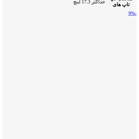
حداکثر 17.3 اینچ
تاپ های
-9%