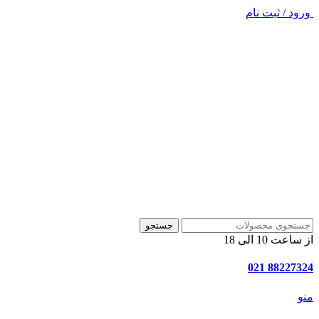
ورود / ثبت نام
جستجو
از ساعت 10 الی 18
88227324 021
منو