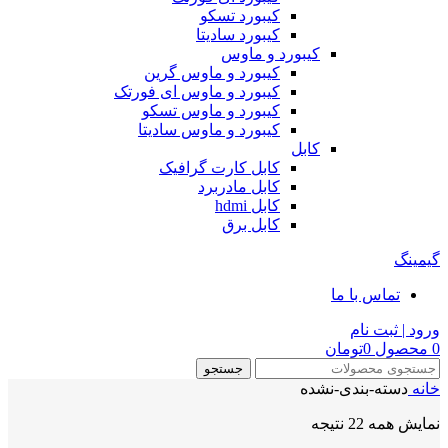
کیبورد تسکو
کیبورد سادیتا
کیبورد و ماوس
کیبورد و ماوس گرین
کیبورد و ماوس ای فورتک
کیبورد و ماوس تسکو
کیبورد و ماوس سادیتا
کابل
کابل کارت گرافیک
کابل مادربرد
کابل hdmi
کابل برق
گیمینگ
تماس با ما
ورود | ثبت نام
0
محصول
0
تومان
جستجو
خانه
دسته-بندی-نشده
نمایش همه 22 نتیجه