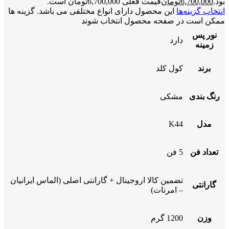
بود.
6,700,000
تومان
قیمت فعلی 6,700,000تومان است.
انتخاب گزینه‌ها
این محصول دارای انواع مختلفی می باشد. گزینه ها
ممکن است در صفحه محصول انتخاب شوند
نور پس
دارد
زمینه
برند
کول کلد
رنگ بندی
مشکی
مدل
K44
تعداد فن
5 فن
تضمین کالا اروجینال + گارانتی اصلی (الماس ایرانیان
گارانتی
– امرتات)
وزن
1200 گرم