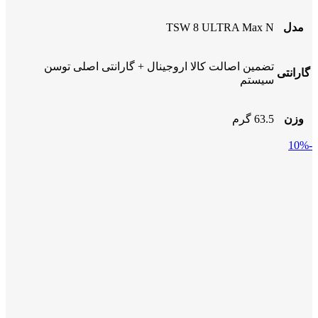
مدل
TSW 8 ULTRA Max N
تضمین اصالت کالا اروجینال + گارانتی اصلی توسن
گارانتی
سیستم
وزن
63.5 گرم
-10%