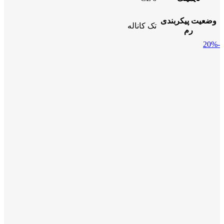
وضعیت پیکربندی
تک کاناله
رم
-20%