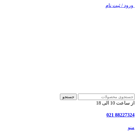
ورود / ثبت نام
جستجو
از ساعت 10 الی 18
88227324 021
منو