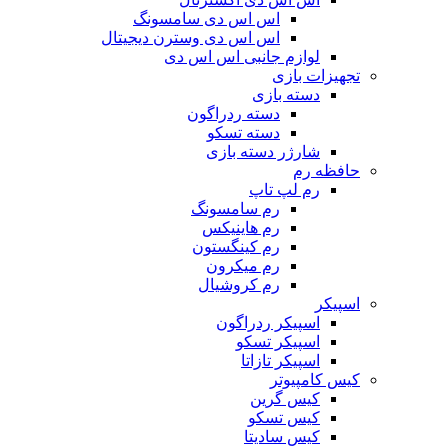
اس اس دی سامسونگ
اس اس دی وسترن دیجیتال
لوازم جانبی اس اس دی
تجهیزات بازی
دسته بازی
دسته ردراگون
دسته تسکو
شارژر دسته بازی
حافظه رم
رم لپ تاپ
رم سامسونگ
رم هاینیکس
رم کینگستون
رم میکرون
رم کروشیال
اسپیکر
اسپیکر ردراگون
اسپیکر تسکو
اسپیکر تازاتا
کیس کامپیوتر
کیس گرین
کیس تسکو
کیس سادیتا