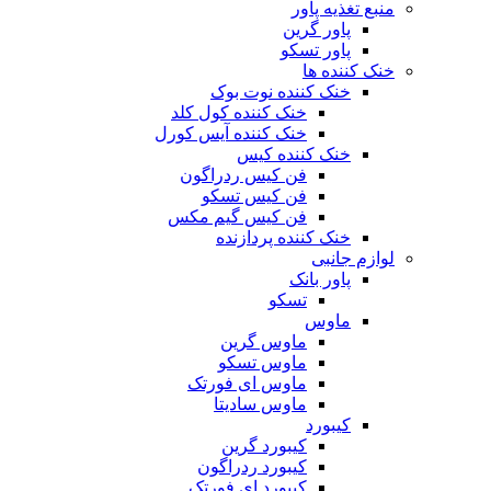
منبع تغذیه‌ پاور
پاور گرین
پاور تسکو
خنک کننده ها
خنک کننده نوت بوک
خنک کننده کول کلد
خنک کننده آیس کورل
خنک کننده کیس
فن کیس ردراگون
فن کیس تسکو
فن کیس گیم مکس
خنک کننده پردازنده
لوازم جانبی
پاور بانک
تسکو
ماوس
ماوس گرین
ماوس تسکو
ماوس ای فورتک
ماوس سادیتا
کیبورد
کیبورد گرین
کیبورد ردراگون
کیبورد ای فورتک