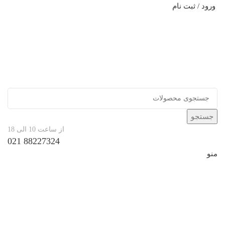
ورود / ثبت نام
جستجو
از ساعت 10 الی 18
88227324 021
منو