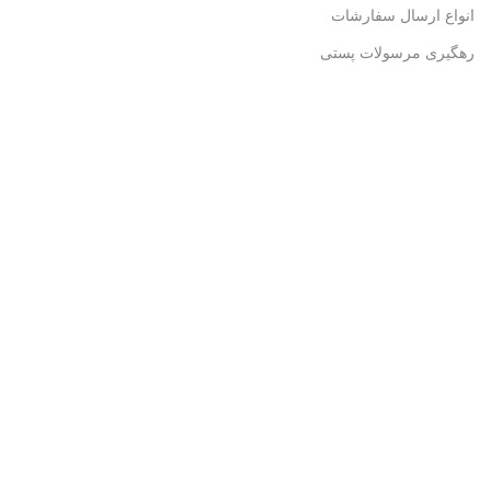
انواع ارسال سفارشات
رهگیری مرسولات پستی
رهگیری مرسولات تیپاکس
رهگیری مرسولات چاپار
همراه ما باشید!
با ثبت ایمیل، از جدید‌ترین تخفیف‌ها با‌خبر شوید
ثبت
نماد های اطمینان