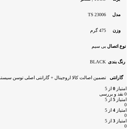
مدل
TS 23006
وزن
475 گرم
نوع اتصال
بی سیم
رنگ بندی
BLACK
گارانتی
تضمین اصالت کالا اروجینال + گارانتی اصلی توسن سیست
امتیاز
0
از 5
0 نقد و بررسی
امتیاز
5
از 5
0
امتیاز
4
از 5
0
امتیاز
3
از 5
0