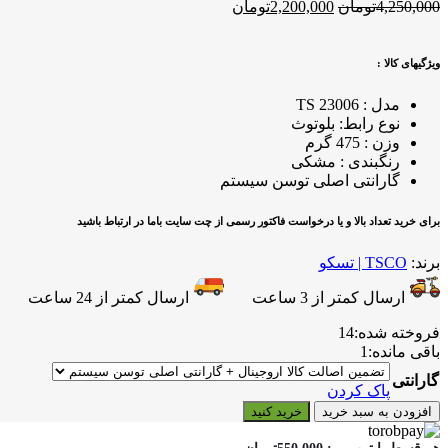
قیمت
قیمت
4,250,000
تومان
2,200,000
تومان
اصلی
فعلی
4,250,000تومان
2,200,000تومان
بود.
است.
ویژگیهای کالا :
مدل : TS 23006
نوع رابط: بلوتوث
وزن : 475 گرم
رنگبندی : مشکی
گارانتی اصلی توسن سیستم
برای خرید تعداد بالا و یا درخواست فاکتور رسمی از چت سایت باما در ارتباط باشید
برند:
TSCO | تسکو
ارسال کمتر از 3 ساعت
ارسال کمتر از 24 ساعت
فروخته شده:
14
باقی مانده:
1
گارانتی
پاک کردن
اسپیکر
افزودن به سبد خرید
خرید کنید
بلوتوثی
پرتابل