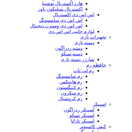
هارد اکسترنال توشیبا
اکسترنال سیلیکون پاور
اس اس دی اکسترنال
اس اس دی سامسونگ
اس اس دی وسترن دیجیتال
لوازم جانبی اس اس دی
تجهیزات بازی
دسته بازی
دسته ردراگون
دسته تسکو
شارژر دسته بازی
حافظه رم
رم لپ تاپ
رم سامسونگ
رم هاینیکس
رم کینگستون
رم میکرون
رم کروشیال
اسپیکر
اسپیکر ردراگون
اسپیکر تسکو
اسپیکر تازاتا
کیس کامپیوتر