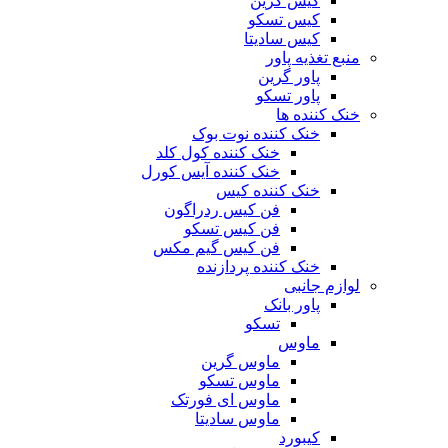
کیس گرین
کیس تسکو
کیس سادیتا
منبع تغذیه‌ پاور
پاور گرین
پاور تسکو
خنک کننده ها
خنک کننده نوت بوک
خنک کننده کول کلد
خنک کننده آیس کورل
خنک کننده کیس
فن کیس ردراگون
فن کیس تسکو
فن کیس گیم مکس
خنک کننده پردازنده
لوازم جانبی
پاور بانک
تسکو
ماوس
ماوس گرین
ماوس تسکو
ماوس ای فورتک
ماوس سادیتا
کیبورد