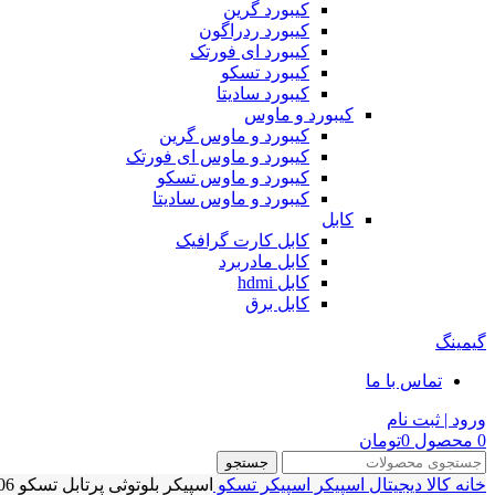
کیبورد گرین
کیبورد ردراگون
کیبورد ای فورتک
کیبورد تسکو
کیبورد سادیتا
کیبورد و ماوس
کیبورد و ماوس گرین
کیبورد و ماوس ای فورتک
کیبورد و ماوس تسکو
کیبورد و ماوس سادیتا
کابل
کابل کارت گرافیک
کابل مادربرد
کابل hdmi
کابل برق
گیمینگ
تماس با ما
ورود | ثبت نام
0
محصول
0
تومان
جستجو
خانه
کالا دیجیتال
اسپیکر
اسپیکر تسکو
اسپیکر بلوتوثی پرتابل تسکو TSCO PORTABLE SPEAKER TS 23006