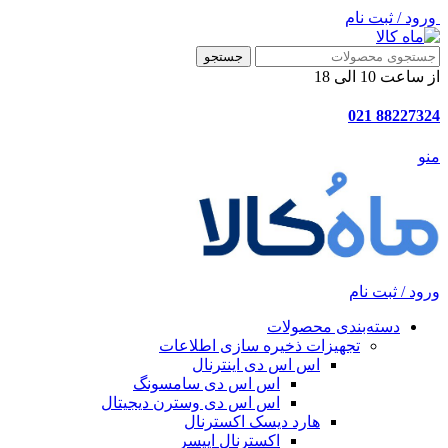
ورود / ثبت نام
جستجو
از ساعت 10 الی 18
88227324 021
منو
ورود / ثبت نام
دسته‌بندی محصولات
تجهیزات ذخیره سازی اطلاعات
اس اس دی اینترنال
اس اس دی سامسونگ
اس اس دی وسترن دیجیتال
هارد دیسک اکسترنال
اکسترنال اپیسر