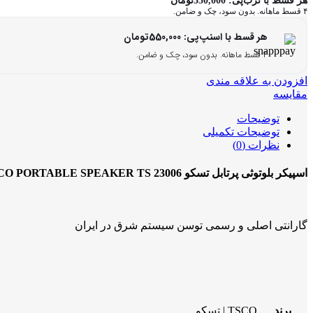
هر قسط با ترب‌پی:
550,000
تومان
۴ قسط ماهانه. بدون سود، چک و ضامن.
تسکو
TSCO
هر قسط با اسنپ‌پی:
550,000
تومان
PORTABLE
SPEAKER
۴ قسط ماهانه. بدون سود، چک و ضامن.
TS
23006
افزودن به علاقه مندی
عدد
مقایسه
توضیحات
توضیحات تکمیلی
نظرات (0)
اسپیکر بلوتوثی پرتابل تسکو TSCO PORTABLE SPEAKER TS 23006
گارانتی اصلی و رسمی توسن سیستم شرق در ایران
برند
TSCO | تسکو