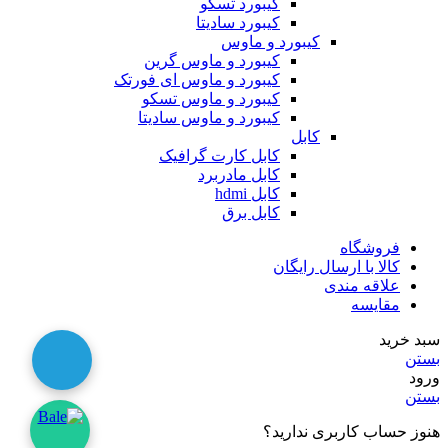
کیبورد تسکو
کیبورد سادیتا
کیبورد و ماوس
کیبورد و ماوس گرین
کیبورد و ماوس ای فورتک
کیبورد و ماوس تسکو
کیبورد و ماوس سادیتا
کابل
کابل کارت گرافیک
کابل مادربرد
کابل hdmi
کابل برق
فروشگاه
کالا با ارسال رایگان
علاقه مندی
مقایسه
سبد خرید
بستن
ورود
بستن
هنوز حساب کاربری ندارید؟