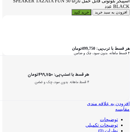
اسپیکر بلوتوثی قابل حمل تازاتا SPEAKER TAZATA FUN 50
BLACK عدد
افزودن به سبد خرید
خرید کنید
هر قسط با ترب‌پی:
499,750
تومان
۴ قسط ماهانه. بدون سود، چک و ضامن.
هر قسط با اسنپ‌پی:
499,750
تومان
۴ قسط ماهانه. بدون سود، چک و ضامن.
افزودن به علاقه مندی
مقایسه
توضیحات
توضیحات تکمیلی
نظرات (0)