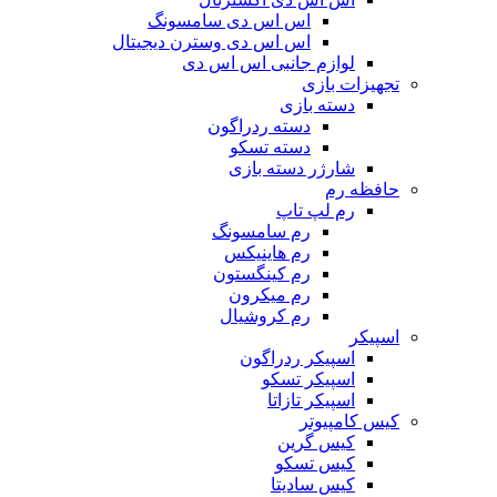
اس اس دی سامسونگ
اس اس دی وسترن دیجیتال
لوازم جانبی اس اس دی
تجهیزات بازی
دسته بازی
دسته ردراگون
دسته تسکو
شارژر دسته بازی
حافظه رم
رم لپ تاپ
رم سامسونگ
رم هاینیکس
رم کینگستون
رم میکرون
رم کروشیال
اسپیکر
اسپیکر ردراگون
اسپیکر تسکو
اسپیکر تازاتا
کیس کامپیوتر
کیس گرین
کیس تسکو
کیس سادیتا