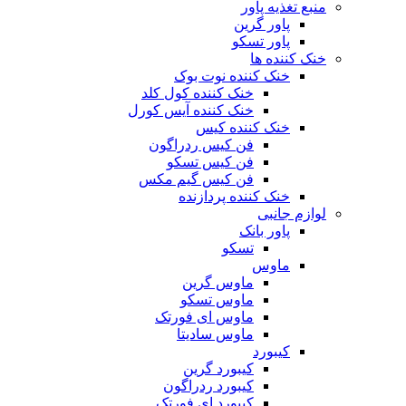
منبع تغذیه‌ پاور
پاور گرین
پاور تسکو
خنک کننده ها
خنک کننده نوت بوک
خنک کننده کول کلد
خنک کننده آیس کورل
خنک کننده کیس
فن کیس ردراگون
فن کیس تسکو
فن کیس گیم مکس
خنک کننده پردازنده
لوازم جانبی
پاور بانک
تسکو
ماوس
ماوس گرین
ماوس تسکو
ماوس ای فورتک
ماوس سادیتا
کیبورد
کیبورد گرین
کیبورد ردراگون
کیبورد ای فورتک