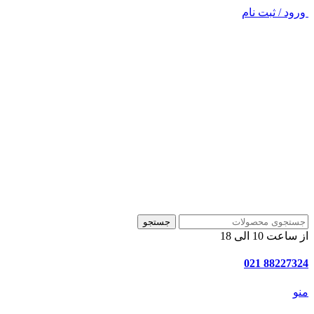
ورود / ثبت نام
جستجو
از ساعت 10 الی 18
88227324 021
منو