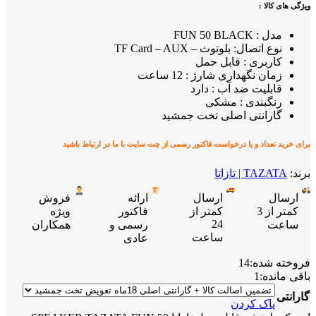
ویژگی های کالا :
مدل : FUN 50 BLACK
نوع اتصال: بلوتوث – TF Card – AUX
کاربری : قابل حمل
زمان نگهداری شارژ : 12 ساعت
قابلیت ضد آب : دارد
رنگبندی : مشکی
گارانتی اصلی تخت جمشید
برای خرید تعداد و یا درخواست فاکتور رسمی از چت سایت با ما در ارتباط باشید
برند:
TAZATA | تازاتا
ارسال
ارسال
ارائه
فروش
کمتر از 3
کمتر از
فاکتور
ویژه
24
ساعت
رسمی و
همکاران
ساعت
عادی
فروخته شده:
14
باقی مانده:
1
گارانتی
پاک کردن