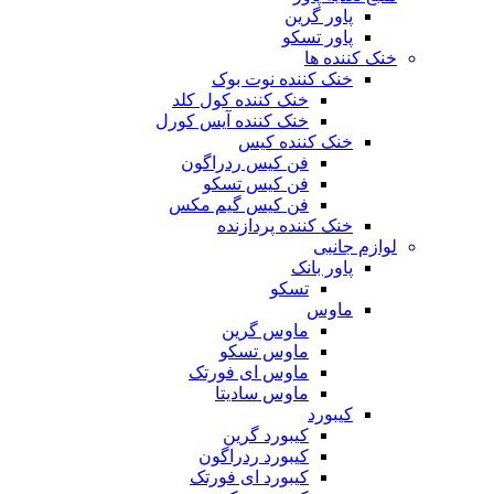
پاور گرین
پاور تسکو
خنک کننده ها
خنک کننده نوت بوک
خنک کننده کول کلد
خنک کننده آیس کورل
خنک کننده کیس
فن کیس ردراگون
فن کیس تسکو
فن کیس گیم مکس
خنک کننده پردازنده
لوازم جانبی
پاور بانک
تسکو
ماوس
ماوس گرین
ماوس تسکو
ماوس ای فورتک
ماوس سادیتا
کیبورد
کیبورد گرین
کیبورد ردراگون
کیبورد ای فورتک