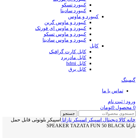
کیبورد تسکو
کیبورد سادیتا
کیبورد و ماوس
کیبورد و ماوس گرین
کیبورد و ماوس ای فورتک
کیبورد و ماوس تسکو
کیبورد و ماوس سادیتا
کابل
کابل کارت گرافیک
کابل مادربرد
کابل hdmi
کابل برق
گیمینگ
تماس با ما
ورود | ثبت نام
0
محصول
0
تومان
جستجو
خانه
کالا دیجیتال
اسپیکر
اسپیکر تازاتا
اسپیکر بلوتوثی قابل حمل
تازاتا SPEAKER TAZATA FUN 50 BLACK