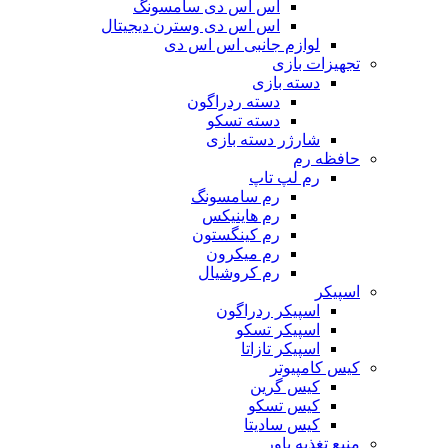
اس اس دی سامسونگ
اس اس دی وسترن دیجیتال
لوازم جانبی اس اس دی
تجهیزات بازی
دسته بازی
دسته ردراگون
دسته تسکو
شارژر دسته بازی
حافظه رم
رم لپ تاپ
رم سامسونگ
رم هاینیکس
رم کینگستون
رم میکرون
رم کروشیال
اسپیکر
اسپیکر ردراگون
اسپیکر تسکو
اسپیکر تازاتا
کیس کامپیوتر
کیس گرین
کیس تسکو
کیس سادیتا
منبع تغذیه‌ پاور