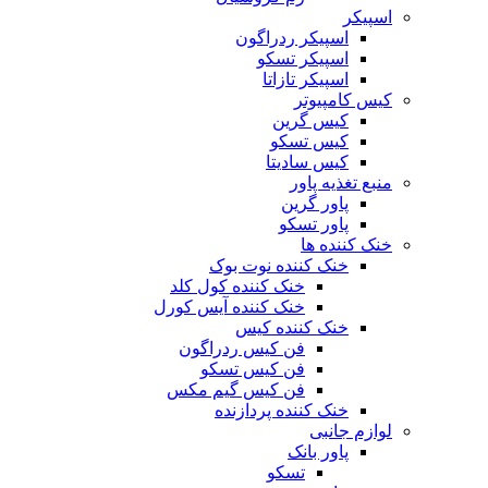
اسپیکر
اسپیکر ردراگون
اسپیکر تسکو
اسپیکر تازاتا
کیس کامپیوتر
کیس گرین
کیس تسکو
کیس سادیتا
منبع تغذیه‌ پاور
پاور گرین
پاور تسکو
خنک کننده ها
خنک کننده نوت بوک
خنک کننده کول کلد
خنک کننده آیس کورل
خنک کننده کیس
فن کیس ردراگون
فن کیس تسکو
فن کیس گیم مکس
خنک کننده پردازنده
لوازم جانبی
پاور بانک
تسکو