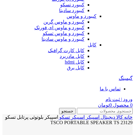
کیبورد تسکو
کیبورد سادیتا
کیبورد و ماوس
کیبورد و ماوس گرین
کیبورد و ماوس ای فورتک
کیبورد و ماوس تسکو
کیبورد و ماوس سادیتا
کابل
کابل کارت گرافیک
کابل مادربرد
کابل hdmi
کابل برق
گیمینگ
تماس با ما
ورود | ثبت نام
0
محصول
0
تومان
جستجو
خانه
کالا دیجیتال
اسپیکر
اسپیکر تسکو
اسپیکر بلوتوثی پرتابل تسکو
TSCO PORTABLE SPEAKER TS 23129