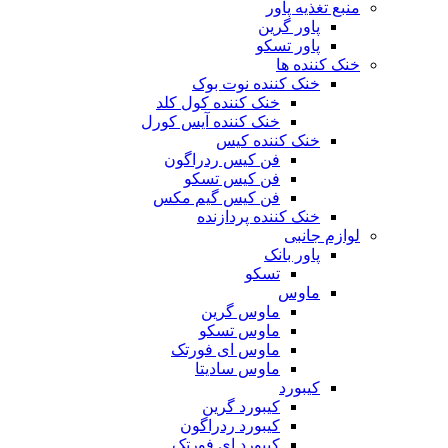
منبع تغذیه‌ پاور
پاور گرین
پاور تسکو
خنک کننده ها
خنک کننده نوت بوک
خنک کننده کول کلد
خنک کننده آیس کورل
خنک کننده کیس
فن کیس ردراگون
فن کیس تسکو
فن کیس گیم مکس
خنک کننده پردازنده
لوازم جانبی
پاور بانک
تسکو
ماوس
ماوس گرین
ماوس تسکو
ماوس ای فورتک
ماوس سادیتا
کیبورد
کیبورد گرین
کیبورد ردراگون
کیبورد ای فورتک