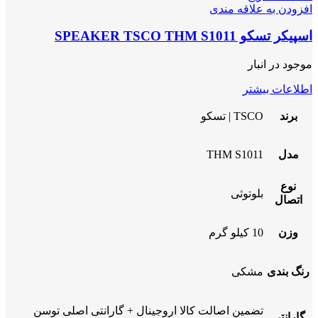
افزودن به علاقه مندی
اسپیکر تسکو SPEAKER TSCO THM S1011
موجود در انبار
اطلاعات بیشتر
برند
TSCO | تسکو
مدل
THM S1011
نوع
بلوتوثی
اتصال
وزن
10 کیلو گرم
رنگ بندی
مشکی
تضمین اصالت کالا اروجینال + گارانتی اصلی توسن
گارانتی