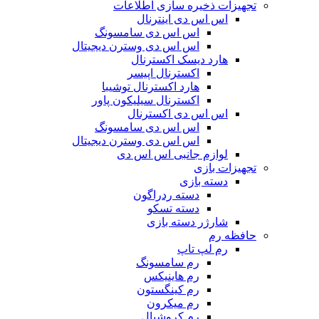
تجهیزات ذخیره سازی اطلاعات
اس اس دی اینترنال
اس اس دی سامسونگ
اس اس دی وسترن دیجیتال
هارد دیسک اکسترنال
اکسترنال اپیسر
هارد اکسترنال توشیبا
اکسترنال سیلیکون پاور
اس اس دی اکسترنال
اس اس دی سامسونگ
اس اس دی وسترن دیجیتال
لوازم جانبی اس اس دی
تجهیزات بازی
دسته بازی
دسته ردراگون
دسته تسکو
شارژر دسته بازی
حافظه رم
رم لپ تاپ
رم سامسونگ
رم هاینیکس
رم کینگستون
رم میکرون
رم کروشیال