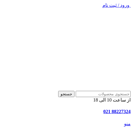
ورود / ثبت نام
جستجو
از ساعت 10 الی 18
88227324 021
منو