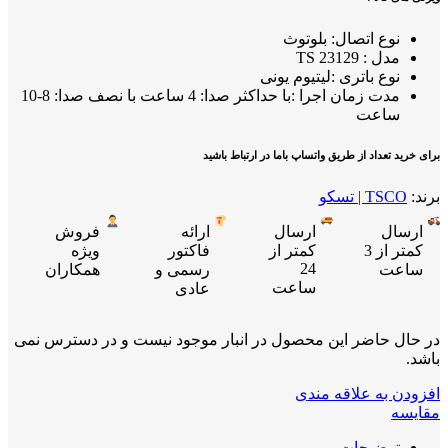
نوع اتصال: بلوتوث
مدل : TS 23129
نوع باتری :لیتیوم یونی
مدت زمان اجرا :با حداکثر صدا: 4 ساعت با نصف صدا: 8-10
ساعت
برای خرید تعداد از طریق واتساپ باما در ارتباط باشید
برند:
TSCO | تسکو
ارسال
ارسال
ارائه
فروش
کمتر از 3
کمتر از
فاکتور
ویژه
24
ساعت
رسمی و
همکاران
ساعت
عادی
در حال حاضر این محصول در انبار موجود نیست و در دسترس نمی
باشد.
افزودن به علاقه مندی
مقایسه
توضیحات