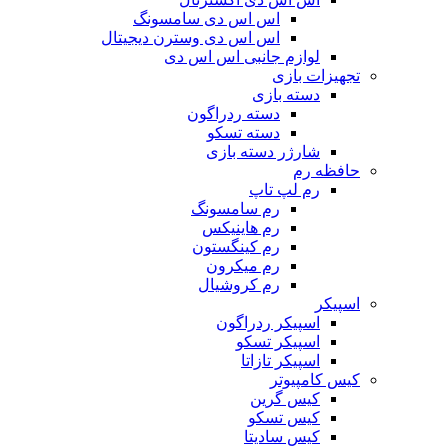
اس اس دی سامسونگ
اس اس دی وسترن دیجیتال
لوازم جانبی اس اس دی
تجهیزات بازی
دسته بازی
دسته ردراگون
دسته تسکو
شارژر دسته بازی
حافظه رم
رم لپ تاپ
رم سامسونگ
رم هاینیکس
رم کینگستون
رم میکرون
رم کروشیال
اسپیکر
اسپیکر ردراگون
اسپیکر تسکو
اسپیکر تازاتا
کیس کامپیوتر
کیس گرین
کیس تسکو
کیس سادیتا