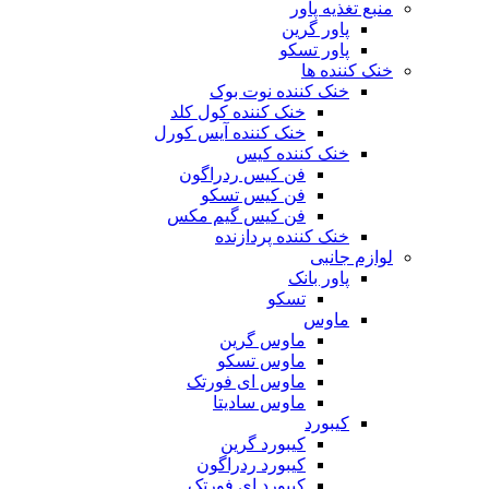
منبع تغذیه‌ پاور
پاور گرین
پاور تسکو
خنک کننده ها
خنک کننده نوت بوک
خنک کننده کول کلد
خنک کننده آیس کورل
خنک کننده کیس
فن کیس ردراگون
فن کیس تسکو
فن کیس گیم مکس
خنک کننده پردازنده
لوازم جانبی
پاور بانک
تسکو
ماوس
ماوس گرین
ماوس تسکو
ماوس ای فورتک
ماوس سادیتا
کیبورد
کیبورد گرین
کیبورد ردراگون
کیبورد ای فورتک