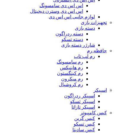
اس اس دی سامسونگ
اس اس دی وسترن دیجیتال
لوازم جانبی اس اس دی
تجهیزات بازی
دسته بازی
دسته ردراگون
دسته تسکو
شارژر دسته بازی
حافظه رم
رم لپ تاپ
رم سامسونگ
رم هاینیکس
رم کینگستون
رم میکرون
رم کروشیال
اسپیکر
اسپیکر ردراگون
اسپیکر تسکو
اسپیکر تازاتا
کیس کامپیوتر
کیس گرین
کیس تسکو
کیس سادیتا