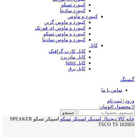
کیبورد تسکو
کیبورد سادیتا
کیبورد و ماوس
کیبورد و ماوس گرین
کیبورد و ماوس ای فورتک
کیبورد و ماوس تسکو
کیبورد و ماوس سادیتا
کابل
کابل کارت گرافیک
کابل مادربرد
کابل hdmi
کابل برق
گیمینگ
تماس با ما
ورود | ثبت نام
0
محصول
0
تومان
جستجو
خانه
کالا دیجیتال
اسپیکر
اسپیکر تسکو
اسپیکر تسکو SPEAKER
TSCO TS 1020DJ