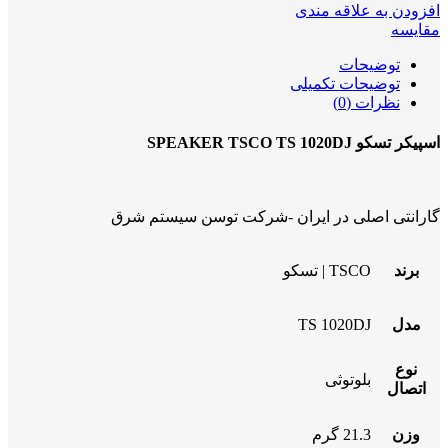
افزودن به علاقه مندی
مقایسه
توضیحات
توضیحات تکمیلی
نظرات (0)
اسپیکر تسکو SPEAKER TSCO TS 1020DJ
گارانتی اصلی در ایران -شرکت توسن سیستم شرق
برند
TSCO | تسکو
مدل
TS 1020DJ
نوع
بلوتوثی
اتصال
وزن
21.3 گرم