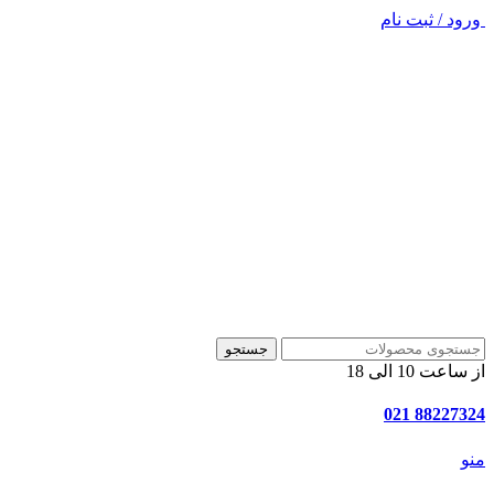
ورود / ثبت نام
جستجو
از ساعت 10 الی 18
88227324 021
منو