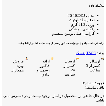
ویژگیهای کالا :
مدل : TS 1020DJ
نوع رابط: بلوتوث
وزن : 21.3 گرم
رنگبندی : مشکی
گارانتی اصلی توسن سیستم
برای خرید تعداد بالا و یا درخواست فاکتور رسمی از چت سایت باما در ارتباط باشید
برند:
TSCO | تسکو
ارسال
ارسال
ارائه
فروش
کمتر از 3
کمتر از
فاکتور
ویژه
24
ساعت
رسمی و
همکاران
ساعت
عادی
فروخته شده:
9
باقی مانده:
1
در حال حاضر این محصول در انبار موجود نیست و در دسترس نمی
باشد.