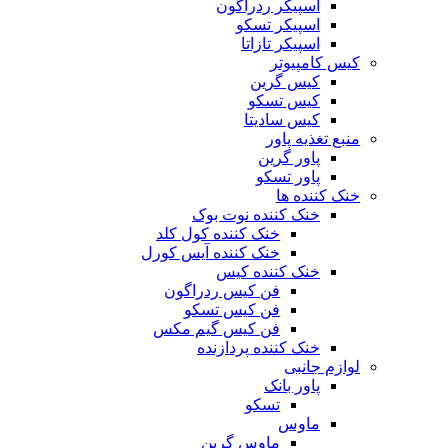
اسپیکر ردراگون
اسپیکر تسکو
اسپیکر تازاتا
کیس کامپیوتر
کیس گرین
کیس تسکو
کیس سادیتا
منبع تغذیه‌ پاور
پاور گرین
پاور تسکو
خنک کننده ها
خنک کننده نوت بوک
خنک کننده کول کلد
خنک کننده آیس کورل
خنک کننده کیس
فن کیس ردراگون
فن کیس تسکو
فن کیس گیم مکس
خنک کننده پردازنده
لوازم جانبی
پاور بانک
تسکو
ماوس
ماوس گرین