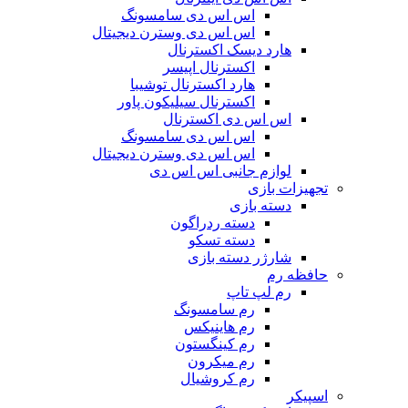
اس اس دی سامسونگ
اس اس دی وسترن دیجیتال
هارد دیسک اکسترنال
اکسترنال اپیسر
هارد اکسترنال توشیبا
اکسترنال سیلیکون پاور
اس اس دی اکسترنال
اس اس دی سامسونگ
اس اس دی وسترن دیجیتال
لوازم جانبی اس اس دی
تجهیزات بازی
دسته بازی
دسته ردراگون
دسته تسکو
شارژر دسته بازی
حافظه رم
رم لپ تاپ
رم سامسونگ
رم هاینیکس
رم کینگستون
رم میکرون
رم کروشیال
اسپیکر