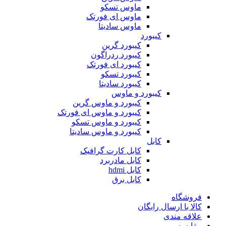
ماوس تسکو
ماوس ای فورتک
ماوس سادیتا
کیبورد
کیبورد گرین
کیبورد ردراگون
کیبورد ای فورتک
کیبورد تسکو
کیبورد سادیتا
کیبورد و ماوس
کیبورد و ماوس گرین
کیبورد و ماوس ای فورتک
کیبورد و ماوس تسکو
کیبورد و ماوس سادیتا
کابل
کابل کارت گرافیک
کابل مادربرد
کابل hdmi
کابل برق
فروشگاه
کالا با ارسال رایگان
علاقه مندی
مقایسه