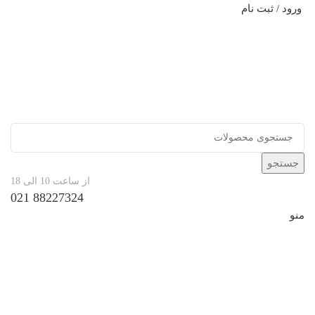
ورود / ثبت نام
جستجو
از ساعت 10 الی 18
88227324 021
منو