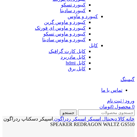
کیبورد تسکو
کیبورد سادیتا
کیبورد و ماوس
کیبورد و ماوس گرین
کیبورد و ماوس ای فورتک
کیبورد و ماوس تسکو
کیبورد و ماوس سادیتا
کابل
کابل کارت گرافیک
کابل مادربرد
کابل hdmi
کابل برق
گیمینگ
تماس با ما
ورود | ثبت نام
0
محصول
0
تومان
جستجو
خانه
کالا دیجیتال
اسپیکر
اسپیکر ردراگون
اسپیکر دسکتاپ ردراگون
SPEAKER REDRAGON WALTZ GS510