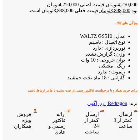
4,250,000
تومان
قیمت اصلی 4,250,000تومان
بود.
3,898,000
تومان
قیمت فعلی 3,898,000تومان است.
ویژگی های کالا :
مدل : WALTZ GS510
نوع اتصال : باسیم
نورپردازی : دارد
وزن : گزارش نشده
توان خروجی : 10 وات
رنگ : مشکی
ریموت : ندارد
گارانتی : 18 ماه تخت جمشید
برای خرید تعداد و یا درخواست فاکتور رسمی از چت سایت با ما در ارتباط باشید
برند:
Redragon | ردراگون
ارسال
ارسال
ارائه
فروش
کمتر از 3
کمتر از
فاکتور
ویژه
24
ساعت
رسمی و
همکاران
ساعت
عادی