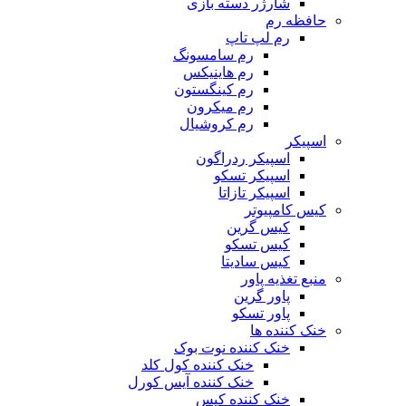
شارژر دسته بازی
حافظه رم
رم لپ تاپ
رم سامسونگ
رم هاینیکس
رم کینگستون
رم میکرون
رم کروشیال
اسپیکر
اسپیکر ردراگون
اسپیکر تسکو
اسپیکر تازاتا
کیس کامپیوتر
کیس گرین
کیس تسکو
کیس سادیتا
منبع تغذیه‌ پاور
پاور گرین
پاور تسکو
خنک کننده ها
خنک کننده نوت بوک
خنک کننده کول کلد
خنک کننده آیس کورل
خنک کننده کیس