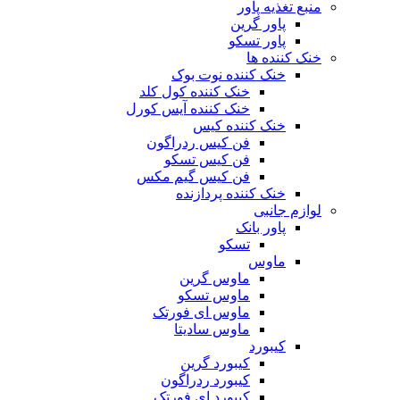
منبع تغذیه‌ پاور
پاور گرین
پاور تسکو
خنک کننده ها
خنک کننده نوت بوک
خنک کننده کول کلد
خنک کننده آیس کورل
خنک کننده کیس
فن کیس ردراگون
فن کیس تسکو
فن کیس گیم مکس
خنک کننده پردازنده
لوازم جانبی
پاور بانک
تسکو
ماوس
ماوس گرین
ماوس تسکو
ماوس ای فورتک
ماوس سادیتا
کیبورد
کیبورد گرین
کیبورد ردراگون
کیبورد ای فورتک