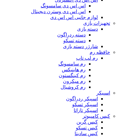
اس اس دی سامسونگ
اس اس دی وسترن دیجیتال
لوازم جانبی اس اس دی
تجهیزات بازی
دسته بازی
دسته ردراگون
دسته تسکو
شارژر دسته بازی
حافظه رم
رم لپ تاپ
رم سامسونگ
رم هاینیکس
رم کینگستون
رم میکرون
رم کروشیال
اسپیکر
اسپیکر ردراگون
اسپیکر تسکو
اسپیکر تازاتا
کیس کامپیوتر
کیس گرین
کیس تسکو
کیس سادیتا