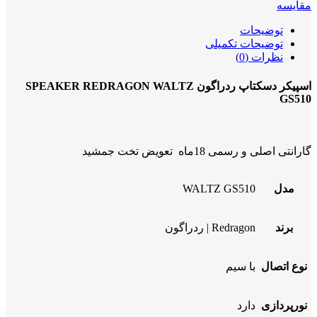
مقایسه
توضیحات
توضیحات تکمیلی
نظرات (0)
اسپیکر دسکتاپ ردراگون SPEAKER REDRAGON WALTZ
GS510
گارانتی اصلی و رسمی 18ماه تعویض تخت جمشید
مدل
WALTZ GS510
برند
Redragon | ردراگون
نوع اتصال
با سیم
نورپردازی
دارد