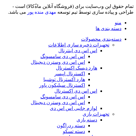
تمام حقوق اين وب‌سايت برای (فروشگاه آنلاین ماه‌‌‌‌‌‌ُکالا) است -
طراحی و پیاده سازی توسط تیم توسعه
مهدی منده پور
می باشد.
منو
دسته بندی ها
دسته‌بندی محصولات
تجهیزات ذخیره سازی اطلاعات
اس اس دی اینترنال
اس اس دی سامسونگ
اس اس دی وسترن دیجیتال
هارد دیسک اکسترنال
اکسترنال اپیسر
هارد اکسترنال توشیبا
اکسترنال سیلیکون پاور
اس اس دی اکسترنال
اس اس دی سامسونگ
اس اس دی وسترن دیجیتال
لوازم جانبی اس اس دی
تجهیزات بازی
دسته بازی
دسته ردراگون
دسته تسکو