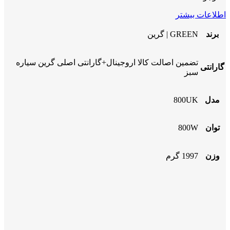
اطلاعات بیشتر
برند
GREEN | گرین
تضمین اصالت کالا اروجینال+گارانتی اصلی گرین سیاره
گارانتی
سبز
مدل
800UK
توان
800W
وزن
1997 گرم