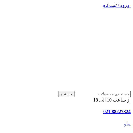
ورود / ثبت نام
جستجو
از ساعت 10 الی 18
88227324 021
منو