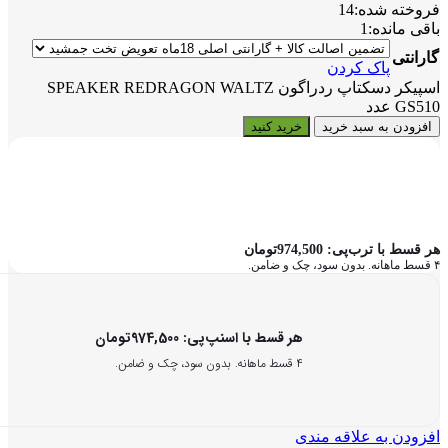
فروخته شده:
14
باقی مانده:
1
گارانتی
پاک کردن
اسپیکر دسکتاپ ردراگون SPEAKER REDRAGON WALTZ
GS510 عدد
افزودن به سبد خرید
خرید کنید
هر قسط با ترب‌پی:
974,500
تومان
۴ قسط ماهانه. بدون سود، چک و ضامن.
هر قسط با اسنپ‌پی:
974,500
تومان
۴ قسط ماهانه. بدون سود، چک و ضامن.
افزودن به علاقه مندی