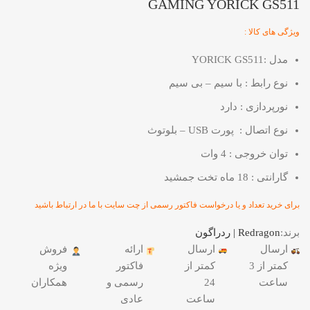
GAMING YORICK GS511
ویژگی های کالا :
مدل :YORICK GS511
نوع رابط : با سیم – بی سیم
نورپردازی : دارد
نوع اتصال : پورت USB – بلوتوث
توان خروجی : 4 وات
گارانتی : 18 ماه تخت جمشید
برای خرید تعداد و یا درخواست فاکتور رسمی از چت سایت با ما در ارتباط باشید
برند:
Redragon | ردراگون
ارسال
ارسال
ارائه
فروش
کمتر از 3
کمتر از
فاکتور
ویژه
ساعت
24
رسمی و
همکاران
ساعت
عادی