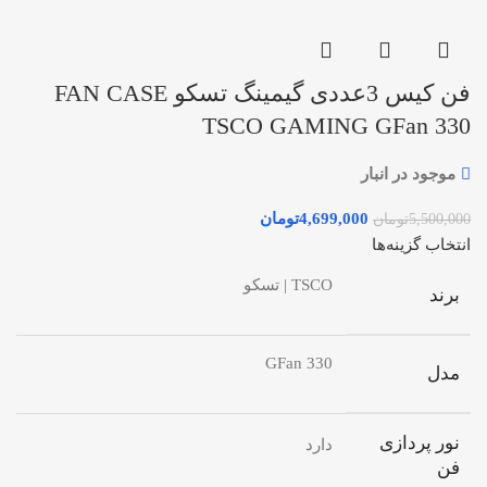
فن کیس 3عددی گیمینگ تسکو FAN CASE
TSCO GAMING GFan 330
موجود در انبار
4,699,000
تومان
5,500,000
تومان
انتخاب گزینه‌ها
TSCO | تسکو
برند
GFan 330
مدل
نور پردازی
دارد
فن