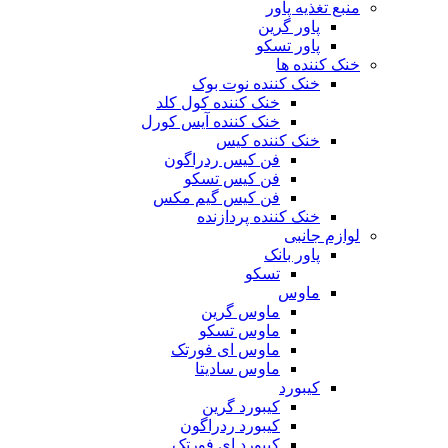
منبع تغذیه‌ پاور
پاور گرین
پاور تسکو
خنک کننده ها
خنک کننده نوت بوک
خنک کننده کول کلد
خنک کننده آیس کورل
خنک کننده کیس
فن کیس ردراگون
فن کیس تسکو
فن کیس گیم مکس
خنک کننده پردازنده
لوازم جانبی
پاور بانک
تسکو
ماوس
ماوس گرین
ماوس تسکو
ماوس ای فورتک
ماوس سادیتا
کیبورد
کیبورد گرین
کیبورد ردراگون
کیبورد ای فورتک