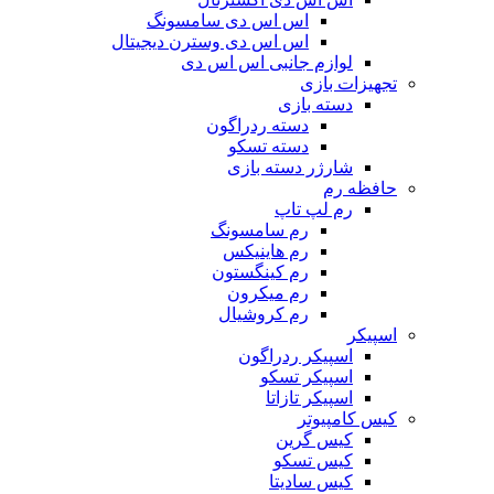
اس اس دی سامسونگ
اس اس دی وسترن دیجیتال
لوازم جانبی اس اس دی
تجهیزات بازی
دسته بازی
دسته ردراگون
دسته تسکو
شارژر دسته بازی
حافظه رم
رم لپ تاپ
رم سامسونگ
رم هاینیکس
رم کینگستون
رم میکرون
رم کروشیال
اسپیکر
اسپیکر ردراگون
اسپیکر تسکو
اسپیکر تازاتا
کیس کامپیوتر
کیس گرین
کیس تسکو
کیس سادیتا