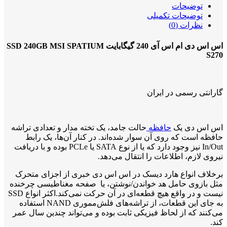
توضیحات
توضیحات تکمیلی
نظرات (0)
اس اس دی ام اس آی 240 گیگابایت SSD 240GB MSI SPATIUM
S270
گارانتی رسمی در ایران
اس اس دی یک
حافظه
حالت جامد، یک تخته مدار و تعدادی تراشه
حافظه است که روی آن سوار شده‌اند. در کنار آن‌ها، یک رابط
In/Out نیز وجود دارد که یا از نوع SATA یا PCLe بوده و با دریافت
نیروی لازم، اطلاعات را انتقال می‌دهد.
برخلاف انواع هارد دیسک در اس اس دی خبری از اجزای متحرک
مثل بازوی حامل هد خواندن/نوشتن، یا صفحه مغناطیسی چرخنده
نیست و در واقع هیچ قطعه‌ای در آن حرکت نمی‌کند.اکثر انواع SSD
به جای این قطعات، از تراشه‌های فلش‌مموری NAND استفاده
می‌کنند که از لحاظ فیزیکی ثابت بوده و می‌تواند چندین سال عمر
کند.