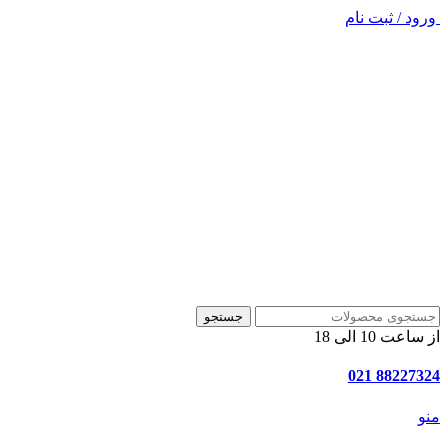
ورود / ثبت نام
جستجو
از ساعت 10 الی 18
88227324 021
منو