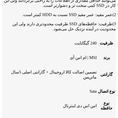
می‌توانند حداقل مقداری از اطلاعات را به راحتی برگردانند ولی این
کار در SSD کمی سخت تر و دشوارتر است.
2)عمر مفید: عمر مفید SSD‌ نسبت به HDD کمتر است.
3)ظرفیت: حافظه‌های SSD ظرفیت محدودتری دارند ولی این
محدودیت در آینده نزدیک حل می‌شود.
ظرفیت
240 گیگابایت
برند
MSI | ام اس آی
تضمین اصالت کالا اروجینال + گارانتی اصلی 5سال
گارانتی
ماتریس
نوع اتصال
Sata
نوع
اس اس دی اینترنال
حافظه