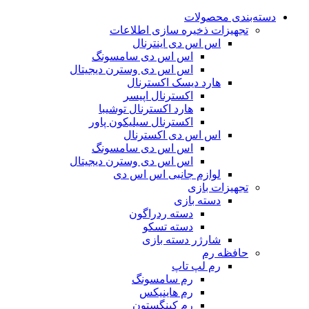
دسته‌بندی محصولات
تجهیزات ذخیره سازی اطلاعات
اس اس دی اینترنال
اس اس دی سامسونگ
اس اس دی وسترن دیجیتال
هارد دیسک اکسترنال
اکسترنال اپیسر
هارد اکسترنال توشیبا
اکسترنال سیلیکون پاور
اس اس دی اکسترنال
اس اس دی سامسونگ
اس اس دی وسترن دیجیتال
لوازم جانبی اس اس دی
تجهیزات بازی
دسته بازی
دسته ردراگون
دسته تسکو
شارژر دسته بازی
حافظه رم
رم لپ تاپ
رم سامسونگ
رم هاینیکس
رم کینگستون