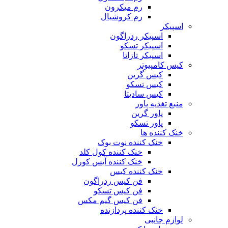
رم میکرون
رم کروشیال
اسپیکر
اسپیکر ردراگون
اسپیکر تسکو
اسپیکر تازاتا
کیس کامپیوتر
کیس گرین
کیس تسکو
کیس سادیتا
منبع تغذیه‌ پاور
پاور گرین
پاور تسکو
خنک کننده ها
خنک کننده نوت بوک
خنک کننده کول کلد
خنک کننده آیس کورل
خنک کننده کیس
فن کیس ردراگون
فن کیس تسکو
فن کیس گیم مکس
خنک کننده پردازنده
لوازم جانبی