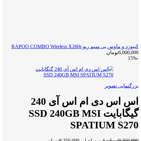
کیبورد و ماوس بی سیم رپو RAPOO COMBO Wireless X260s
6,000,000
تومان
-15%
بزرگنمایی تصویر
اس اس دی ام اس آی 240
گیگابایت SSD 240GB MSI
SPATIUM S270
9,350,000
تومان
قیمت اصلی 9,350,000تومان