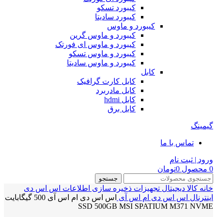
کیبورد تسکو
کیبورد سادیتا
کیبورد و ماوس
کیبورد و ماوس گرین
کیبورد و ماوس ای فورتک
کیبورد و ماوس تسکو
کیبورد و ماوس سادیتا
کابل
کابل کارت گرافیک
کابل مادربرد
کابل hdmi
کابل برق
گیمینگ
تماس با ما
ورود | ثبت نام
0
محصول
0
تومان
جستجو
خانه
کالا دیجیتال
تجهیزات ذخیره سازی اطلاعات
اس اس دی
اینترنال
اس اس دی ام اس آی
اس اس دی ام اس آی 500 گیگابایت
SSD 500GB MSI SPATIUM M371 NVME