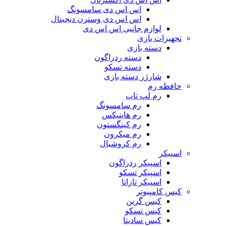
اس اس دی سامسونگ
اس اس دی وسترن دیجیتال
لوازم جانبی اس اس دی
تجهیزات بازی
دسته بازی
دسته ردراگون
دسته تسکو
شارژر دسته بازی
حافظه رم
رم لپ تاپ
رم سامسونگ
رم هاینیکس
رم کینگستون
رم میکرون
رم کروشیال
اسپیکر
اسپیکر ردراگون
اسپیکر تسکو
اسپیکر تازاتا
کیس کامپیوتر
کیس گرین
کیس تسکو
کیس سادیتا