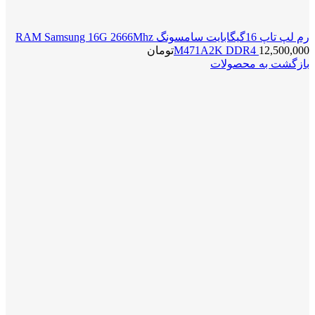
رم لپ تاپ 16گیگابایت سامسونگ RAM Samsung 16G 2666Mhz
12,500,000
M471A2K DDR4
تومان
بازگشت به محصولات