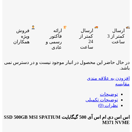
ارسال
ارسال
ارائه
فروش
کمتر از 3
کمتر از
فاکتور
ویژه
24
ساعت
رسمی و
همکاران
ساعت
عادی
در حال حاضر این محصول در انبار موجود نیست و در دسترس نمی
باشد.
افزودن به علاقه مندی
مقایسه
توضیحات
توضیحات تکمیلی
نظرات (0)
اس اس دی ام اس آی 500 گیگابایت SSD 500GB MSI SPATIUM
M371 NVME