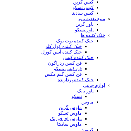
کیس گرین
کیس تسکو
کیس سادیتا
منبع تغذیه‌ پاور
پاور گرین
پاور تسکو
خنک کننده ها
خنک کننده نوت بوک
خنک کننده کول کلد
خنک کننده آیس کورل
خنک کننده کیس
فن کیس ردراگون
فن کیس تسکو
فن کیس گیم مکس
خنک کننده پردازنده
لوازم جانبی
پاور بانک
تسکو
ماوس
ماوس گرین
ماوس تسکو
ماوس ای فورتک
ماوس سادیتا
کیبورد