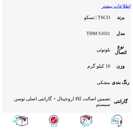
اطلاعات بیشتر
برند
TSCO | تسکو
مدل
THM S1011
نوع
بلوتوثی
اتصال
وزن
10 کیلو گرم
رنگ بندی
مشکی
تضمین اصالت کالا اروجینال + گارانتی اصلی توسن
گارانتی
سیستم