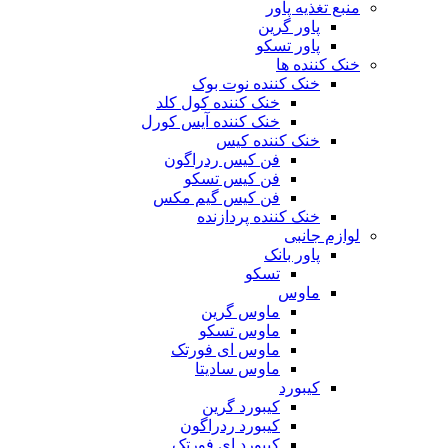
منبع تغذیه‌ پاور
پاور گرین
پاور تسکو
خنک کننده ها
خنک کننده نوت بوک
خنک کننده کول کلد
خنک کننده آیس کورل
خنک کننده کیس
فن کیس ردراگون
فن کیس تسکو
فن کیس گیم مکس
خنک کننده پردازنده
لوازم جانبی
پاور بانک
تسکو
ماوس
ماوس گرین
ماوس تسکو
ماوس ای فورتک
ماوس سادیتا
کیبورد
کیبورد گرین
کیبورد ردراگون
کیبورد ای فورتک