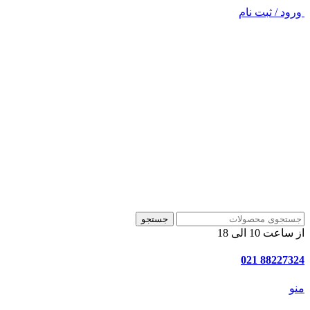
ورود / ثبت نام
جستجو
از ساعت 10 الی 18
88227324 021
منو