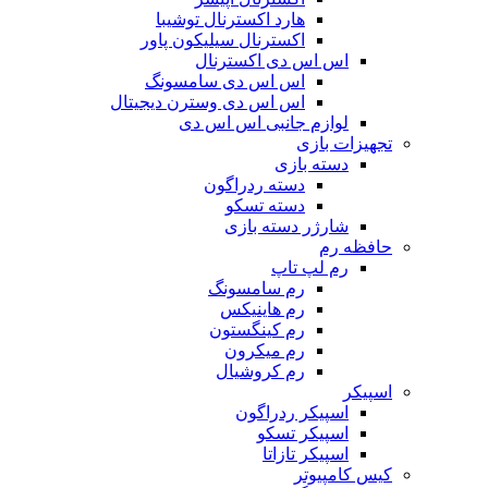
هارد اکسترنال توشیبا
اکسترنال سیلیکون پاور
اس اس دی اکسترنال
اس اس دی سامسونگ
اس اس دی وسترن دیجیتال
لوازم جانبی اس اس دی
تجهیزات بازی
دسته بازی
دسته ردراگون
دسته تسکو
شارژر دسته بازی
حافظه رم
رم لپ تاپ
رم سامسونگ
رم هاینیکس
رم کینگستون
رم میکرون
رم کروشیال
اسپیکر
اسپیکر ردراگون
اسپیکر تسکو
اسپیکر تازاتا
کیس کامپیوتر