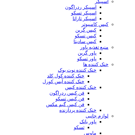
اسپیکر
اسپیکر ردراگون
اسپیکر تسکو
اسپیکر تازاتا
کیس کامپیوتر
کیس گرین
کیس تسکو
کیس سادیتا
منبع تغذیه‌ پاور
پاور گرین
پاور تسکو
خنک کننده ها
خنک کننده نوت بوک
خنک کننده کول کلد
خنک کننده آیس کورل
خنک کننده کیس
فن کیس ردراگون
فن کیس تسکو
فن کیس گیم مکس
خنک کننده پردازنده
لوازم جانبی
پاور بانک
تسکو
ماوس