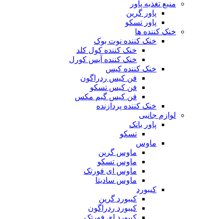
منبع تغذیه‌ پاور
پاور گرین
پاور تسکو
خنک کننده ها
خنک کننده نوت بوک
خنک کننده کول کلد
خنک کننده آیس کورل
خنک کننده کیس
فن کیس ردراگون
فن کیس تسکو
فن کیس گیم مکس
خنک کننده پردازنده
لوازم جانبی
پاور بانک
تسکو
ماوس
ماوس گرین
ماوس تسکو
ماوس ای فورتک
ماوس سادیتا
کیبورد
کیبورد گرین
کیبورد ردراگون
کیبورد ای فورتک