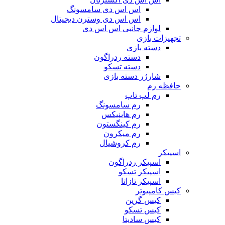
اس اس دی سامسونگ
اس اس دی وسترن دیجیتال
لوازم جانبی اس اس دی
تجهیزات بازی
دسته بازی
دسته ردراگون
دسته تسکو
شارژر دسته بازی
حافظه رم
رم لپ تاپ
رم سامسونگ
رم هاینیکس
رم کینگستون
رم میکرون
رم کروشیال
اسپیکر
اسپیکر ردراگون
اسپیکر تسکو
اسپیکر تازاتا
کیس کامپیوتر
کیس گرین
کیس تسکو
کیس سادیتا