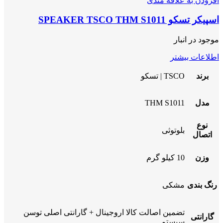
افزودن به علاقه مندی
اسپیکر تسکو SPEAKER TSCO THM S1011
موجود در انبار
اطلاعات بیشتر
برند
TSCO | تسکو
مدل
THM S1011
نوع
بلوتوثی
اتصال
وزن
10 کیلو گرم
رنگ بندی
مشکی
تضمین اصالت کالا اروجینال + گارانتی اصلی توسن
گارانتی
سیستم