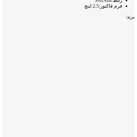
رابط:SATAIII
فرم فاکتور:2.5 اینچ
برند: