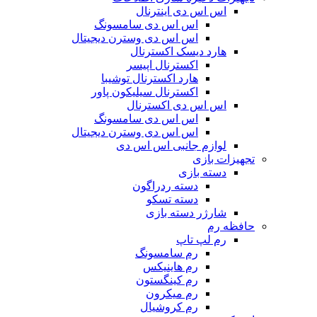
اس اس دی اینترنال
اس اس دی سامسونگ
اس اس دی وسترن دیجیتال
هارد دیسک اکسترنال
اکسترنال اپیسر
هارد اکسترنال توشیبا
اکسترنال سیلیکون پاور
اس اس دی اکسترنال
اس اس دی سامسونگ
اس اس دی وسترن دیجیتال
لوازم جانبی اس اس دی
تجهیزات بازی
دسته بازی
دسته ردراگون
دسته تسکو
شارژر دسته بازی
حافظه رم
رم لپ تاپ
رم سامسونگ
رم هاینیکس
رم کینگستون
رم میکرون
رم کروشیال