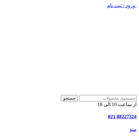
ورود / ثبت نام
جستجو
از ساعت 10 الی 18
88227324 021
منو