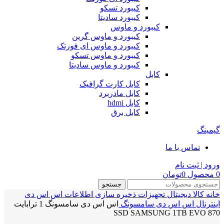
کیبورد تسکو
کیبورد سادیتا
کیبورد و ماوس
کیبورد و ماوس گرین
کیبورد و ماوس ای فورتک
کیبورد و ماوس تسکو
کیبورد و ماوس سادیتا
کابل
کابل کارت گرافیک
کابل مادربرد
کابل hdmi
کابل برق
گیمینگ
تماس با ما
ورود | ثبت نام
0
محصول
0
تومان
جستجو
خانه
کالا دیجیتال
تجهیزات ذخیره سازی اطلاعات
اس اس دی
اینترنال
اس اس دی سامسونگ
اس اس دی سامسونگ 1 ترابایت
SSD SAMSUNG 1TB EVO 870