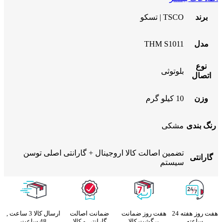
برند
TSCO | تسکو
مدل
THM S1011
نوع
بلوتوثی
اتصال
وزن
10 کیلو گرم
رنگ بندی
مشکی
تضمین اصالت کالا اروجینال + گارانتی اصلی توسن
گارانتی
سیستم
هفت روز هفته 24
هفت روز ضمانت
ضمانت اصالت
ارسال کالا 3 ساعت ,
ساعته
برگشت کالا
گارانتی و کالا
48 ساعت