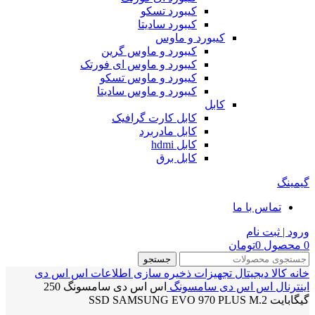
کیبورد تسکو
کیبورد سادیتا
کیبورد و ماوس
کیبورد و ماوس گرین
کیبورد و ماوس ای فورتک
کیبورد و ماوس تسکو
کیبورد و ماوس سادیتا
کابل
کابل کارت گرافیک
کابل مادربرد
کابل hdmi
کابل برق
گیمینگ
تماس با ما
ورود | ثبت نام
0
محصول
0
تومان
جستجو
خانه
کالا دیجیتال
تجهیزات ذخیره سازی اطلاعات
اس اس دی
اینترنال
اس اس دی سامسونگ
اس اس دی سامسونگ 250
گیگابایت SSD SAMSUNG EVO 970 PLUS M.2