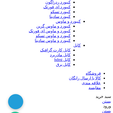
کیبورد ردراگون
کیبورد ای فورتک
کیبورد تسکو
کیبورد سادیتا
کیبورد و ماوس
کیبورد و ماوس گرین
کیبورد و ماوس ای فورتک
کیبورد و ماوس تسکو
کیبورد و ماوس سادیتا
کابل
کابل کارت گرافیک
کابل مادربرد
کابل hdmi
کابل برق
فروشگاه
کالا با ارسال رایگان
علاقه مندی
مقایسه
سبد خرید
بستن
ورود
بستن