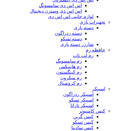
اس اس دی سامسونگ
اس اس دی وسترن دیجیتال
لوازم جانبی اس اس دی
تجهیزات بازی
دسته بازی
دسته ردراگون
دسته تسکو
شارژر دسته بازی
حافظه رم
رم لپ تاپ
رم سامسونگ
رم هاینیکس
رم کینگستون
رم میکرون
رم کروشیال
اسپیکر
اسپیکر ردراگون
اسپیکر تسکو
اسپیکر تازاتا
کیس کامپیوتر
کیس گرین
کیس تسکو
کیس سادیتا