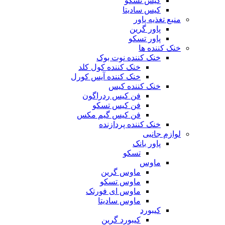
کیس تسکو
کیس سادیتا
منبع تغذیه‌ پاور
پاور گرین
پاور تسکو
خنک کننده ها
خنک کننده نوت بوک
خنک کننده کول کلد
خنک کننده آیس کورل
خنک کننده کیس
فن کیس ردراگون
فن کیس تسکو
فن کیس گیم مکس
خنک کننده پردازنده
لوازم جانبی
پاور بانک
تسکو
ماوس
ماوس گرین
ماوس تسکو
ماوس ای فورتک
ماوس سادیتا
کیبورد
کیبورد گرین