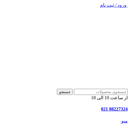
ورود / ثبت نام
جستجو
از ساعت 10 الی 18
88227324 021
منو