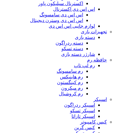
اکسترنال سیلیکون پاور
اس اس دی اکسترنال
اس اس دی سامسونگ
اس اس دی وسترن دیجیتال
لوازم جانبی اس اس دی
تجهیزات بازی
دسته بازی
دسته ردراگون
دسته تسکو
شارژر دسته بازی
حافظه رم
رم لپ تاپ
رم سامسونگ
رم هاینیکس
رم کینگستون
رم میکرون
رم کروشیال
اسپیکر
اسپیکر ردراگون
اسپیکر تسکو
اسپیکر تازاتا
کیس کامپیوتر
کیس گرین