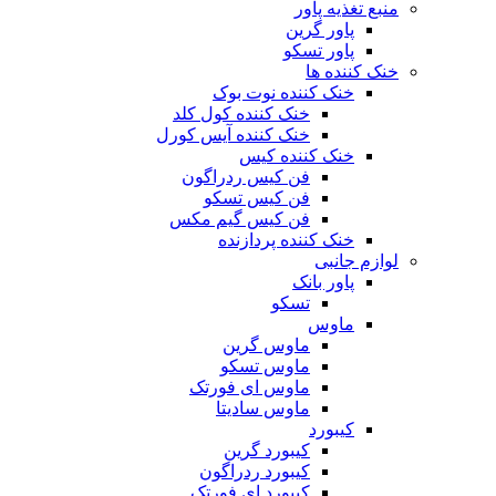
منبع تغذیه‌ پاور
پاور گرین
پاور تسکو
خنک کننده ها
خنک کننده نوت بوک
خنک کننده کول کلد
خنک کننده آیس کورل
خنک کننده کیس
فن کیس ردراگون
فن کیس تسکو
فن کیس گیم مکس
خنک کننده پردازنده
لوازم جانبی
پاور بانک
تسکو
ماوس
ماوس گرین
ماوس تسکو
ماوس ای فورتک
ماوس سادیتا
کیبورد
کیبورد گرین
کیبورد ردراگون
کیبورد ای فورتک