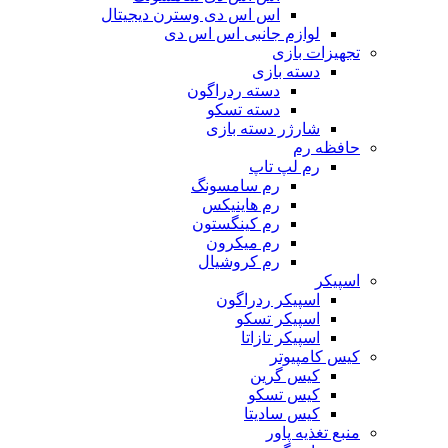
اس اس دی وسترن دیجیتال
لوازم جانبی اس اس دی
تجهیزات بازی
دسته بازی
دسته ردراگون
دسته تسکو
شارژر دسته بازی
حافظه رم
رم لپ تاپ
رم سامسونگ
رم هاینیکس
رم کینگستون
رم میکرون
رم کروشیال
اسپیکر
اسپیکر ردراگون
اسپیکر تسکو
اسپیکر تازاتا
کیس کامپیوتر
کیس گرین
کیس تسکو
کیس سادیتا
منبع تغذیه‌ پاور