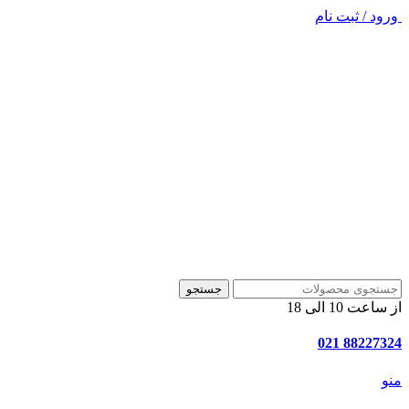
ورود / ثبت نام
جستجو
از ساعت 10 الی 18
88227324 021
منو