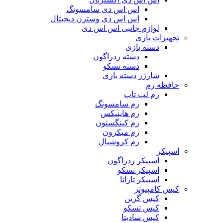
اس اس دی سامسونگ
اس اس دی وسترن دیجیتال
لوازم جانبی اس اس دی
تجهیزات بازی
دسته بازی
دسته ردراگون
دسته تسکو
شارژر دسته بازی
حافظه رم
رم لپ تاپ
رم سامسونگ
رم هاینیکس
رم کینگستون
رم میکرون
رم کروشیال
اسپیکر
اسپیکر ردراگون
اسپیکر تسکو
اسپیکر تازاتا
کیس کامپیوتر
کیس گرین
کیس تسکو
کیس سادیتا