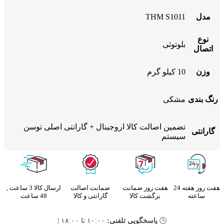
مدل
THM S1011
نوع
بلوتوثی
اتصال
وزن
10 کیلو گرم
رنگ بندی
مشکی
تضمین اصالت کالا اروجینال + گارانتی اصلی توسن
گارانتی
سیستم
هفت روز هفته 24
هفت روز ضمانت
ضمانت اصالت
ارسال کالا 3 ساعت ,
ساعته
برگشت کالا
گارانتی و کالا
48 ساعت
🕒
پاسخگویی تلفنی:
۱۰:۰۰ تا ۱۸:۰۰ |