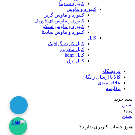
کیبورد سادیتا
کیبورد و ماوس
کیبورد و ماوس گرین
کیبورد و ماوس ای فورتک
کیبورد و ماوس تسکو
کیبورد و ماوس سادیتا
کابل
کابل کارت گرافیک
کابل مادربرد
کابل hdmi
کابل برق
فروشگاه
کالا با ارسال رایگان
علاقه مندی
مقایسه
سبد خرید
بستن
ورود
بستن
هنوز حساب کاربری ندارید؟