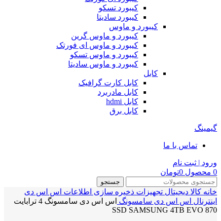
کیبورد تسکو
کیبورد سادیتا
کیبورد و ماوس
کیبورد و ماوس گرین
کیبورد و ماوس ای فورتک
کیبورد و ماوس تسکو
کیبورد و ماوس سادیتا
کابل
کابل کارت گرافیک
کابل مادربرد
کابل hdmi
کابل برق
گیمینگ
تماس با ما
ورود | ثبت نام
0
محصول
0
تومان
جستجو
خانه
کالا دیجیتال
تجهیزات ذخیره سازی اطلاعات
اس اس دی
اینترنال
اس اس دی سامسونگ
اس اس دی سامسونگ 4 ترابایت
SSD SAMSUNG 4TB EVO 870