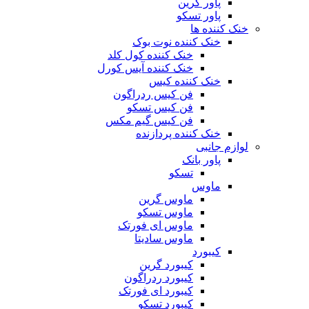
پاور گرین
پاور تسکو
خنک کننده ها
خنک کننده نوت بوک
خنک کننده کول کلد
خنک کننده آیس کورل
خنک کننده کیس
فن کیس ردراگون
فن کیس تسکو
فن کیس گیم مکس
خنک کننده پردازنده
لوازم جانبی
پاور بانک
تسکو
ماوس
ماوس گرین
ماوس تسکو
ماوس ای فورتک
ماوس سادیتا
کیبورد
کیبورد گرین
کیبورد ردراگون
کیبورد ای فورتک
کیبورد تسکو