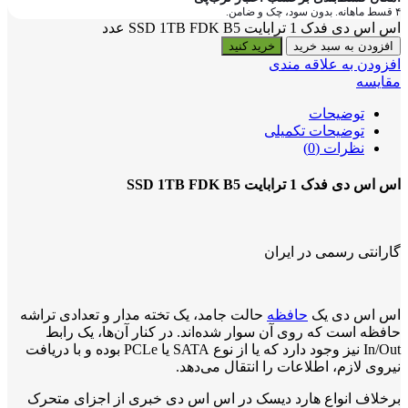
۴ قسط ماهانه. بدون سود، چک و ضامن.
اس اس دی فدک 1 ترابایت SSD 1TB FDK B5 عدد
افزودن به سبد خرید
خرید کنید
افزودن به علاقه مندی
مقایسه
توضیحات
توضیحات تکمیلی
نظرات (0)
اس اس دی فدک 1 ترابایت SSD 1TB FDK B5
گارانتی رسمی در ایران
اس اس دی یک
حافظه
حالت جامد، یک تخته مدار و تعدادی تراشه
حافظه است که روی آن سوار شده‌اند. در کنار آن‌ها، یک رابط
In/Out نیز وجود دارد که یا از نوع SATA یا PCLe بوده و با دریافت
نیروی لازم، اطلاعات را انتقال می‌دهد.
برخلاف انواع هارد دیسک در اس اس دی خبری از اجزای متحرک