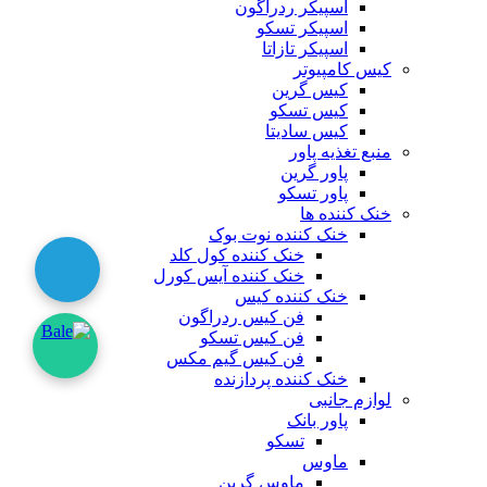
اسپیکر ردراگون
اسپیکر تسکو
اسپیکر تازاتا
کیس کامپیوتر
کیس گرین
کیس تسکو
کیس سادیتا
منبع تغذیه‌ پاور
پاور گرین
پاور تسکو
خنک کننده ها
خنک کننده نوت بوک
خنک کننده کول کلد
خنک کننده آیس کورل
خنک کننده کیس
فن کیس ردراگون
فن کیس تسکو
فن کیس گیم مکس
خنک کننده پردازنده
لوازم جانبی
پاور بانک
تسکو
ماوس
ماوس گرین