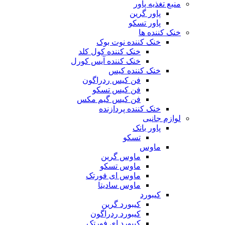
منبع تغذیه‌ پاور
پاور گرین
پاور تسکو
خنک کننده ها
خنک کننده نوت بوک
خنک کننده کول کلد
خنک کننده آیس کورل
خنک کننده کیس
فن کیس ردراگون
فن کیس تسکو
فن کیس گیم مکس
خنک کننده پردازنده
لوازم جانبی
پاور بانک
تسکو
ماوس
ماوس گرین
ماوس تسکو
ماوس ای فورتک
ماوس سادیتا
کیبورد
کیبورد گرین
کیبورد ردراگون
کیبورد ای فورتک