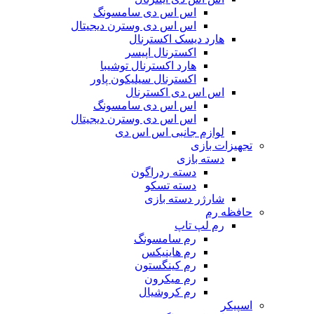
اس اس دی سامسونگ
اس اس دی وسترن دیجیتال
هارد دیسک اکسترنال
اکسترنال اپیسر
هارد اکسترنال توشیبا
اکسترنال سیلیکون پاور
اس اس دی اکسترنال
اس اس دی سامسونگ
اس اس دی وسترن دیجیتال
لوازم جانبی اس اس دی
تجهیزات بازی
دسته بازی
دسته ردراگون
دسته تسکو
شارژر دسته بازی
حافظه رم
رم لپ تاپ
رم سامسونگ
رم هاینیکس
رم کینگستون
رم میکرون
رم کروشیال
اسپیکر