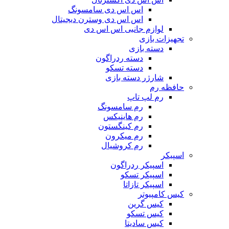
اس اس دی سامسونگ
اس اس دی وسترن دیجیتال
لوازم جانبی اس اس دی
تجهیزات بازی
دسته بازی
دسته ردراگون
دسته تسکو
شارژر دسته بازی
حافظه رم
رم لپ تاپ
رم سامسونگ
رم هاینیکس
رم کینگستون
رم میکرون
رم کروشیال
اسپیکر
اسپیکر ردراگون
اسپیکر تسکو
اسپیکر تازاتا
کیس کامپیوتر
کیس گرین
کیس تسکو
کیس سادیتا