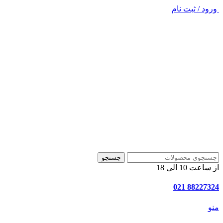
ورود / ثبت نام
جستجو
از ساعت 10 الی 18
88227324 021
منو