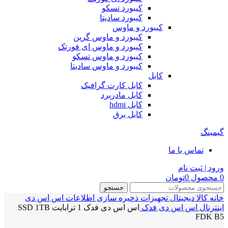
کیبورد تسکو
کیبورد سادیتا
کیبورد و ماوس
کیبورد و ماوس گرین
کیبورد و ماوس ای فورتک
کیبورد و ماوس تسکو
کیبورد و ماوس سادیتا
کابل
کابل کارت گرافیک
کابل مادربرد
کابل hdmi
کابل برق
گیمینگ
تماس با ما
ورود | ثبت نام
0
محصول
0
تومان
جستجو
خانه
کالا دیجیتال
تجهیزات ذخیره سازی اطلاعات
اس اس دی
اینترنال
اس اس دی فدک
اس اس دی فدک 1 ترابایت SSD 1TB
FDK B5