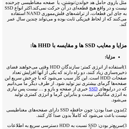
مثل بازوی حامل هد خواندن/نوشتن، یا صفحه مغناطیسی چرخنده
نیست و در واقع هیچ قطعه‌ای در آن حرکت نمی‌کند.اکثر انواع SSD
به جای این قطعات، از تراشه‌های فلش‌مموری NAND استفاده
می‌کنند که از لحاظ فیزیکی ثابت بوده و می‌تواند چندین سال عمر
کند.
مزایا و معایب SSD ها و مقایسه با HHD ها:
مزایا:
1)استفاده از انرژی کمتر: سازندگان HDD وقتی می‌خواهند فضای
ذخیره‌سازی زیاد کنند، دو راه دارند که یکی از آنها افزایش تعداد
صفحات HDD است. این کار سبب می‌شود که با چرخش سریع این
صفحه‌ها گرمای بیشتری نیز تولید شود. از طرف دیگر ما می‌دانیم
که در درایو‌های
SSD
خبری از صفحه و بازو و … نیست پس نیازی
به انرژی مکانیکی نیست و بنابراین گرما و انرژی کمتری تولید
می‌شود.
2)بدون صدا بودن: چون حافظه SSD دارای صفحه‌های مغناطیسی
نیست باعث می‌شود که کاملاً بدون صدا کار کنند.
3)سریع‌تر بودن: SSD نسبت به HDD دسترسی سریع به اطلاعات