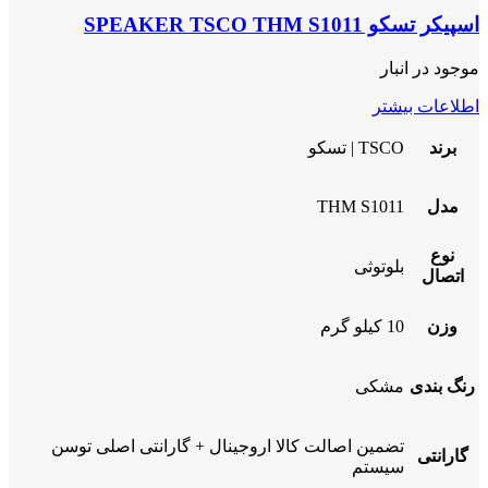
اسپیکر تسکو SPEAKER TSCO THM S1011
موجود در انبار
اطلاعات بیشتر
برند
TSCO | تسکو
مدل
THM S1011
نوع
بلوتوثی
اتصال
وزن
10 کیلو گرم
رنگ بندی
مشکی
تضمین اصالت کالا اروجینال + گارانتی اصلی توسن
گارانتی
سیستم