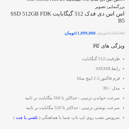
بزرگنمایی تصویر
اس اس دی فدک 512 گیگابایت SSD 512GB FDK
B5
11,899,000
تومان
13,500,000
تومان
ویژگی های کالا
ظرفیت:512 گیگابایت
رابط:SATAIII
فرم فاکتور:2.5 اینچ ساتا
مدل : B5
سرعت خواندن ترتیبی : حداکثر تا 560 مگابایت بر ثانیه
سرعت نوشتن ترتیبی : حداکثر تا 520 مگابایت بر ثانیه
سرویس نصب روی لپ تاپ شما با هماهنگی (
تلفنی یا چت
)