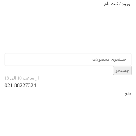
ورود / ثبت نام
جستجو
از ساعت 10 الی 18
88227324 021
منو