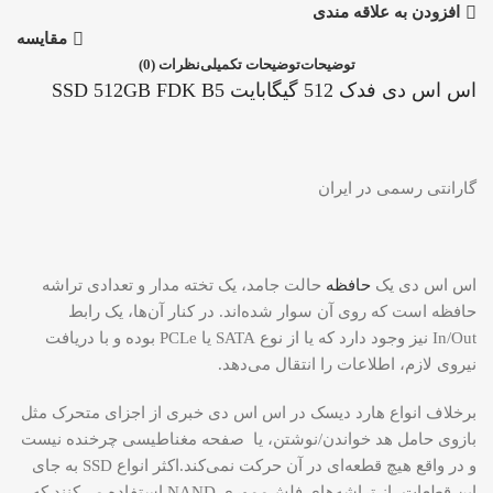
افزودن به علاقه مندی
مقایسه
توضیحات
توضیحات تکمیلی
نظرات (0)
اس اس دی فدک 512 گیگابایت SSD 512GB FDK B5
گارانتی رسمی در ایران
اس اس دی یک
حافظه
حالت جامد، یک تخته مدار و تعدادی تراشه
حافظه است که روی آن سوار شده‌اند. در کنار آن‌ها، یک رابط
In/Out نیز وجود دارد که یا از نوع SATA یا PCLe بوده و با دریافت
نیروی لازم، اطلاعات را انتقال می‌دهد.
برخلاف انواع هارد دیسک در اس اس دی خبری از اجزای متحرک مثل
بازوی حامل هد خواندن/نوشتن، یا صفحه مغناطیسی چرخنده نیست
و در واقع هیچ قطعه‌ای در آن حرکت نمی‌کند.اکثر انواع SSD به جای
این قطعات، از تراشه‌های فلش‌مموری NAND استفاده می‌کنند که