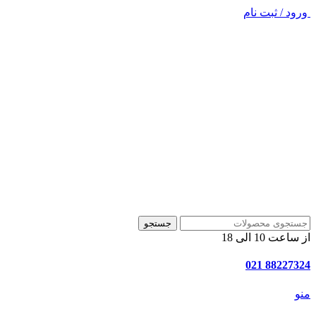
ورود / ثبت نام
جستجو
از ساعت 10 الی 18
88227324 021
منو