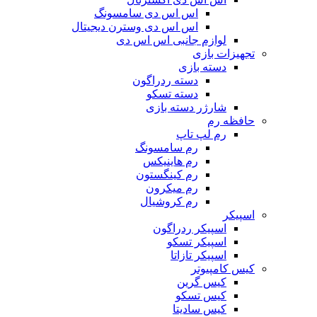
اس اس دی سامسونگ
اس اس دی وسترن دیجیتال
لوازم جانبی اس اس دی
تجهیزات بازی
دسته بازی
دسته ردراگون
دسته تسکو
شارژر دسته بازی
حافظه رم
رم لپ تاپ
رم سامسونگ
رم هاینیکس
رم کینگستون
رم میکرون
رم کروشیال
اسپیکر
اسپیکر ردراگون
اسپیکر تسکو
اسپیکر تازاتا
کیس کامپیوتر
کیس گرین
کیس تسکو
کیس سادیتا