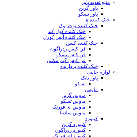
منبع تغذیه‌ پاور
پاور گرین
پاور تسکو
خنک کننده ها
خنک کننده نوت بوک
خنک کننده کول کلد
خنک کننده آیس کورل
خنک کننده کیس
فن کیس ردراگون
فن کیس تسکو
فن کیس گیم مکس
خنک کننده پردازنده
لوازم جانبی
پاور بانک
تسکو
ماوس
ماوس گرین
ماوس تسکو
ماوس ای فورتک
ماوس سادیتا
کیبورد
کیبورد گرین
کیبورد ردراگون
کیبورد ای فورتک