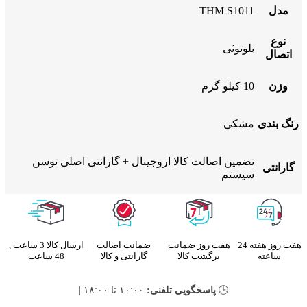
مدل
THM S1011
نوع
بلوتوثی
اتصال
وزن
10 کیلو گرم
رنگ بندی
مشکی
تضمین اصالت کالا اروجینال + گارانتی اصلی توسن
گارانتی
سیستم
هفت روز هفته 24
هفت روز ضمانت
ضمانت اصالت
ارسال کالا 3 ساعت ,
ساعته
برگشت کالا
گارانتی و کالا
48 ساعت
🕒
پاسخگویی تلفنی:
۱۰:۰۰ تا ۱۸:۰۰ |