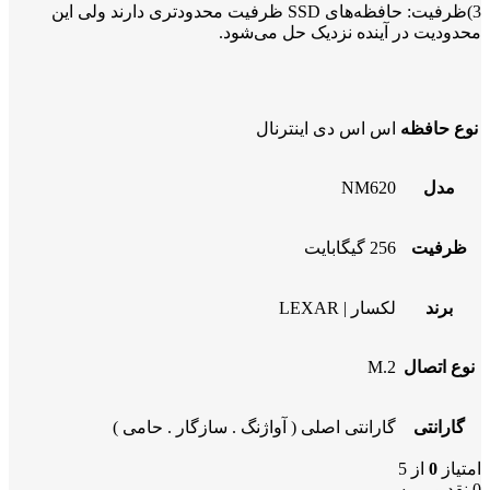
3)ظرفیت: حافظه‌های SSD ظرفیت محدودتری دارند ولی این
محدودیت در آینده نزدیک حل می‌شود.
نوع حافظه
اس اس دی اینترنال
مدل
NM620
ظرفیت
256 گیگابایت
برند
لکسار | LEXAR
نوع اتصال
M.2
گارانتی
گارانتی اصلی ( آواژنگ . سازگار . حامی )
امتیاز
0
از 5
0 نقد و بررسی