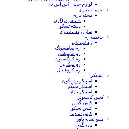
لوازم جانبی اس اس دی
تجهیزات بازی
دسته بازی
دسته ردراگون
دسته تسکو
شارژر دسته بازی
حافظه رم
رم لپ تاپ
رم سامسونگ
رم هاینیکس
رم کینگستون
رم میکرون
رم کروشیال
اسپیکر
اسپیکر ردراگون
اسپیکر تسکو
اسپیکر تازاتا
کیس کامپیوتر
کیس گرین
کیس تسکو
کیس سادیتا
منبع تغذیه‌ پاور
پاور گرین