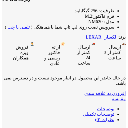
ظرفیت: 256 گیگابایت
فرم فاکتور:M.2
مدل : NM620
سرویس نصب روی لپ تاپ شما با هماهنگی (
تلفنی یا چت
)
برند:
لکسار | LEXAR
ارسال
ارسال
ارائه
فروش
کمتر از 3
کمتر از
فاکتور
ویژه
24
ساعت
رسمی و
همکاران
ساعت
عادی
در حال حاضر این محصول در انبار موجود نیست و در دسترس نمی
باشد.
افزودن به علاقه مندی
مقایسه
توضیحات
توضیحات تکمیلی
نظرات (0)