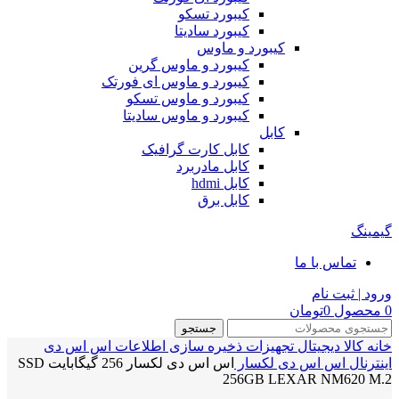
کیبورد تسکو
کیبورد سادیتا
کیبورد و ماوس
کیبورد و ماوس گرین
کیبورد و ماوس ای فورتک
کیبورد و ماوس تسکو
کیبورد و ماوس سادیتا
کابل
کابل کارت گرافیک
کابل مادربرد
کابل hdmi
کابل برق
گیمینگ
تماس با ما
ورود | ثبت نام
0
محصول
0
تومان
جستجو
خانه
کالا دیجیتال
تجهیزات ذخیره سازی اطلاعات
اس اس دی
اینترنال
اس اس دی لکسار
اس اس دی لکسار 256 گیگابایت SSD
256GB LEXAR NM620 M.2