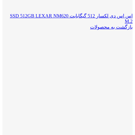
اس اس دی لکسار 512 گیگابایت SSD 512GB LEXAR NM620
M.2
بازگشت به محصولات