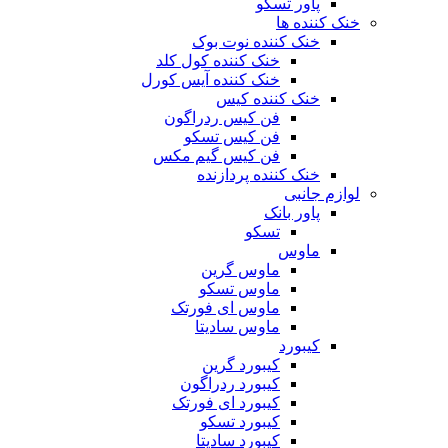
پاور تسکو
خنک کننده ها
خنک کننده نوت بوک
خنک کننده کول کلد
خنک کننده آیس کورل
خنک کننده کیس
فن کیس ردراگون
فن کیس تسکو
فن کیس گیم مکس
خنک کننده پردازنده
لوازم جانبی
پاور بانک
تسکو
ماوس
ماوس گرین
ماوس تسکو
ماوس ای فورتک
ماوس سادیتا
کیبورد
کیبورد گرین
کیبورد ردراگون
کیبورد ای فورتک
کیبورد تسکو
کیبورد سادیتا