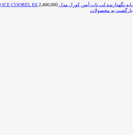
پایه نگهدارنده لپ تاپ آیس کورل مدل COOLPAD ICE COOREL E6
2,400,000
بازگشت به محصولات