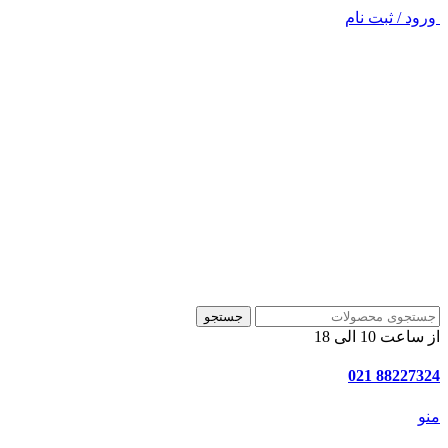
ورود / ثبت نام
جستجو
از ساعت 10 الی 18
88227324 021
منو