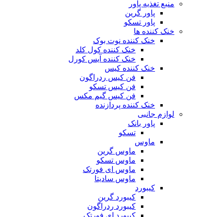
منبع تغذیه‌ پاور
پاور گرین
پاور تسکو
خنک کننده ها
خنک کننده نوت بوک
خنک کننده کول کلد
خنک کننده آیس کورل
خنک کننده کیس
فن کیس ردراگون
فن کیس تسکو
فن کیس گیم مکس
خنک کننده پردازنده
لوازم جانبی
پاور بانک
تسکو
ماوس
ماوس گرین
ماوس تسکو
ماوس ای فورتک
ماوس سادیتا
کیبورد
کیبورد گرین
کیبورد ردراگون
کیبورد ای فورتک