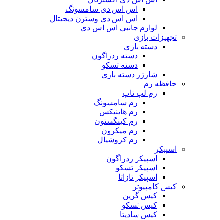
اس اس دی سامسونگ
اس اس دی وسترن دیجیتال
لوازم جانبی اس اس دی
تجهیزات بازی
دسته بازی
دسته ردراگون
دسته تسکو
شارژر دسته بازی
حافظه رم
رم لپ تاپ
رم سامسونگ
رم هاینیکس
رم کینگستون
رم میکرون
رم کروشیال
اسپیکر
اسپیکر ردراگون
اسپیکر تسکو
اسپیکر تازاتا
کیس کامپیوتر
کیس گرین
کیس تسکو
کیس سادیتا