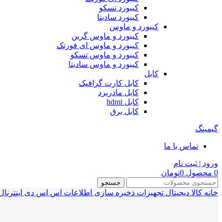
کیبورد تسکو
کیبورد سادیتا
کیبورد و ماوس
کیبورد و ماوس گرین
کیبورد و ماوس ای فورتک
کیبورد و ماوس تسکو
کیبورد و ماوس سادیتا
کابل
کابل کارت گرافیک
کابل مادربرد
کابل hdmi
کابل برق
گیمینگ
تماس با ما
ورود | ثبت نام
0
محصول
0
تومان
جستجو
خانه
کالا دیجیتال
تجهیزات ذخیره سازی اطلاعات
اس اس دی اینترنال