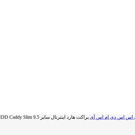
اس اس دی ام اس آی
براکت هارد اینترنال سایز 9.5 HDD Caddy Slim