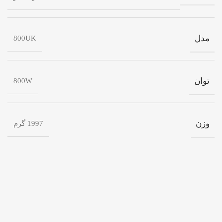
مدل
800UK
توان
800W
وزن
1997 گرم