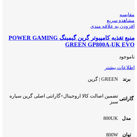
مقایسه
مشاهده سریع
افزودن به علاقه مندی
منبع تغذیه کامپیوتر گرین گیمینگ POWER GAMING
GREEN GP800A-UK EVO
ناموجود
اطلاعات بیشتر
برند
GREEN | گرین
تضمین اصالت کالا اروجینال+گارانتی اصلی گرین سیاره
گارانتی
سبز
مدل
800UK
توان
800W