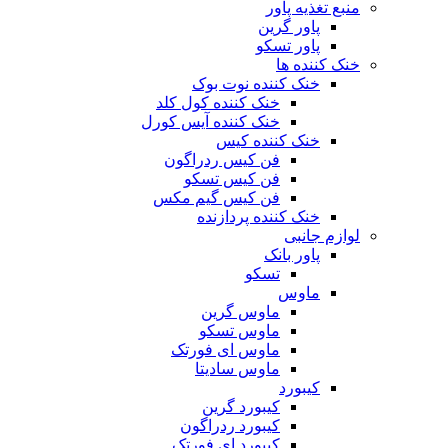
منبع تغذیه‌ پاور
پاور گرین
پاور تسکو
خنک کننده ها
خنک کننده نوت بوک
خنک کننده کول کلد
خنک کننده آیس کورل
خنک کننده کیس
فن کیس ردراگون
فن کیس تسکو
فن کیس گیم مکس
خنک کننده پردازنده
لوازم جانبی
پاور بانک
تسکو
ماوس
ماوس گرین
ماوس تسکو
ماوس ای فورتک
ماوس سادیتا
کیبورد
کیبورد گرین
کیبورد ردراگون
کیبورد ای فورتک