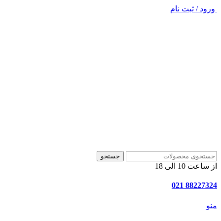
ورود / ثبت نام
جستجو
از ساعت 10 الی 18
88227324 021
منو