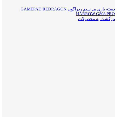
دسته بازی بی سیم ردراگون GAMEPAD REDRAGON
HARROW G808 PRO
بازگشت به محصولات