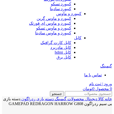
کیبورد تسکو
کیبورد سادیتا
کیبورد و ماوس
کیبورد و ماوس گرین
کیبورد و ماوس ای فورتک
کیبورد و ماوس تسکو
کیبورد و ماوس سادیتا
کابل
کابل کارت گرافیک
کابل مادربرد
کابل hdmi
کابل برق
گیمینگ
تماس با ما
ورود | ثبت نام
0
محصول
0
تومان
جستجو
خانه
کالا دیجیتال
محصولات گیمینگ
دسته بازی ردراگون
دسته بازی
بی سیم ردراگون GAMEPAD REDRAGON HARROW G808