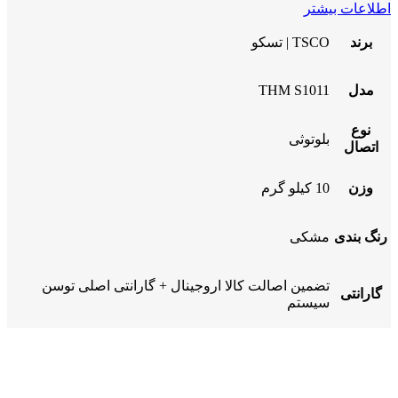
اطلاعات بیشتر
برند
TSCO | تسکو
مدل
THM S1011
نوع
بلوتوثی
اتصال
وزن
10 کیلو گرم
رنگ بندی
مشکی
تضمین اصالت کالا اروجینال + گارانتی اصلی توسن
گارانتی
سیستم