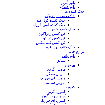
پاور گرین
پاور تسکو
خنک کننده ها
خنک کننده نوت بوک
خنک کننده کول کلد
خنک کننده آیس کورل
خنک کننده کیس
فن کیس ردراگون
فن کیس تسکو
فن کیس گیم مکس
خنک کننده پردازنده
لوازم جانبی
پاور بانک
تسکو
ماوس
ماوس گرین
ماوس تسکو
ماوس ای فورتک
ماوس سادیتا
کیبورد
کیبورد گرین
کیبورد ردراگون
کیبورد ای فورتک
کیبورد تسکو