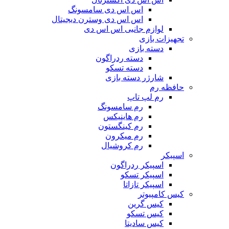
اس اس دی سامسونگ
اس اس دی وسترن دیجیتال
لوازم جانبی اس اس دی
تجهیزات بازی
دسته بازی
دسته ردراگون
دسته تسکو
شارژر دسته بازی
حافظه رم
رم لپ تاپ
رم سامسونگ
رم هاینیکس
رم کینگستون
رم میکرون
رم کروشیال
اسپیکر
اسپیکر ردراگون
اسپیکر تسکو
اسپیکر تازاتا
کیس کامپیوتر
کیس گرین
کیس تسکو
کیس سادیتا