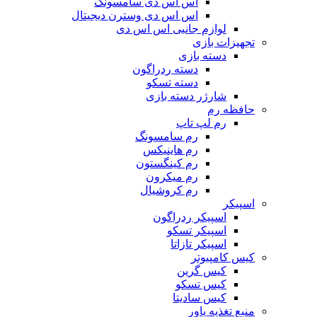
اس اس دی سامسونگ
اس اس دی وسترن دیجیتال
لوازم جانبی اس اس دی
تجهیزات بازی
دسته بازی
دسته ردراگون
دسته تسکو
شارژر دسته بازی
حافظه رم
رم لپ تاپ
رم سامسونگ
رم هاینیکس
رم کینگستون
رم میکرون
رم کروشیال
اسپیکر
اسپیکر ردراگون
اسپیکر تسکو
اسپیکر تازاتا
کیس کامپیوتر
کیس گرین
کیس تسکو
کیس سادیتا
منبع تغذیه‌ پاور