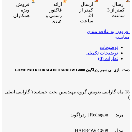
ارسال
ارسال
ارائه
فروش
کمتر از 3
کمتر از
فاکتور
ویژه
24
ساعت
رسمی و
همکاران
ساعت
عادی
افزودن به علاقه مندی
مقایسه
توضیحات
توضیحات تکمیلی
نظرات (0)
دسته بازی بی سیم ردراگون GAMEPAD REDRAGON HARROW G808
18 ماه گارانتی تعویض گروه مهندسین تخت جمشید ( گارانتی اصلی
)
برند
Redragon | ردراگون
مدل
HARROW G808