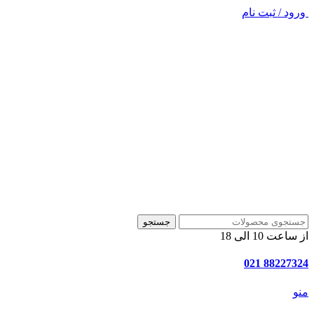
ورود / ثبت نام
جستجو
از ساعت 10 الی 18
88227324 021
منو