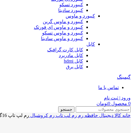
کیبورد تسکو
کیبورد سادیتا
کیبورد و ماوس
کیبورد و ماوس گرین
کیبورد و ماوس ای فورتک
کیبورد و ماوس تسکو
کیبورد و ماوس سادیتا
کابل
کابل کارت گرافیک
کابل مادربرد
کابل hdmi
کابل برق
گیمینگ
تماس با ما
ورود | ثبت نام
0
محصول
0
تومان
جستجو
خانه
کالا دیجیتال
حافظه رم
رم لپ تاپ
رم کروشیال
رم لپ تاپ 16گیگابایت کروشیال RAM Crucial 16G 2666Mhz DDR4