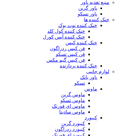
منبع تغذیه‌ پاور
پاور گرین
پاور تسکو
خنک کننده ها
خنک کننده نوت بوک
خنک کننده کول کلد
خنک کننده آیس کورل
خنک کننده کیس
فن کیس ردراگون
فن کیس تسکو
فن کیس گیم مکس
خنک کننده پردازنده
لوازم جانبی
پاور بانک
تسکو
ماوس
ماوس گرین
ماوس تسکو
ماوس ای فورتک
ماوس سادیتا
کیبورد
کیبورد گرین
کیبورد ردراگون
کیبورد ای فورتک