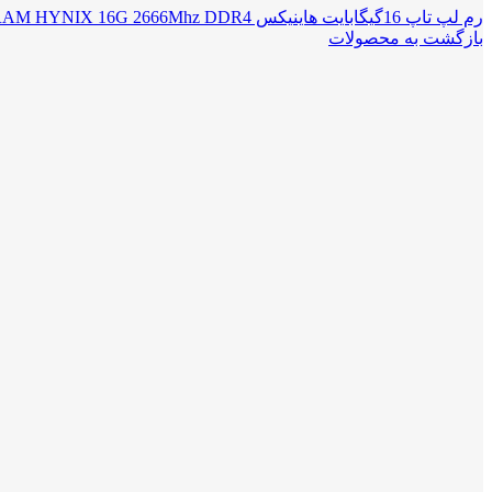
رم لپ تاپ 16گیگابایت هاینیکس RAM HYNIX 16G 2666Mhz DDR4
بازگشت به محصولات