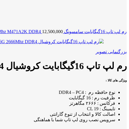
رم لپ تاپ 16گیگابایت سامسونگ RAM Samsung 16G 2666Mhz M471A2K DDR4
12,500,000
بزرگنمایی تصویر
رم لپ تاپ 16گیگابایت کروشیال RAM Crucial 16G 2666Mhz DDR4
ویژگی های کالا :
نوع حافظه رم : DDR4 – PC4
ظرفیت رم : 16 گیگابایت
فرکانس : ۲۶۶۶ مگاهرتز
تایمینگ : CL 19
اصالت کالا و انتخاب از تنوع گارانتی
سرویس نصب روی لپ تاپ شما با هماهنگی