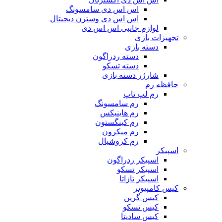
اس اس دی سامسونگ
اس اس دی وسترن دیجیتال
لوازم جانبی اس اس دی
تجهیزات بازی
دسته بازی
دسته ردراگون
دسته تسکو
شارژر دسته بازی
حافظه رم
رم لپ تاپ
رم سامسونگ
رم هاینیکس
رم کینگستون
رم میکرون
رم کروشیال
اسپیکر
اسپیکر ردراگون
اسپیکر تسکو
اسپیکر تازاتا
کیس کامپیوتر
کیس گرین
کیس تسکو
کیس سادیتا