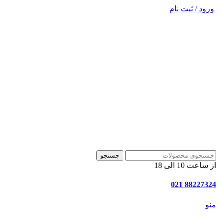
ورود / ثبت نام
جستجو
از ساعت 10 الی 18
88227324 021
منو