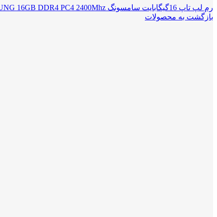
رم لپ تاپ 16گیگابایت سامسونگ SAMSUNG 16GB DDR4 PC4 2400Mhz
بازگشت به محصولات