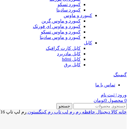
کیبورد تسکو
کیبورد سادیتا
کیبورد و ماوس
کیبورد و ماوس گرین
کیبورد و ماوس ای فورتک
کیبورد و ماوس تسکو
کیبورد و ماوس سادیتا
کابل
کابل کارت گرافیک
کابل مادربرد
کابل hdmi
کابل برق
گیمینگ
تماس با ما
ورود | ثبت نام
0
محصول
0
تومان
جستجو
خانه
کالا دیجیتال
حافظه رم
رم لپ تاپ
رم کینگستون
رم لپ تاپ 16گیگابایت کینگستون KINGSTON 16GB DDR4 PC4 2400Mhz