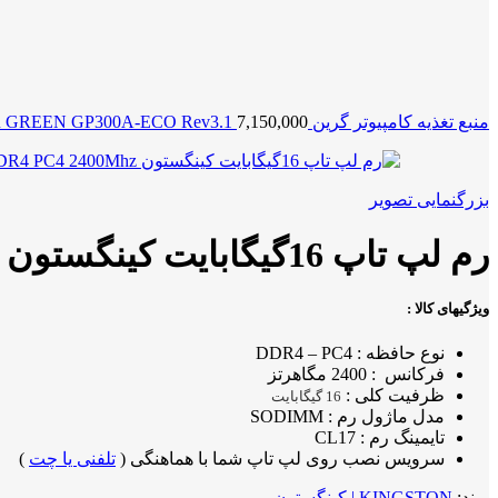
منبع تغذیه کامپیوتر گرین POWER GREEN GP300A-ECO Rev3.1
7,150,000
بزرگنمایی تصویر
رم لپ تاپ 16گیگابایت کینگستون KINGSTON 16GB DDR4 PC4 2400Mhz
ویژگیهای کالا :
نوع حافظه : DDR4 – PC4
فرکانس : 2400 مگاهرتز
ظرفیت کلی :
16 گیگابایت
مدل ماژول رم : SODIMM
تایمینگ رم : CL17
سرویس نصب روی لپ تاپ شما با هماهنگی (
تلفنی یا چت
)
برند:
KINGSTON | کینگستون