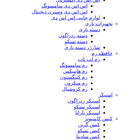
اس اس دی سامسونگ
اس اس دی وسترن دیجیتال
لوازم جانبی اس اس دی
تجهیزات بازی
دسته بازی
دسته ردراگون
دسته تسکو
شارژر دسته بازی
حافظه رم
رم لپ تاپ
رم سامسونگ
رم هاینیکس
رم کینگستون
رم میکرون
رم کروشیال
اسپیکر
اسپیکر ردراگون
اسپیکر تسکو
اسپیکر تازاتا
کیس کامپیوتر
کیس گرین
کیس تسکو
کیس سادیتا