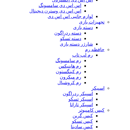
اس اس دی سامسونگ
اس اس دی وسترن دیجیتال
لوازم جانبی اس اس دی
تجهیزات بازی
دسته بازی
دسته ردراگون
دسته تسکو
شارژر دسته بازی
حافظه رم
رم لپ تاپ
رم سامسونگ
رم هاینیکس
رم کینگستون
رم میکرون
رم کروشیال
اسپیکر
اسپیکر ردراگون
اسپیکر تسکو
اسپیکر تازاتا
کیس کامپیوتر
کیس گرین
کیس تسکو
کیس سادیتا