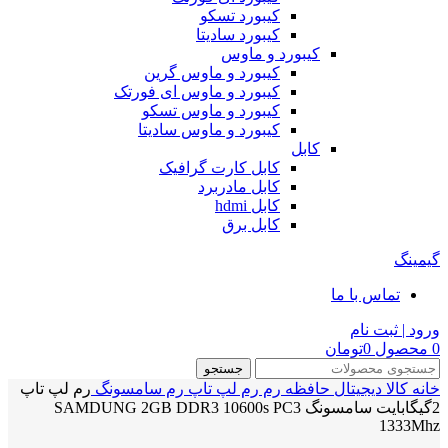
کیبورد تسکو
کیبورد سادیتا
کیبورد و ماوس
کیبورد و ماوس گرین
کیبورد و ماوس ای فورتک
کیبورد و ماوس تسکو
کیبورد و ماوس سادیتا
کابل
کابل کارت گرافیک
کابل مادربرد
کابل hdmi
کابل برق
گیمینگ
تماس با ما
ورود | ثبت نام
0
محصول
0
تومان
جستجو
خانه
کالا دیجیتال
حافظه رم
رم لپ تاپ
رم سامسونگ
رم لپ تاپ
2گیگابایت سامسونگ SAMDUNG 2GB DDR3 10600s PC3
1333Mhz