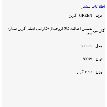
اطلاعات بیشتر
برند
GREEN | گرین
تضمین اصالت کالا اروجینال+گارانتی اصلی گرین سیاره
گارانتی
سبز
مدل
800UK
توان
800W
وزن
1997 گرم