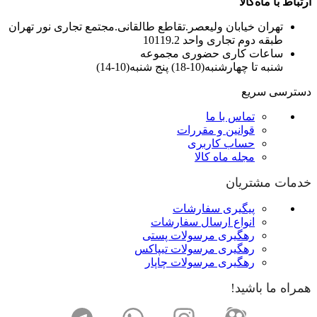
ارتباط با ماه‌کالا
تهران خیابان ولیعصر.تقاطع طالقانی.مجتمع تجاری نور تهران
طبقه دوم تجاری واحد 10119.2
ساعات کاری حضوری مجموعه
شنبه تا چهارشنبه(10-18) پنج شنبه(10-14)
دسترسی سریع
تماس با ما
قوانین و مقررات
حساب کاربری
مجله ماه کالا
خدمات مشتریان
پیگیری سفارشات
انواع ارسال سفارشات
رهگیری مرسولات پستی
رهگیری مرسولات تیپاکس
رهگیری مرسولات چاپار
همراه ما باشید!