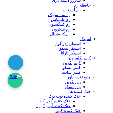
شارژر دسته بازی
حافظه رم
رم لپ تاپ
رم سامسونگ
رم هاینیکس
رم کینگستون
رم میکرون
رم کروشیال
اسپیکر
اسپیکر ردراگون
اسپیکر تسکو
اسپیکر تازاتا
کیس کامپیوتر
کیس گرین
کیس تسکو
کیس سادیتا
منبع تغذیه‌ پاور
پاور گرین
پاور تسکو
خنک کننده ها
خنک کننده نوت بوک
خنک کننده کول کلد
خنک کننده آیس کورل
خنک کننده کیس