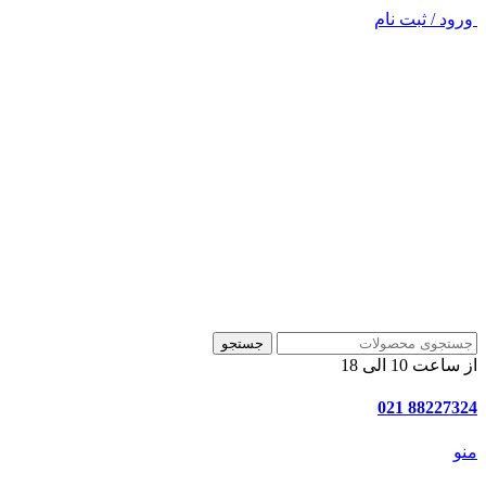
ورود / ثبت نام
جستجو
از ساعت 10 الی 18
88227324 021
منو