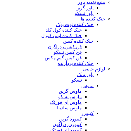
منبع تغذیه‌ پاور
پاور گرین
پاور تسکو
خنک کننده ها
خنک کننده نوت بوک
خنک کننده کول کلد
خنک کننده آیس کورل
خنک کننده کیس
فن کیس ردراگون
فن کیس تسکو
فن کیس گیم مکس
خنک کننده پردازنده
لوازم جانبی
پاور بانک
تسکو
ماوس
ماوس گرین
ماوس تسکو
ماوس ای فورتک
ماوس سادیتا
کیبورد
کیبورد گرین
کیبورد ردراگون
کیبورد ای فورتک