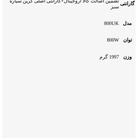
تضمین اصالت کالا اروجینال+گارانتی اصلی گرین سیاره
گارانتی
سبز
مدل
800UK
توان
800W
وزن
1997 گرم