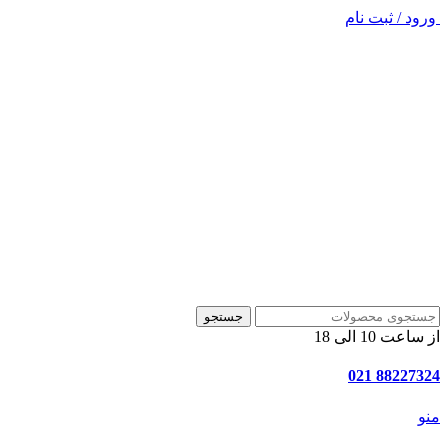
ورود / ثبت نام
جستجو
از ساعت 10 الی 18
88227324 021
منو