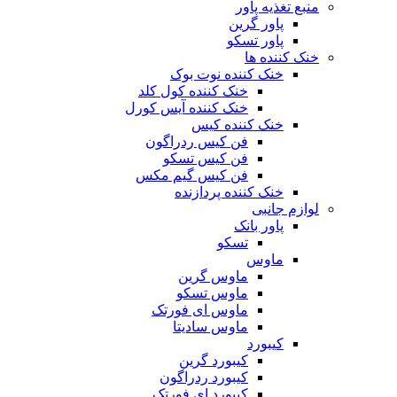
منبع تغذیه‌ پاور
پاور گرین
پاور تسکو
خنک کننده ها
خنک کننده نوت بوک
خنک کننده کول کلد
خنک کننده آیس کورل
خنک کننده کیس
فن کیس ردراگون
فن کیس تسکو
فن کیس گیم مکس
خنک کننده پردازنده
لوازم جانبی
پاور بانک
تسکو
ماوس
ماوس گرین
ماوس تسکو
ماوس ای فورتک
ماوس سادیتا
کیبورد
کیبورد گرین
کیبورد ردراگون
کیبورد ای فورتک