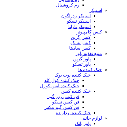
رم کروشیال
اسپیکر
اسپیکر ردراگون
اسپیکر تسکو
اسپیکر تازاتا
کیس کامپیوتر
کیس گرین
کیس تسکو
کیس سادیتا
منبع تغذیه‌ پاور
پاور گرین
پاور تسکو
خنک کننده ها
خنک کننده نوت بوک
خنک کننده کول کلد
خنک کننده آیس کورل
خنک کننده کیس
فن کیس ردراگون
فن کیس تسکو
فن کیس گیم مکس
خنک کننده پردازنده
لوازم جانبی
پاور بانک