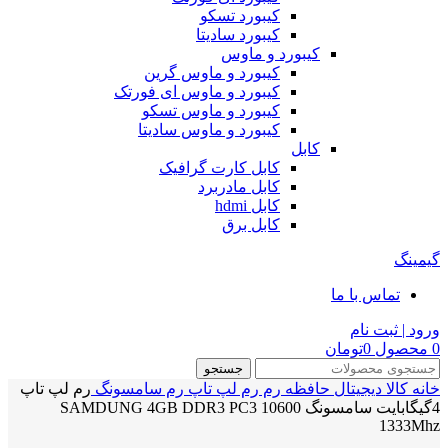
کیبورد تسکو
کیبورد سادیتا
کیبورد و ماوس
کیبورد و ماوس گرین
کیبورد و ماوس ای فورتک
کیبورد و ماوس تسکو
کیبورد و ماوس سادیتا
کابل
کابل کارت گرافیک
کابل مادربرد
کابل hdmi
کابل برق
گیمینگ
تماس با ما
ورود | ثبت نام
0
محصول
0
تومان
جستجو
خانه
کالا دیجیتال
حافظه رم
رم لپ تاپ
رم سامسونگ
رم لپ تاپ
4گیگابایت سامسونگ SAMDUNG 4GB DDR3 PC3 10600
1333Mhz