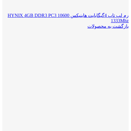
رم لپ تاپ 4گیگابایت هاینیکس HYNIX 4GB DDR3 PC3 10600
1333Mhz
بازگشت به محصولات