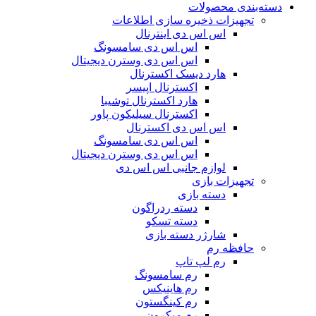
دسته‌بندی محصولات
تجهیزات ذخیره سازی اطلاعات
اس اس دی اینترنال
اس اس دی سامسونگ
اس اس دی وسترن دیجیتال
هارد دیسک اکسترنال
اکسترنال اپیسر
هارد اکسترنال توشیبا
اکسترنال سیلیکون پاور
اس اس دی اکسترنال
اس اس دی سامسونگ
اس اس دی وسترن دیجیتال
لوازم جانبی اس اس دی
تجهیزات بازی
دسته بازی
دسته ردراگون
دسته تسکو
شارژر دسته بازی
حافظه رم
رم لپ تاپ
رم سامسونگ
رم هاینیکس
رم کینگستون
رم میکرون