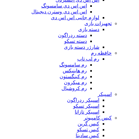
اس اس دی سامسونگ
اس اس دی وسترن دیجیتال
لوازم جانبی اس اس دی
تجهیزات بازی
دسته بازی
دسته ردراگون
دسته تسکو
شارژر دسته بازی
حافظه رم
رم لپ تاپ
رم سامسونگ
رم هاینیکس
رم کینگستون
رم میکرون
رم کروشیال
اسپیکر
اسپیکر ردراگون
اسپیکر تسکو
اسپیکر تازاتا
کیس کامپیوتر
کیس گرین
کیس تسکو
کیس سادیتا