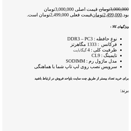
3,000,000
تومان
قیمت اصلی 3,000,000تومان
بود.
2,499,000
تومان
قیمت فعلی 2,499,000تومان است.
ویژگیهای کالا :
نوع حافظه : DDR3 – PC3
فرکانس : 1333 مگاهرتز
ظرفیت کلی : 4
گیگابایت
تایمینگ : CL9
مدل ماژول رم : SODIMM
سرویس نصب روی لپ تاپ شما با هماهنگی
برای خرید تعداد بیستر از طریق چت سایت باواحد فروش در ارتباط باشید
برند: