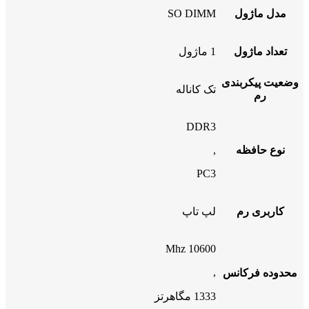
مدل ماژول
SO DIMM
تعداد ماژول
1 ماژول
وضعیت پیکربندی
تک کاناله
رم
DDR3
نوع حافظه
,
PC3
کاربری رم
لپ تاپ
10600 Mhz
,
محدوده فرکانس
1333 مگاهرتز